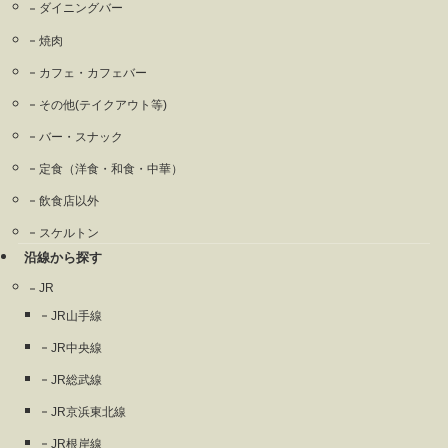
ダイニングバー
焼肉
カフェ・カフェバー
その他(テイクアウト等)
バー・スナック
定食（洋食・和食・中華）
飲食店以外
スケルトン
沿線から探す
JR
JR山手線
JR中央線
JR総武線
JR京浜東北線
JR根岸線