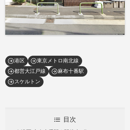
港区
東京メトロ南北線
都営大江戸線
麻布十番駅
スケルトン
目次