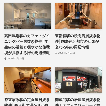
高田馬場駅のカフェ・ダイ
東新宿駅の焼肉店居抜き物
ニングバー居抜き物件│学
件│国際色と都市の活気が
生街の活気と穏やかな住環
交わる街の周辺情報
境が共存する街の周辺情報
2026年7月24日
2026年7月24日
都立家政駅の定食屋居抜き
御成門駅の居酒屋居抜き物
物件│商店街の温かさが息
件｜オフィスワーカーと観