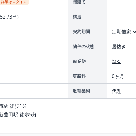
階建て
詳細はログイン
152.73㎡)
構造
定期借家 5
契約期間
居抜き
物件の状態
焼肉
前業態
0ヶ月
更新料
代理
取引業態
市駅
徒歩1分
新豊田駅
徒歩5分