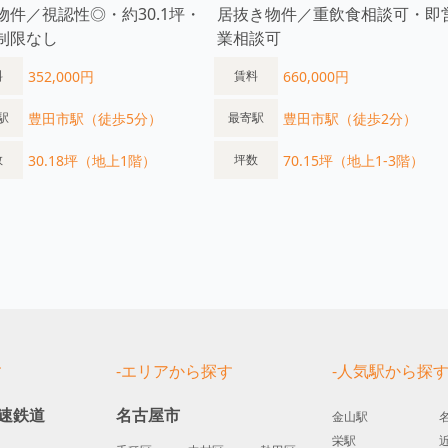
物件／視認性◎・約30.1坪・
居抜き物件／重飲食相談可・即
制限なし
業相談可
352,000円
660,000円
料
賃料
豊田市駅（徒歩5分）
豊田市駅（徒歩2分）
駅
最寄駅
30.18坪（地上1階）
70.15坪（地上1-3階）
数
坪数
す
-エリアから探す
-人気駅から探
速鉄道
名古屋市
金山駅
栄駅