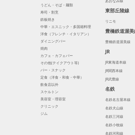
あおなみ線
うどん・そば・麺類
東部丘陵線
寿司・割烹
鉄板焼き
リニモ
中華・エスニック・多国籍料理
豊橋鉄道渥美
洋食（フレンチ・イタリアン）
ダイニングバー
豊橋鉄道渥美線
焼肉
JR
カフェ・カフェバー
JR東海道本線
その他(テイクアウト等)
バー・スナック
JR関西本線
定食（洋食・和食・中華）
JR武豊線
飲食店以外
名鉄
スケルトン
美容室・理容室
名鉄名古屋本線
クリニック
名鉄犬山線
ジム
名鉄三河線
名鉄小牧線
名鉄河和線