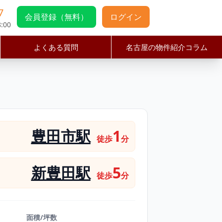
7
会員登録（無料）
ログイン
:00
よくある質問
名古屋の物件紹介コラム
豊田市駅
1
徒歩
分
新豊田駅
5
徒歩
分
面積/坪数