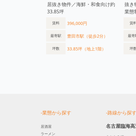
居抜き物件／海鮮・和食向け約
抜き
33.85坪
業態
396,000円
賃料
賃
豊田市駅（徒歩2分）
最寄駅
最寄
33.85坪（地上1階）
坪数
坪
-業態から探す
-路線から探
名古屋臨海高
居酒屋
ラーメン