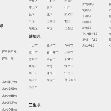
千種区
中村区
熱田区
大曽根駅
守山区
東区
中区
刈谷駅
緑区
北区
昭和区
千種駅
港区
名東区
西区
鶴舞駅
線
赤池駅
瑞穂区
南区
天白区
上小田井駅
愛知県
尾張一宮駅
一宮市
豊橋市
岡崎市
高蔵寺駅
JR中央本線
豊田市
春日井市
小牧市
JR飯田線
豊川市
刈谷市
安城市
西尾市
東海市
瀬戸市
半田市
蒲郡市
江南市
稲沢市
大府市
尾張旭市
名鉄瀬戸線
あま市
名鉄常滑線
名鉄豊田線
名鉄西尾線
三重県
名鉄空港線