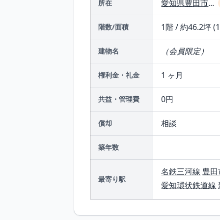
愛知県
豊田市
...
所在
1階 / 約46.2坪 (
階数/面積
（会員限定）
建物名
1 ヶ月
権利金・礼金
0円
共益・管理費
相談
償却
築年数
名鉄三河線
豊田
最寄り駅
愛知環状鉄道線