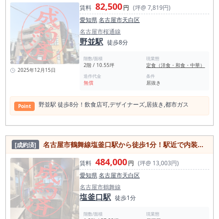
82,500
賃料
円
(坪@ 7,819円)
愛知県
名古屋市天白区
名古屋市桜通線
野並駅
徒歩8分
階数/面積
現業態
2階 / 10.55坪
定食（洋食・和食・中華）
2025年12月15日
造作代金
条件
無償
居抜き
野並駅 徒歩8分！飲食店可,デザイナーズ,居抜き,都市ガス
Point
名古屋市鶴舞線塩釜口駅から徒歩1分！駅近で内装美麗な二階建ての飲食店可能居抜き物件
[成約済]
484,000
賃料
円
(坪@ 13,003円)
愛知県
名古屋市天白区
名古屋市鶴舞線
塩釜口駅
徒歩1分
階数/面積
現業態