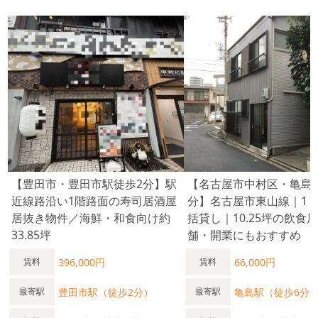
【豊田市・豊田市駅徒歩2分】駅
【名古屋市中村区・亀島
近線路沿い1階路面の寿司居酒屋
分】名古屋市東⼭線｜1・
居抜き物件／海鮮・和食向け約
括貸し｜10.25坪の飲食
33.85坪
舗・開業にもおすすめ
396,000円
66,000円
賃料
賃料
豊田市駅（徒歩2分）
亀島駅（徒歩6分
最寄駅
最寄駅