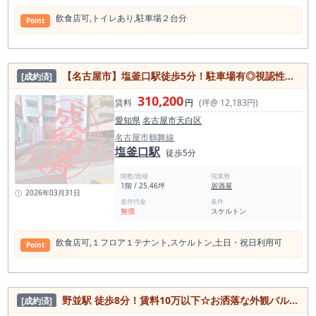
飲⾷店可,トイレあり,駐⾞場２台分
Point
【名古屋市】塩釜⼝駅徒歩5分！駐車場有◎視認性良好 1階路面店 スケルトン物件
[成約済]
310,200
賃料
円
(坪@ 12,183円)
愛知県
名古屋市天白区
名古屋市鶴舞線
塩釜口駅
徒歩5分
階数/面積
現業態
1階 / 25.46坪
居酒屋
2026年03月31日
造作代金
条件
無償
スケルトン
飲⾷店可,１フロア１テナント,スケルトン,⼟⽇・祝⽇利⽤可
Point
野並駅 徒歩8分！賃料10万以下☆お洒落な外観バルコニー付き居抜き物件
[成約済]