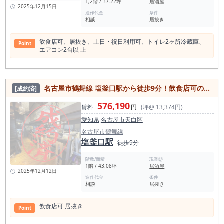
1,2階 / 37.22坪
居酒屋
2025年12月15日
造作代金
条件
相談
居抜き
飲食店可、居抜き、土日・祝日利用可、トイレ2ヶ所冷蔵庫、
Point
エアコン2台以 上
名古屋市鶴舞線 塩釜口駅から徒歩9分！飲食店可の焼き鳥店居抜き物件
[成約済]
576,190
賃料
円
(坪@ 13,374円)
愛知県
名古屋市天白区
名古屋市鶴舞線
塩釜口駅
徒歩9分
階数/面積
現業態
1階 / 43.08坪
居酒屋
2025年12月12日
造作代金
条件
相談
居抜き
飲食店可 居抜き
Point