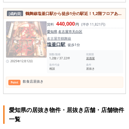
鶴舞線塩釜口駅から徒歩1分の駅近！1,2階フロアありの天ぷら店居抜き物件
[成約済]
440,000
賃料
円
(坪@ 11,821円)
愛知県
名古屋市天白区
名古屋市鶴舞線
塩釜口駅
徒歩1分
階数/面積
現業態
1,2階 / 37.22坪
居酒屋
2025年12月12日
造作代金
条件
相談
居抜き
飲食店居抜き
Point
愛知県の居抜き物件・居抜き店舗・店舗物件
一覧