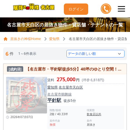
ログイン
名古屋市天白区の居抜き物件・貸店舗・テナントの一覧
居抜きの神様Home
愛知県
名古屋市天白区の居抜き物件・貸店舗
6
件
1～6件表示
【名古屋市・平針駅徒歩5分】40坪のゆとり空間！駐車場2台付きの飲食店可物件
[成約済]
275,000
賃料
円
(坪@ 6,818円)
愛知県
名古屋市天白区
名古屋市鶴舞線
平針駅
徒歩5分
階数/面積
現業態
2階 / 40.33坪
飲食店以外
2026年07月07日
造作代金
条件
無償
居抜き