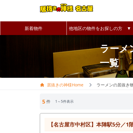
新着物件
他地区の物件をお探しの方 ▼
ラーメ
一覧
居抜きの神様Home
ラーメンの居抜き
5
件
1～5件表示
【名古屋市中村区】本陣駅5分／1