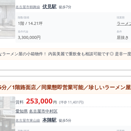
ーメンブランドの名古屋進出 ・夜型業態への転用検討 ・坪効率を意識した出店をさ
伏見駅
名古屋市鶴舞線
徒歩7分
きたい物件です。 今池エリアで本気の出店を検討されている方は、昼夜それぞれの時
。
階数/面積
現業態
1階 / 14.21坪
ラーメ
造作代金
条件
3,300,000円
居抜き
なラーメン屋の小箱物件！ 内装美麗で重飲食も相談可能です◎ 是非一
分／1階路面店／同業態即営業可能／珍しいラーメン屋居
253,000
賃料
円
(坪@ 11,401円)
愛知県
名古屋市中村区
本陣駅
名古屋市東山線
徒歩5分
階数/面積
現業態