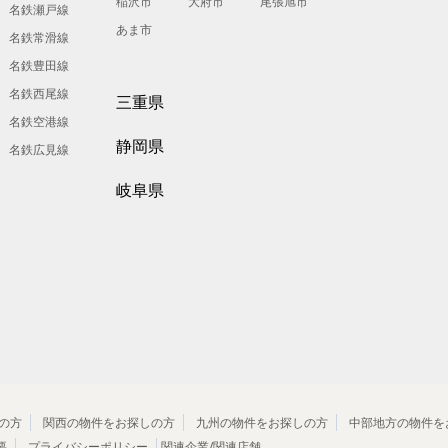
稲沢市
大府市
尾張旭市
名鉄瀬戸線
あま市
名鉄常滑線
名鉄豊田線
名鉄西尾線
三重県
名鉄空港線
静岡県
名鉄広見線
岐阜県
の方
関西の物件をお探しの方
九州の物件をお探しの方
中部地方の物件を
要
プライバシーポリシー
関連企業/関連店舗