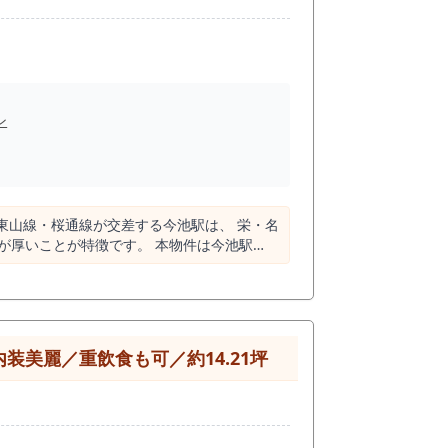
ン
東山線・桜通線が交差する今池駅は、 栄・名
特徴です。 本物件は今池駅
 2方向
が多いという意
美麗／重飲食も可／約14.21坪
、 ・