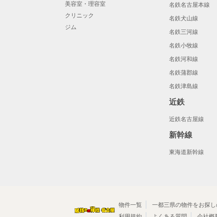
美容室・理容室
名鉄名古屋本線
クリニック
名鉄犬山線
ジム
名鉄三河線
名鉄小牧線
名鉄河和線
名鉄蒲郡線
名鉄津島線
近鉄
近鉄名古屋線
新幹線
東海道新幹線
物件一覧
一都三県の物件をお探し
利用規約
よくある質問
会社概