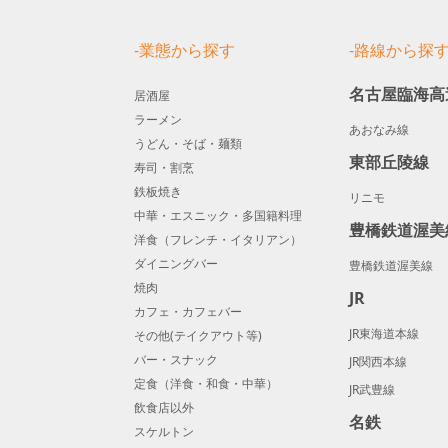
-業態から探す
-路線から探
名古屋臨海高
居酒屋
ラーメン
あおなみ線
うどん・そば・麺類
東部丘陵線
寿司・割烹
鉄板焼き
リニモ
中華・エスニック・多国籍料理
豊橋鉄道渥美
洋食（フレンチ・イタリアン）
ダイニングバー
豊橋鉄道渥美線
焼肉
JR
カフェ・カフェバー
JR東海道本線
その他(テイクアウト等)
バー・スナック
JR関西本線
定食（洋食・和食・中華）
JR武豊線
飲食店以外
名鉄
スケルトン