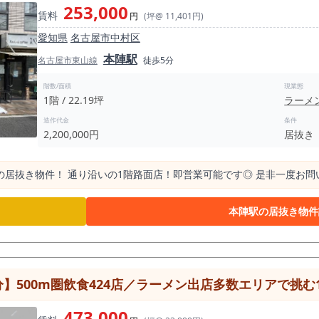
253,000
賃料
円
(坪@ 11,401円)
愛知県
名古屋市中村区
本陣駅
名古屋市東山線
徒歩5分
階数/面積
現業態
1階 / 22.19坪
ラーメ
造作代金
条件
2,200,000円
居抜き
居抜き物件！ 通り沿いの1階路面店！即営業可能です◎ 是非一度お問
本陣駅の居抜き物件
500m圏飲食424店／ラーメン出店多数エリアで挑む1
473,000