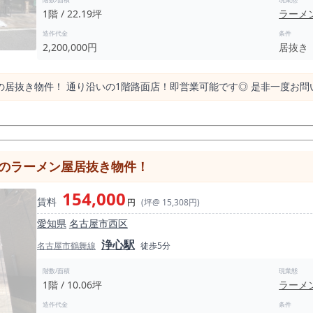
1階 / 22.19坪
ラーメ
造作代金
条件
2,200,000円
居抜き
居抜き物件！ 通り沿いの1階路面店！即営業可能です◎ 是非一度お問
面のラーメン屋居抜き物件！
154,000
賃料
円
(坪@ 15,308円)
愛知県
名古屋市西区
浄心駅
名古屋市鶴舞線
徒歩5分
階数/面積
現業態
1階 / 10.06坪
ラーメ
造作代金
条件