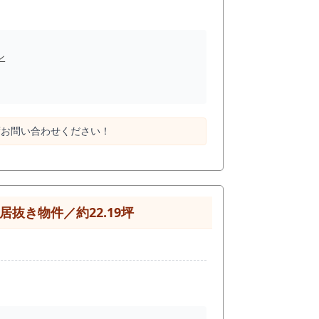
れる方 「なんとなく出店」
ン
度お問い合わせください！
抜き物件／約22.19坪