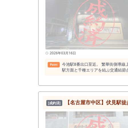
2026年03月16日
今池駅8番出口至近。 繁華街側導線
Point
駅方面と千種エリアを結ぶ交通結節点と
500m圏内。 半径500m以内に飲食店約424
からの歩行導線を取り込める点は大きな強みで
味ではなく、 飲食需要が成立しているマーケットであることの裏付けです
型モデル いずれも成立しているエリアといえます。 ■ 面積と収益設計 19.8坪（約65.45㎡）。 このサイズは、 ・カウンター主体の高回転型 ・テーブル
併設の単価型 ・昼夜二毛作モデル など、坪効率を設計しやすい面積です。 賃料は473,000円（税込）。 仮に月商350万〜500万円を想定した場合、 賃
【名古屋市中区】伏見駅徒歩
[成約済]
料比率は約9〜13％。 今池駅徒歩1分という立地を踏まえると、 十分に現実的なレンジといえます。 ■ 居抜きの価値と造作 現況ラーメン居抜き。 造作
譲渡770万円は、厨房設備・内装状態を踏まえる
内装工事費 ・厨房設備費 ・開業までの時間 を圧縮できる可能性があります。 出店スピードを重視する方、 既存ブランドの
人様にも適した仕様です。 ■ 今池という街 今池は ・地下鉄2路線交差 ・夜間営業店舗が多い ・飲み需要が厚い という特性を持ちます。 昼だけでなく、
夜・深夜帯の売上構築も視野に入る立地。 単価を上げるか、回転で取るか。 戦略設計次第で形を作れるエリアです。 ■ こんな方