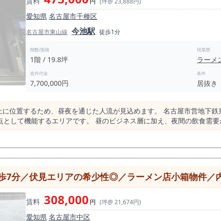
賃料
円
(坪@ 23,888円)
愛知県
名古屋市千種区
今池駅
名古屋市東山線
徒歩1分
階数/面積
現業態
1階 / 19.8坪
ラーメ
造作代金
条件
7,700,000円
居抜き
上に位置するため、昼夜を通じた人流が見込めます。 名古屋市営地下鉄
して機能するエリアです。 昼のビジネス層に加え、夜間の飲食需要が厚いことが
店が集積する、 今池でも飲食密度の高いエリア内の角地ポジション。 角地立地のため視認性が高く、
す。 看板設置・ファサード設計次第で集客力を高めることが可能です。 これは単に競合
。 特にラーメン業態は複数出店しており、 ・夜の〆需要 ・2軒目利用 ・回転
7分／伏見エリアの希少性◎／ラーメン店小箱物件／内装
と出店スピードを優先する場合には検討余地のある水準です。 フルスケルトン出店と比較した場合
308,000
多店舗展開を検討している法
賃料
円
(坪@ 21,674円)
愛知県
名古屋市中区
に向いています ・今池