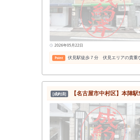
でブランド勝負を考えている方 ・既存ラ
ではなく、 数字設計を前提に出店判断をされる方にご検討いただ
間帯で現地の人流をご確認ください
2026年05月22日
伏見駅徒歩７分 伏見エリアの貴重
Point
【名古屋市中村区】本陣駅5
[成約済]