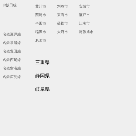
JR飯田線
豊川市
刈谷市
安城市
西尾市
東海市
瀬戸市
半田市
蒲郡市
江南市
稲沢市
大府市
尾張旭市
名鉄瀬戸線
あま市
名鉄常滑線
名鉄豊田線
名鉄西尾線
三重県
名鉄空港線
静岡県
名鉄広見線
岐阜県