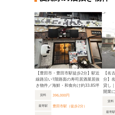
【豊田市・豊田市駅徒歩2分】駅近
【名
線路沿い1階路面の寿司居酒屋居抜
分】名
き物件／海鮮・和食向け約33.85坪
貸し｜
開業
396,000円
賃料
賃料
豊田市駅（徒歩2分）
最寄駅
最寄