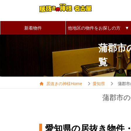
新着物件
他地区の物件をお探しの方 ▼
蒲郡市
覧
居抜きの神様Home
愛知県
蒲郡市
蒲郡市
愛知県の居抜き物件