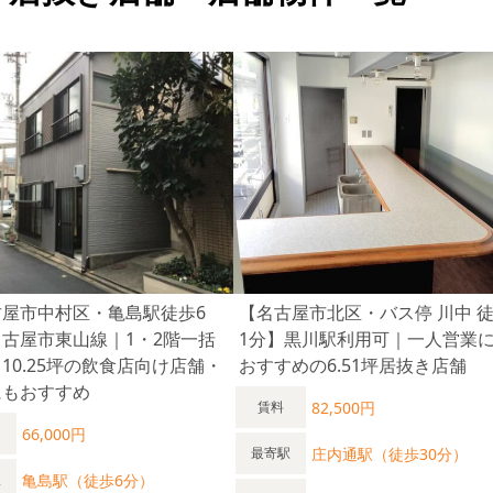
古屋市中村区・亀島駅徒歩6
【名古屋市北区・バス停 川中 
古屋市東⼭線｜1・2階一括
1分】黒川駅利用可｜一人営業
10.25坪の飲食店向け店舗・
おすすめの6.51坪居抜き店舗
にもおすすめ
82,500円
賃料
66,000円
庄内通駅（徒歩30分）
最寄駅
亀島駅（徒歩6分）
駅