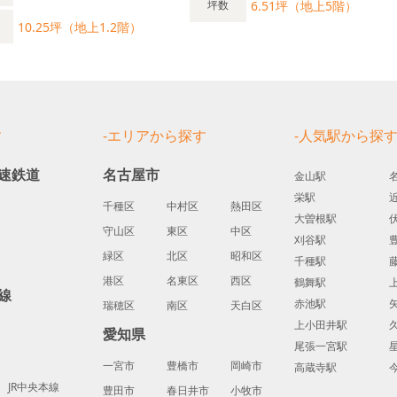
6.51坪（地上5階）
坪数
10.25坪（地上1.2階）
す
-エリアから探す
-人気駅から探
速鉄道
名古屋市
金山駅
栄駅
千種区
中村区
熱田区
大曽根駅
守山区
東区
中区
刈谷駅
緑区
北区
昭和区
千種駅
港区
名東区
西区
鶴舞駅
線
赤池駅
瑞穂区
南区
天白区
上小田井駅
愛知県
尾張一宮駅
一宮市
豊橋市
岡崎市
高蔵寺駅
JR中央本線
豊田市
春日井市
小牧市