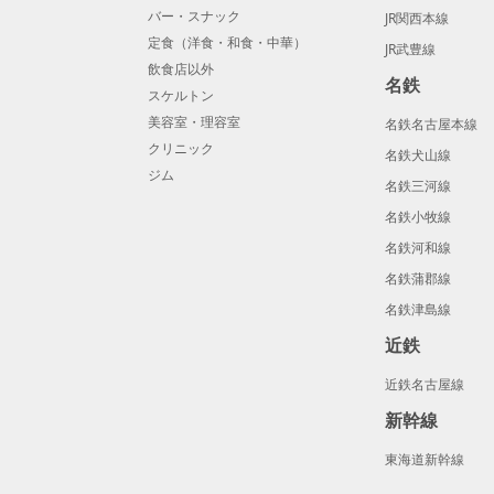
バー・スナック
JR関西本線
定食（洋食・和食・中華）
JR武豊線
飲食店以外
名鉄
スケルトン
美容室・理容室
名鉄名古屋本線
クリニック
名鉄犬山線
ジム
名鉄三河線
名鉄小牧線
名鉄河和線
名鉄蒲郡線
名鉄津島線
近鉄
近鉄名古屋線
新幹線
東海道新幹線