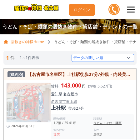
ログイン
うどん・そば・麺類の居抜き物件・貸店舗・テナントの一覧
居抜きの神様Home
うどん・そば・麺類の居抜き物件・貸店舗・テナ
1
件
1～1件表示
【名古屋市名東区】上社駅徒歩27分/外観・内装美麗/カウンター付/駐車場有/1.2階/路面店/そば屋居抜き物件
[成約済]
143,000
賃料
円
(坪@ 5,627円)
愛知県
名古屋市
名古屋市東山線
上社駅
徒歩27分
階数/面積
現業態
1.2階 / 25.41坪
うどん・そば・麺類
2026年03月31日
造作代金
条件
無償
居抜き