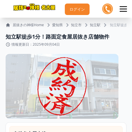
ログイン
居抜きの神様Home
愛知県
知立市
知立駅
知立駅徒歩1
知立駅徒歩1分！路面定食屋居抜き店舗物件
情報更新日：2025年09月04日