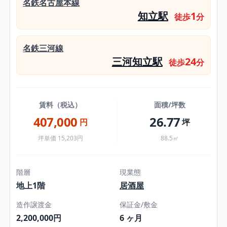
名鉄名古屋本線
知立駅
1
徒歩
分
名鉄三河線
三河知立駅
24
徒歩
分
賃料（税込）
面積/坪数
407,000
26.77
円
坪
坪単価 15,203円
88.5㎡
階層
現業態
地上1階
居酒屋
造作譲渡金
保証金/敷金
2,200,000円
6 ヶ月