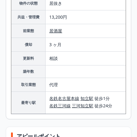
居抜き
物件の状態
13,200円
共益・管理費
居酒屋
前業態
3 ヶ月
償却
相談
更新料
築年数
代理
取引業態
名鉄名古屋本線
知立駅
徒歩1分
最寄り駅
名鉄三河線
三河知立駅
徒歩24分
アピールポイント