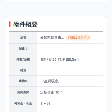
物件概要
愛知県
知立市
...
所在
詳細はログイン
階建て
1階 / 約26.77坪 (88.5㎡)
階数/面積
構造
（会員限定）
建物名
定期借家 10年
契約期間
1 ヶ月
権利金・礼金