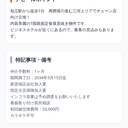
知立駅から徒歩1分　再開発の進む三河エリアでチェーン店
向け立地！

内装美麗の1階路面定食屋居抜き物件です。

ビジネスホテルが近くにあるので、集客の見込みもありま
す。
特記事項・備考
仲介手数料：1ヶ月

期間満了日：2034年3月15日迄

家賃保証会社加入要

指定火災保険加入要

インフラ容量は予め調査をお願いいたします

看板取り付け箇所相談

初回鍵交換費用：33,000円

カラオケ不可