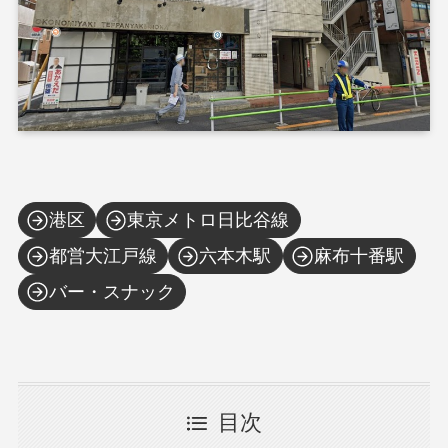
港区
東京メトロ日比谷線
都営大江戸線
六本木駅
麻布十番駅
バー・スナック
目次