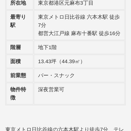
所在地
東京都港区元麻布3丁目
最寄り
東京メトロ日比谷線 六本木駅 徒歩
駅
7分
都営大江戸線 麻布十番駅 徒歩16分
階層
地下1階
面積
13.43坪（44.39㎡）
前業態
バー・スナック
物件特
深夜営業可
徴
東京メトロ日比谷線の六本木駅より徒歩7分、テレ