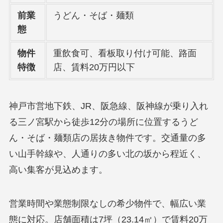
前業
うどん・そば・麺類
態
物件
重飲食可、看板取り付け可能、路面
特徴
店、賃料20万円以下
神戸市営地下鉄、JR、阪急線、阪神線が乗り入れ
る三ノ宮駅から徒歩12分の場所に位置するうど
ん・そば・麺類店の居抜き物件です。交通量の多
い山手幹線や、人通りの多い北の坂から程近く、
高い集客が見込めます。
営業時間や業態制限なしの希少物件で、幅広い業
態に対応。店舗面積は7坪（23.14㎡）で賃料20万