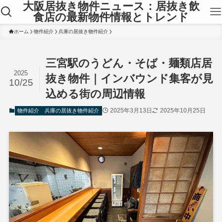
大阪居抜き物件ニュース：居抜き飲
食店の最新物件情報とトレンド
ホーム
物件紹介
兵庫の居抜き物件紹介
三宮駅のうどん・そば・麺類店居
2025
抜き物件｜インバウンド集客が見
10/25
込める街の周辺情報
2025年3月13日
2025年10月25日
物件紹介
兵庫の居抜き物件紹介