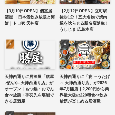
【3月10日OPEN】個室居
【2月12日OPEN】立町駅
酒屋 ｜日本酒飲み放題と海
徒歩1分！五大名物で焼肉
鮮｜トロ壱 天神店
通を唸らせる新名店誕生！
うしじま 広島本店
天神西通りに居酒屋「膳屋
天神西通りに「宴 ～うたげ
-ぜんや- 天神西通り店」が
～ 天神西通り店」が2026
オープン｜もつ鍋・おでん
年7月開店｜2,200円から業
食べ放題・手羽先を堪能で
界最大級の220種食べ飲み
きる居酒屋
放題が楽しめる居酒屋