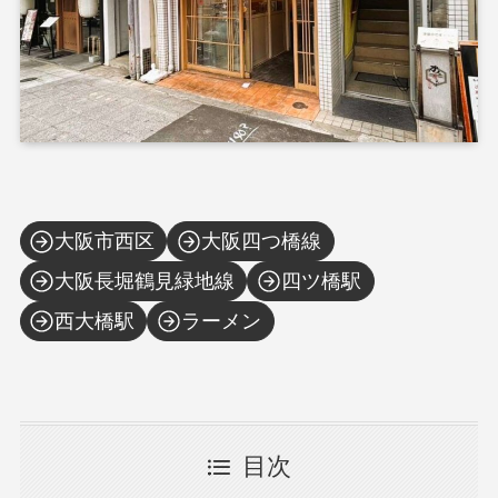
大阪市西区
大阪四つ橋線
大阪長堀鶴見緑地線
四ツ橋駅
西大橋駅
ラーメン
目次