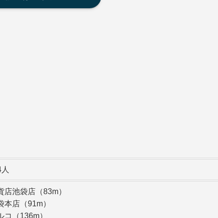
94人
貨店池袋店（83m）
袋本店（91m）
ルコ（136m）