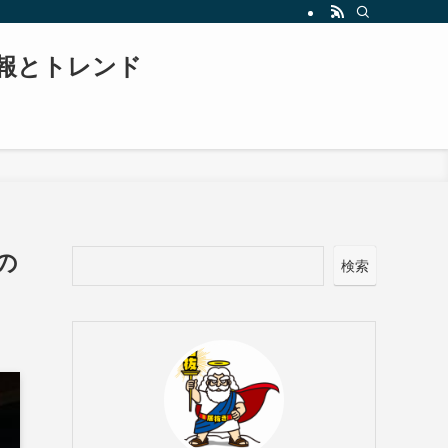
報とトレンド
の
検索