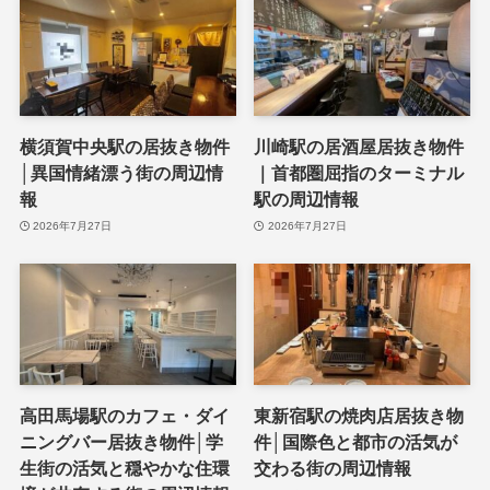
横須賀中央駅の居抜き物件
川崎駅の居酒屋居抜き物件
│異国情緒漂う街の周辺情
｜首都圏屈指のターミナル
報
駅の周辺情報
2026年7月27日
2026年7月27日
高田馬場駅のカフェ・ダイ
東新宿駅の焼肉店居抜き物
ニングバー居抜き物件│学
件│国際色と都市の活気が
生街の活気と穏やかな住環
交わる街の周辺情報