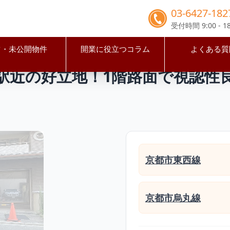
03-6427-182
受付時間 9:00 - 18
占・未公開物件
開業に役立つコラム
よくある質
市中京区
烏丸御池駅
烏丸御池駅徒歩4分 駅近の好立地！1
駅近の好立地！1階路面で視認性
京都市東西線
京都市烏丸線