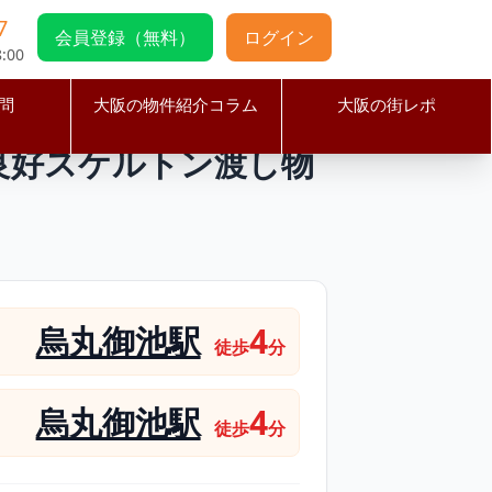
7
会員登録（無料）
ログイン
:00
問
大阪の物件紹介コラム
大阪の街レポ
階路面で視認性良好スケルトン渡し物件
良好スケルトン渡し物
烏丸御池駅
4
徒歩
分
烏丸御池駅
4
徒歩
分