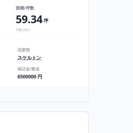
面積/坪数
59.34
円
坪
196.19㎡
現業態
スケルトン
保証金/敷金
6500000 円