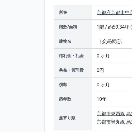
京都府
京都市中
所在
1階 / 約59.34坪 
階数/面積
（会員限定）
建物名
0 ヶ月
権利金・礼金
0円
共益・管理費
0 ヶ月
償却
10年
築年数
京都市東西線
烏
最寄り駅
京都市烏丸線
烏