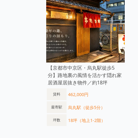
【京都市中京区・烏丸駅徒歩5
分】路地裏の風情を活かす隠れ家
居酒屋居抜き物件／約18坪
462,000円
賃料
烏丸駅（徒歩5分）
最寄駅
18坪（地上1-2階）
坪数