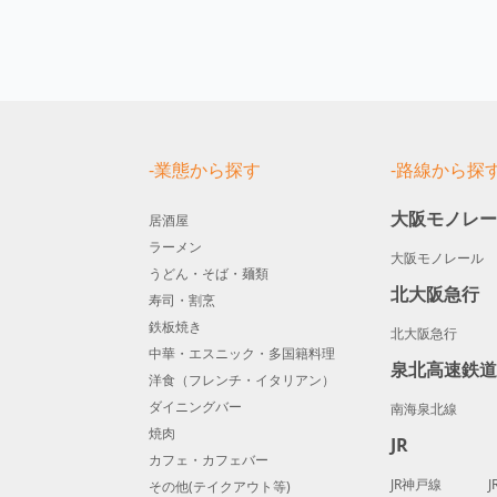
-業態から探す
-路線から探
大阪モノレ
居酒屋
ラーメン
大阪モノレール
うどん・そば・麺類
北大阪急行
寿司・割烹
鉄板焼き
北大阪急行
中華・エスニック・多国籍料理
泉北高速鉄
洋食（フレンチ・イタリアン）
ダイニングバー
南海泉北線
焼肉
JR
カフェ・カフェバー
JR神戸線
その他(テイクアウト等)