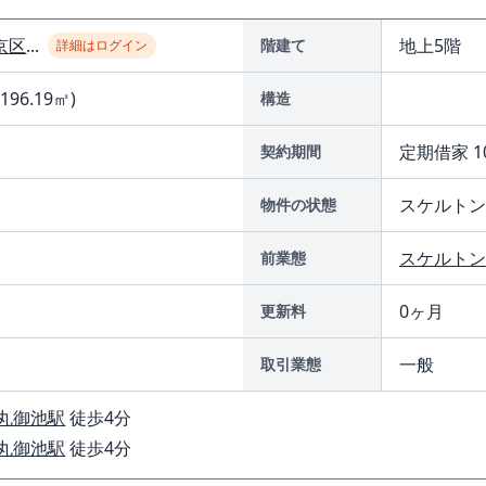
京区
...
地上5階
階建て
詳細はログイン
(196.19㎡)
構造
定期借家 1
契約期間
スケルトン
物件の状態
スケルトン
前業態
0ヶ月
更新料
一般
取引業態
丸御池駅
徒歩4分
丸御池駅
徒歩4分