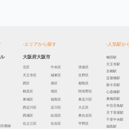
す
-エリアから探す
-人気駅か
ール
大阪府大阪市
梅田駅
天王寺駅
北区
中央区
浪速区
京橋駅
天王寺区
城東区
生野区
淀屋橋駅
西区
港区
都島区
新今宮駅
鶴見区
旭区
阿倍野区
心斎橋駅
道
東梅田駅
東城区
福島区
東淀川区
中百舌鳥駅
西淀川区
淀川区
大正区
天下茶屋駅
西城区
此花区
東住吉区
千里中央駅
住之江区
住吉区
平野区
JR京都線
福島駅