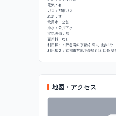
電気：有

ガス：都市ガス

給湯：無

飲⽤⽔：公営

排⽔：公共下⽔

排気設備：無

更新料：なし

利⽤駅１：阪急電鉄京都線 烏丸 徒歩4分

利⽤駅２：京都市営地下鉄烏丸線 四条 徒
地図・アクセス