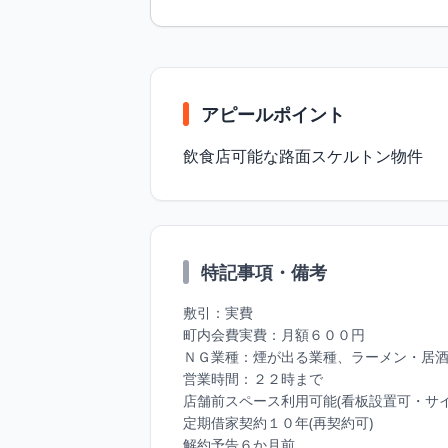
アピールポイント
飲⾷店可能な路面スケルトン物件
特記事項・備考
敷引：実費

町内会費実費：⽉額６００円

ＮＧ業種：煙が出る業種、ラーメン・居酒
営業時間：２２時まで

店舗前スペース利⽤可能(看板設置可・サイ
定期借家契約１０年(再契約可)

解約予告６か⽉前
