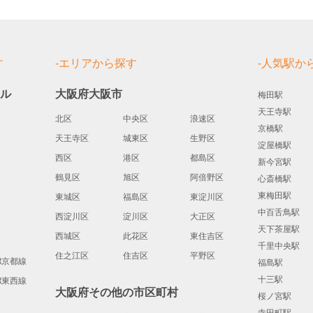
す
-エリアから探す
-人気駅か
ール
大阪府大阪市
梅田駅
天王寺駅
北区
中央区
浪速区
京橋駅
天王寺区
城東区
生野区
淀屋橋駅
西区
港区
都島区
新今宮駅
鶴見区
旭区
阿倍野区
心斎橋駅
道
東梅田駅
東城区
福島区
東淀川区
中百舌鳥駅
西淀川区
淀川区
大正区
天下茶屋駅
西城区
此花区
東住吉区
千里中央駅
住之江区
住吉区
平野区
JR京都線
福島駅
十三駅
JR東西線
大阪府その他の市区町村
桜ノ宮駅
寺田町駅