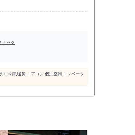
スナック
ガス,冷房,暖房,エアコン,個別空調,エレベータ