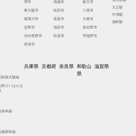
堺市
高槻市
枚方市
大正駅
東大阪市
吹田市
八尾市
中津駅
寝屋川市
箕面市
大東市
扇町駅
交野市
池田市
泉佐野市
河内長野市
松原市
羽曳野市
摂津市
兵庫県
京都府
奈良県
和歌山
滋賀県
県
近鉄南大阪線
近鉄けいはんな
線
南海本線
山陽新幹線