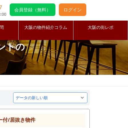
7
会員登録（無料）
ログイン
:00
問
大阪の物件紹介コラム
大阪の街レポ
ントの
ー付/居抜き物件