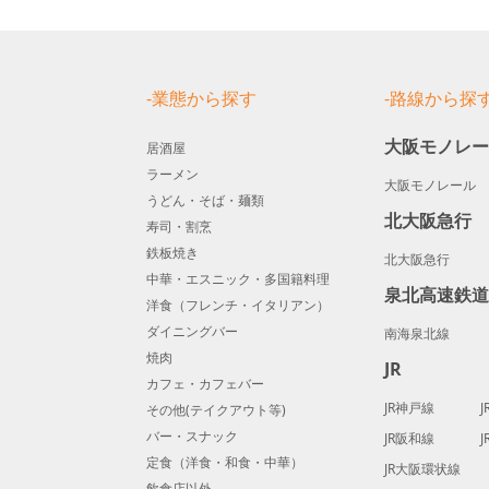
-業態から探す
-路線から探
大阪モノレ
居酒屋
ラーメン
大阪モノレール
うどん・そば・麺類
北大阪急行
寿司・割烹
鉄板焼き
北大阪急行
中華・エスニック・多国籍料理
泉北高速鉄
洋食（フレンチ・イタリアン）
ダイニングバー
南海泉北線
焼肉
JR
カフェ・カフェバー
JR神戸線
その他(テイクアウト等)
バー・スナック
JR阪和線
定食（洋食・和食・中華）
JR大阪環状線
飲食店以外