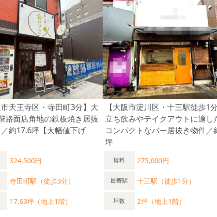
阪市天王寺区・寺田町3分】大
【大阪市淀川区・十三駅徒歩1
1階路面店角地の鉄板焼き居抜
立ち飲みやテイクアウトに適し
／約17.6坪【大幅値下げ
コンパクトなバー居抜き物件／
坪
324,500円
275,000円
賃料
寺田町駅（徒歩3分）
十三駅（徒歩1分）
駅
最寄駅
17.63坪（地上1階）
2坪（地上1階）
坪数