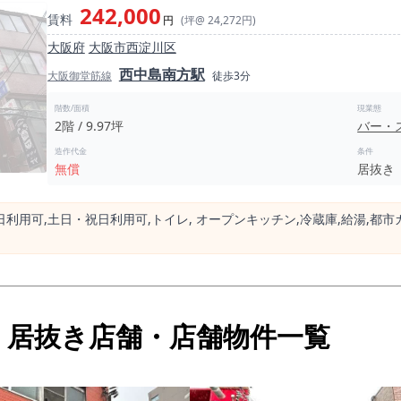
242,000
賃料
円
(坪@ 24,272円)
大阪府
大阪市西淀川区
西中島南方駅
大阪御堂筋線
徒歩3分
階数/面積
現業態
2階 / 9.97坪
バー・
造作代金
条件
無償
居抜き
⽇利⽤可,⼟⽇・祝⽇利⽤可,トイレ, オープンキッチン,冷蔵庫,給湯,都市
・居抜き店舗・店舗物件一覧