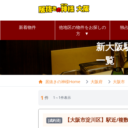
新着物件
他地区の物件をお探しの
独
方 ▼
新大阪
一覧
居抜きの神様Home
大阪府
大阪市
1
件
1～1件表示
【⼤阪市淀川区】駅近/複数
[成約済]