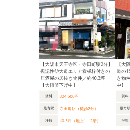
【大阪市天王寺区・寺田町駅2分】
【大
視認性◎大道エリア看板枠付きの
道の
居酒屋の居抜き物件／約40.3坪
き物件
【大幅値下げ中】
中】
324,500円
賃料
賃料
寺田町駅（徒歩2分）
最寄駅
最寄
40.3坪（地上1－2階）
坪数
坪数