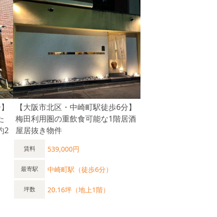
分】
【大阪市北区・中崎町駅徒歩6分】
た
梅田利用圏の重飲食可能な1階居酒
約2
屋居抜き物件
539,000円
賃料
中崎町駅（徒歩6分）
最寄駅
20.16坪（地上1階）
坪数