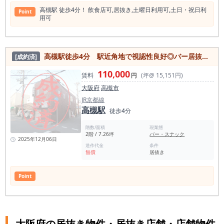
⾼槻駅 徒歩4分！ 飲⾷店可,居抜き,⼟曜⽇利⽤可,⼟⽇・祝⽇利
Point
⽤可
⾼槻駅徒歩4分 駅近角地で視認性良好◎バー居抜き物件
[成約済]
110,000
賃料
円
(坪@ 15,151円)
大阪府
高槻市
JR京都線
高槻駅
徒歩4分
階数/面積
現業態
2階 / 7.26坪
バー・スナック
2025年12月06日
造作代金
条件
無償
居抜き
Point
大阪府の居抜き物件・居抜き店舗・店舗物件