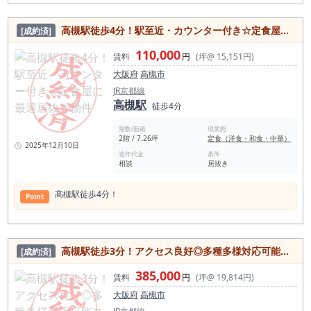
高槻駅徒歩4分！駅至近・カウンター付き☆定食屋に最適居抜き物件
[成約済]
110,000
賃料
円
(坪@ 15,151円)
大阪府
高槻市
JR京都線
高槻駅
徒歩4分
階数/面積
現業態
2階 / 7.26坪
定食（洋食・和食・中華）
2025年12月10日
造作代金
条件
相談
居抜き
高槻駅徒歩4分！
Point
⾼槻駅徒歩3分！アクセス良好◎多種多様対応可能スケルトン物件
[成約済]
385,000
賃料
円
(坪@ 19,814円)
大阪府
高槻市