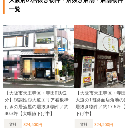
一覧
【大阪市天王寺区・寺田町駅2
【大阪市天王寺区・寺田
分】視認性◎大道エリア看板枠
大道の1階路面店角地の
付きの居酒屋の居抜き物件／約
居抜き物件／約17.6坪【
40.3坪【大幅値下げ中】
下げ中】
324,500円
324,500円
賃料
賃料