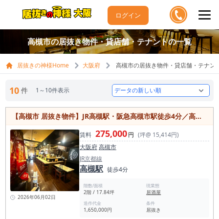
ログイン
高槻市の居抜き物件・貸店舗・テナントの一覧
居抜きの神様Home
大阪府
高槻市の居抜き物件・貸店舗・テナン
10
件
1～10件表示
【高槻市 居抜き物件】JR高槻駅・阪急高槻市駅徒歩4分／高槻本通り商店街沿いの重飲食可能な居酒屋居抜き物件
275,000
賃料
円
(坪@ 15,414円)
大阪府
高槻市
JR京都線
高槻駅
徒歩4分
階数/面積
現業態
2階 / 17.84坪
居酒屋
2026年06月02日
造作代金
条件
1,650,000円
居抜き