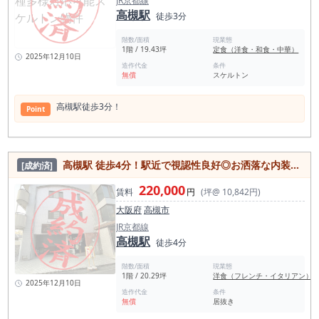
JR京都線
高槻駅
徒歩3分
階数/面積
現業態
1階 / 19.43坪
定食（洋食・和食・中華）
2025年12月10日
造作代金
条件
無償
スケルトン
⾼槻駅徒歩3分！
Point
⾼槻駅 徒歩4分！駅近で視認性良好◎お洒落な内装カウンター付き居抜き物件
[成約済]
220,000
賃料
円
(坪@ 10,842円)
大阪府
高槻市
JR京都線
高槻駅
徒歩4分
階数/面積
現業態
1階 / 20.29坪
洋食（フレンチ・イタリアン）
2025年12月10日
造作代金
条件
無償
居抜き