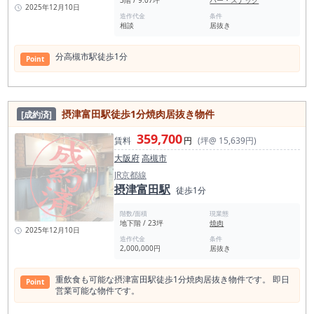
3階 / 9.07坪
バー・スナック
2025年12月10日
造作代金
条件
相談
居抜き
分高槻市駅徒歩1分
Point
摂津富田駅徒歩1分焼肉居抜き物件
[成約済]
359,700
賃料
円
(坪@ 15,639円)
大阪府
高槻市
JR京都線
摂津富田駅
徒歩1分
階数/面積
現業態
地下階 / 23坪
焼肉
2025年12月10日
造作代金
条件
2,000,000円
居抜き
重飲食も可能な摂津富田駅徒歩1分焼肉居抜き物件です。 即日
Point
営業可能な物件です。