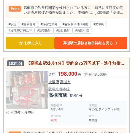
高槻市で飲食店開業を検討されている方に、非常に注目度の高
Point
い居酒屋居抜き物件が出ました。 本物件は、JR京都線「高槻
駅」徒歩4分、阪急京都本線「高槻市駅」徒歩4分。 JR・阪急の
2駅を利用できる、高槻エリアでも飲食店出店ニーズの高い立
#駅近
#重飲食可
#深夜営業可
#看板取り付け可能
#繁華街
地に位置しています。 所在地は高槻本通り商店街沿い。駅前か
#賃料30万円以下
#新着物件
#注目物件
#内覧可能
ら商店街、周辺住宅地へと人の流れが続く生活導線上にあり、
ランチ需要・ディナー需要・仕事帰りの一杯・週末利用まで、
幅広い飲食需要を狙いやすいポジションです。 高槻駅周辺は、
☆
お気に入り
高槻駅の居抜き物件詳細を見る
大阪・京都方面へのアクセス性が高く、通勤・通学利用者、周
辺住民、買い物客、飲食目的の来街者が集まる成熟した飲食マ
ーケットです。 JR高槻駅の乗降客数は約114,970人、阪急高槻
市駅の乗降客数は約57,538人と、2駅合計で大きな人流を形成
【高槻市駅徒歩1分】契約金75万円以下・造作無償の1階路面店舗／4坪のテイクアウト向け居抜き物件
[成約済]
しています。 さらに高槻駅半径500m圏内には飲食店が約679
軒、そのうち居酒屋が約132軒存在しており、競争環境はある
198,000
ものの、それだけ飲食需要が成立しているエリアといえます。
賃料
円
(坪@ 49,500円)
本物件の大きな魅力は、前業態が居酒屋である点です。 現況は
大阪府
高槻市
居酒屋居抜きのため、既存造作を活用した出店計画が立てやす
く、スケルトンから内装を作り込む場合と比較して、初期投資
阪急京都本線
や開業準備期間を抑えやすい可能性があります。 約17.84坪と
高槻市駅
徒歩1分
いう店舗サイズも扱いやすく、個人開業から小規模法人の新規
出店、既存店の2店舗目・3店舗目展開まで検討しやすい面積帯
階数/面積
現業態
です。 また、本物件は重飲食も検討可能な点が大きな強みで
1階 / 4坪
その他(テイクアウト等)
す。 居酒屋はもちろん、焼鳥、焼肉、鉄板焼き、ラーメン、韓
2026年06月30日
造作代金
条件
国料理、中華、海鮮居酒屋、肉バル、大衆酒場、立ち飲み系業
無償
居抜き
態など、幅広い飲食業態で検討しやすい条件です。 さらに、特
記事項上は業態業種制限なし、営業時間の制限なしとなってい
るため、高槻エリアで夜営業を含めた収益設計を考えたい方に