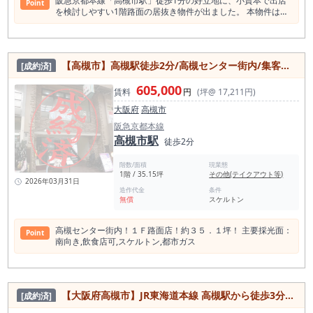
阪急京都本線「高槻市駅」徒歩1分の好立地に、小資本で出店
Point
も魅力的です。 高槻本通り商店街沿いという立地は、駅前一等
を検討しやすい1階路面の居抜き物件が出ました。 本物件は、
地とは異なりながらも、日常利用の飲食需要を取り込みやすい
大阪府高槻市北園町エリアに位置する約4坪の小型店舗です。
点が特徴です。 商店街利用者、近隣住民、会社員、学生、買い
駅から非常に近く、阪急みずき通りそばの人通りが見込める立
物帰りの方など、複数の客層にアプローチしやすく、単なる駅
地にあり、テイクアウト、軽飲食、立ち飲み、バー、惣菜、弁
前通行量だけに依存しない店舗運営が期待できます。 既存の居
当、スイーツ、コーヒースタンドなど、省スペースで成立する
酒屋内装を活かしながら、看板メニューや業態コンセプトを明
【高槻市】高槻駅徒歩2分/⾼槻センター街内/集客見込◎/南向き/1階路面店/スケルトン物件
[成約済]
業態におすすめの店舗です。 最大の注目ポイントは、契約金を
確に打ち出すことで、高槻駅周辺の飲食密集エリアでも十分に
大幅に抑えられる点です。 現在、出店キャンペーン中につき、
差別化を図れる物件です。 高槻市で居抜き物件を探している
605,000
造作譲渡代無償、礼金0円、保証金0ヶ月となっており、契約金
賃料
円
(坪@ 17,211円)
方、JR高槻駅・阪急高槻市駅周辺で飲食店開業を検討している
は従来の約390万円から75万円以下まで圧縮されています。 高
方、重飲食可能な店舗を探している方には、ぜひ一度現地確認
大阪府
高槻市
槻市駅徒歩1分の1階路面店舗で、この初期費用水準まで下がっ
をおすすめしたい1件です。駅徒歩4分、商店街沿い、居酒屋居
ている物件は、かなり検討しやすい条件です。 賃料は税込19.8
阪急京都本線
抜き、約17.84坪、重飲食可能という条件が揃った物件は、募
万円。駅徒歩1分の路面店舗としては、月々の固定費を抑えな
高槻市駅
集開始後に動きが早くなる可能性があります。 高槻エリアで勝
徒歩2分
がら駅前立地に出店できる点が魅力です。 大型店舗のように人
負したい方は、早めの内見をご検討ください。
件費や仕込み量を大きく抱える必要がなく、少人数運営やワン
階数/面積
現業態
オペ運営を前提とした業態設計もしやすいサイズ感です。 約4
1階 / 35.15坪
その他(テイクアウト等)
坪というコンパクトな面積は、客席数を大きく取る業態には向
2026年03月31日
きませんが、テイクアウト主体、カウンター営業、立ち飲み、
造作代金
条件
無償
スケルトン
予約制・限定販売型の店舗には相性の良い条件です。 前業態は
おにぎり店で、現況はテイクアウト系業態の居抜きです。 既存
造作を活用することで、スケルトンから内装を作り込む場合と
⾼槻センター街内！１Ｆ路⾯店！約３５．１坪！ 主要採光⾯：
Point
比較して、初期投資や開業準備期間を抑えやすい可能性があり
南向き,飲⾷店可,スケルトン,都市ガス
ます。 特に、テイクアウト窓口やカウンターを活かせる業態で
あれば、出店計画を組みやすい店舗です。 高槻市駅周辺は、阪
急高槻市駅とJR高槻駅の2駅利用が見込める高槻市内でも飲食
需要の厚いエリアです。 駅周辺には飲食店が集積しており、通
勤・通学客、買い物客、近隣住民、夜の飲食利用客など、幅広
【大阪府高槻市】JR東海道本線 高槻駅から徒歩3分／飲食店可／スケルトン／駐車場あり／約19.43坪
[成約済]
い人流があります。 大型店舗で大きく勝負するよりも、駅前の