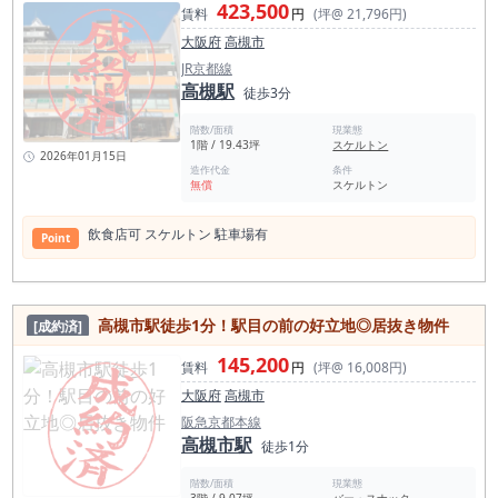
小型店舗で商品力を打ち出し、日常利用や衝動買いを狙う業態
423,500
賃料
円
(坪@ 21,796円)
に適した立地です。 本物件で特に相性が良いのは、商品単価と
回転率を意識した小型業態です。 たとえば、おにぎり・弁当・
大阪府
高槻市
惣菜・唐揚げ・たこ焼き・クレープ・スイーツ・ベーカリー・
JR京都線
コーヒースタンドなどのテイクアウト業態、または小型バー、
高槻駅
立ち飲み、角打ち風業態、夜だけ営業の軽飲食店舗なども検討
徒歩3分
しやすいです。狭さを弱点と見るのではなく、固定費を抑え、
商品を絞り込み、駅前で高回転を狙う店舗として考えるべき物
階数/面積
現業態
件です。 また、1階路面店舗であることも大きな強みです。視
1階 / 19.43坪
スケルトン
2026年01月15日
認性を活かした看板・ファサードづくりができれば、駅利用者
造作代金
条件
や周辺通行人に対して認知を取りやすくなります。 駅近の小型
無償
スケルトン
店舗では、内装の豪華さよりも「何の店か一瞬で分かること」
「買いやすいこと」「入りやすいこと」が重要です。 本物件
は、そのような小型業態の出店戦略と相性の良い店舗です。 高
飲⾷店可 スケルトン 駐車場有
Point
槻市で居抜き物件を探している方、高槻市駅徒歩1分の路面店
舗を探している方、初期費用を抑えて飲食店開業をしたい方に
は、ぜひ一度ご確認いただきたい物件です。 造作譲渡無償、礼
金0円、保証金0ヶ月、契約金75万円以下という条件は、開業
リスクを抑えたい方にとって大きなメリットです。 高槻市駅前
高槻市駅徒歩1分！駅目の前の好立地◎居抜き物件
[成約済]
で小さく始めたい方、テイクアウト業態で勝負したい方、駅近
の小型店舗を探していた方は、早めの内見をおすすめします。
145,200
賃料
円
(坪@ 16,008円)
条件がここまで下がった今が、最も検討しやすいタイミングで
す。
大阪府
高槻市
阪急京都本線
高槻市駅
徒歩1分
階数/面積
現業態