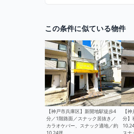
この条件に似ている物件
【神戸市兵庫区】新開地駅徒歩4
【神
分／1階路面／スナック居抜き／
分】
カラオケバー、スナック適地／約
10
10.24坪
スナ