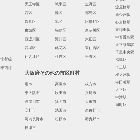
天王寺区
城東区
生野区
淀屋橋駅
西区
港区
都島区
新今宮駅
鶴見区
旭区
阿倍野区
心斎橋駅
道
東梅田駅
東城区
福島区
東淀川区
中百舌鳥駅
西淀川区
淀川区
大正区
天下茶屋駅
西城区
此花区
東住吉区
千里中央駅
住之江区
住吉区
平野区
JR京都線
福島駅
十三駅
JR東西線
大阪府その他の市区町村
桜ノ宮駅
寺田町駅
堺市
高槻市
枚方市
大正駅
東大阪市
吹田市
八尾市
中津駅
寝屋川市
箕面市
大東市
扇町駅
交野市
池田市
泉佐野市
河内長野市
松原市
羽曳野市
摂津市