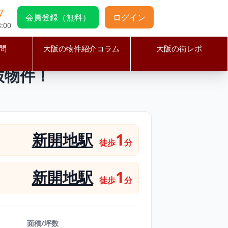
7
会員登録（無料）
ログイン
:00
問
大阪の物件紹介コラム
大阪の街レポ
メン店の居抜物件！
抜物件！
新開地駅
1
徒歩
分
新開地駅
1
徒歩
分
面積/坪数