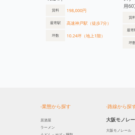
用6
198,000円
賃料
賃
高速神戸駅（徒歩7分）
最寄駅
最寄
10.24坪（地上1階）
坪数
坪
-業態から探す
-路線から探
大阪モノレ
居酒屋
ラーメン
大阪モノレール
うどん・そば・麺類