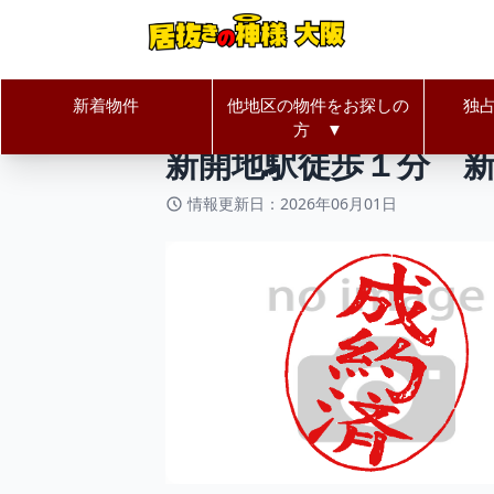
新着物件
他地区の物件をお探しの
独
居抜きの神様Home
兵庫県
神戸
方 ▼
新開地駅徒歩１分 
情報更新日：2026年06月01日