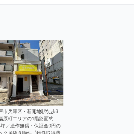
戸市兵庫区・新開地駅徒歩3
福原町エリアの1階路面約
.24坪／造作無償・保証金0円の
ック居抜き物件【物件取得費