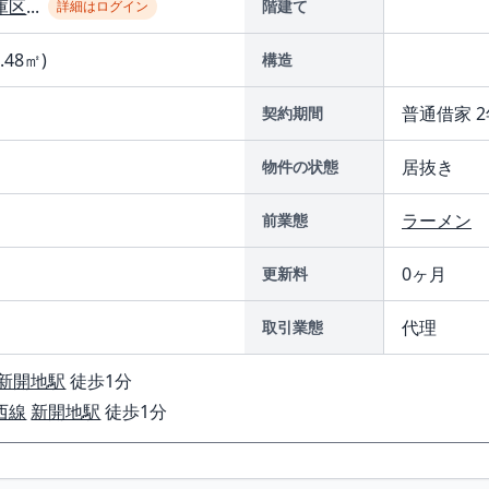
庫区
...
階建て
詳細はログイン
1.48㎡)
構造
普通借家 2
契約期間
居抜き
物件の状態
ラーメン
前業態
0ヶ月
更新料
代理
取引業態
新開地駅
徒歩1分
西線
新開地駅
徒歩1分