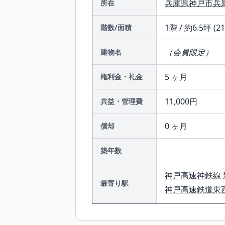
兵庫県
神戸市兵
所在
1階 / 約6.5坪 (2
階数/面積
（会員限定）
建物名
5 ヶ月
権利金・礼金
11,000円
共益・管理費
0 ヶ月
償却
築年数
神戸高速神鉄線
最寄り駅
神戸高速鉄道東