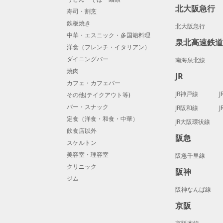
北大阪急行
寿司・割烹
鉄板焼き
北大阪急行
中華・エスニック・多国籍料理
泉北高速鉄
洋食（フレンチ・イタリアン）
ダイニングバー
南海泉北線
焼肉
JR
カフェ・カフェバー
JR神戸線
その他(テイクアウト等)
バー・スナック
JR阪和線
定食（洋食・和食・中華）
JR大阪環状線
飲食店以外
阪急
スケルトン
美容室・理容室
阪急千里線
クリニック
阪神
ジム
阪神なんば線
京阪