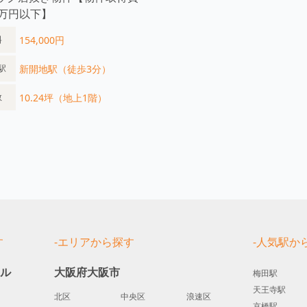
0万円以下】
154,000円
料
新開地駅（徒歩3分）
駅
10.24坪（地上1階）
数
す
-エリアから探す
-人気駅か
ール
大阪府大阪市
梅田駅
天王寺駅
北区
中央区
浪速区
京橋駅