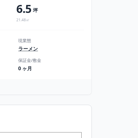
6.5
坪
21.48㎡
現業態
ラーメン
保証金/敷金
0 ヶ月