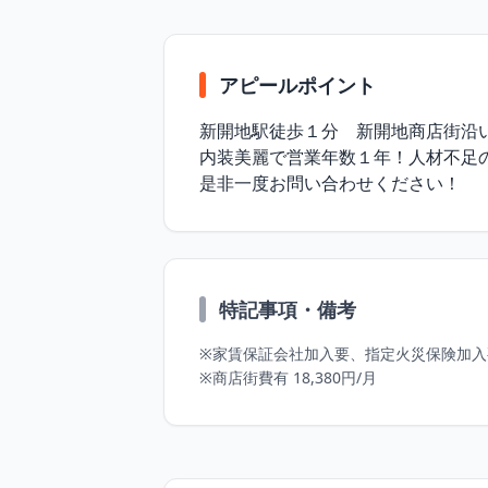
アピールポイント
新開地駅徒歩１分　新開地商店街沿い
内装美麗で営業年数１年！人材不足の
是非一度お問い合わせください！
特記事項・備考
※家賃保証会社加入要、指定火災保険加入
※商店街費有 18,380円/月