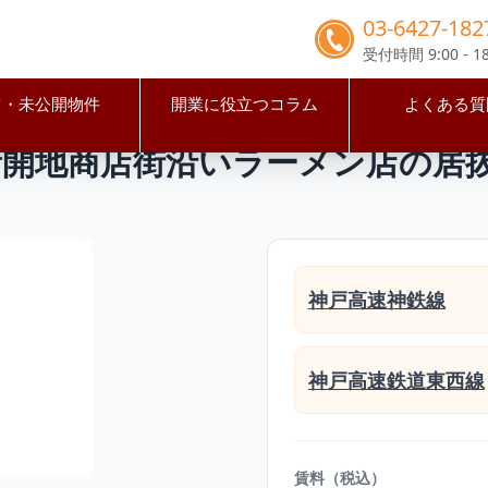
03-6427-182
受付時間 9:00 - 18
占・未公開物件
開業に役立つコラム
よくある質
市兵庫区
新開地駅
新開地駅徒歩１分 新開地商店街沿いラー
新開地商店街沿いラーメン店の居
神戸高速神鉄線
神戸高速鉄道東西線
賃料（税込）