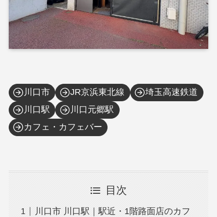
川口市
JR京浜東北線
埼玉高速鉄道
川口駅
川口元郷駅
カフェ・カフェバー
目次
川口市 川口駅｜駅近・1階路面店のカフ