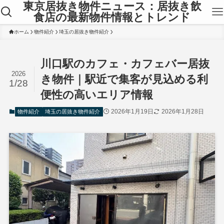
東京居抜き物件ニュース：居抜き飲
食店の最新物件情報とトレンド
ホーム
物件紹介
埼玉の居抜き物件紹介
川口駅のカフェ・カフェバー居抜
2026
き物件｜駅近で集客が見込める利
1/28
便性の高いエリア情報
2026年1月19日
2026年1月28日
物件紹介
埼玉の居抜き物件紹介