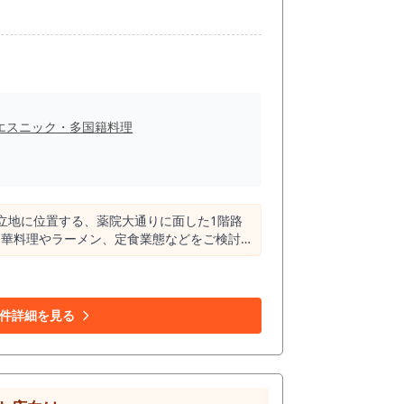
エスニック・多国籍料理
立地に位置する、薬院大通りに面した1階路
中華料理やラーメン、定食業態などをご検討
い居抜き物件です。 薬院3丁目周
は、福岡市内でも有数の高級住宅街として知ら
だわり」や「本物」が評価される土壌がありま
 一過性の集客に頼るのではなく、確かな商
件詳細を見る
食を利用する層」が多いことを裏付けるデータ
ェアを保っています。 前テナントの厨房イ
みを持つ業態であれば、 名店のひしめく薬院