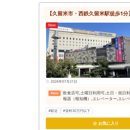
【久留米市・西鉄久留米駅徒歩1分
New
2026年07月21日
飲⾷店可,⼟曜⽇利⽤可,⼟⽇・祝⽇利
Point
報器（報知機）,エレベーター,エレ
#駅近
#賃料30万円以下
☆
お気に入り