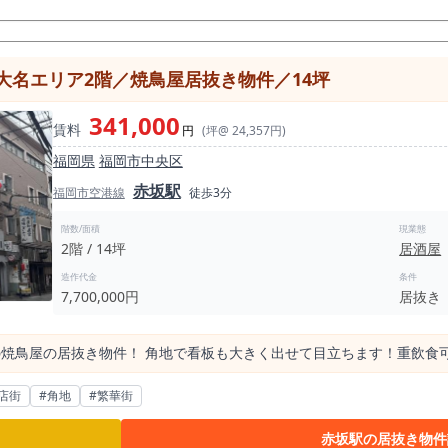
大名エリア2階／焼鳥屋居抜き物件／14坪
341,000
賃料
円
(坪@ 24,357円)
福岡県
福岡市中央区
赤坂駅
福岡市空港線
徒歩3分
階数/面積
現業態
2階 / 14坪
居酒屋
造作代金
条件
7,700,000円
居抜き
の焼鳥屋の居抜き物件！ 角地で看板も大きく出せて目立ちます！重飲食
店街
#角地
#繁華街
赤坂駅の居抜き物件