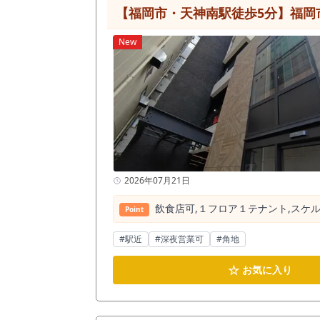
【福岡市・天神南駅徒歩5分】福岡
New
2026年07月21日
飲⾷店可,１フロア１テナント,スケル
Point
#駅近
#深夜営業可
#角地
☆
お気に入り