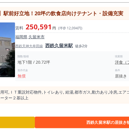
】駅前好立地！20坪の飲食店向けテナント・設備充実
250,591
賃料
円
(坪@ 12,094円)
福岡県
久留米市
西鉄久留米駅
西鉄天神大牟田線
徒歩2分
階数/面積
現業態
地下1階 / 20.72坪
洋食（
造作代金
条件
無償
居抜き
⽤可,ＩＴ重説対応物件,トイレあり, 給湯,都市ガス,動⼒あり,冷房,エア
ベーター２基以上
西鉄久留米駅の居抜き