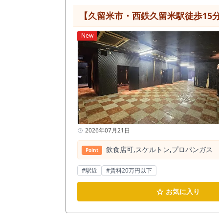
【久留米市・西鉄久留米駅徒歩15
New
2026年07月21日
飲⾷店可,スケルトン,プロパンガス
Point
#駅近
#賃料20万円以下
☆
お気に入り