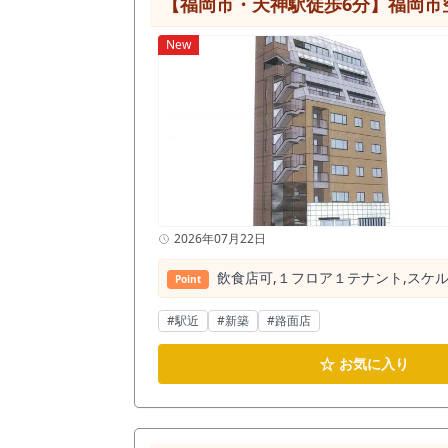
【福岡市・天神駅徒歩6分】福岡市空
に位置しています。 平日のランチ
ができます。 さらに休日は街歩き
New
駅まで直通約8分、天神南まで約4
く、アルバイトやスタッフの「採用面」においても非常に有利に働きま
く、お早目の現地確認をおすすめす
そして厨房設備の使い勝手や客席レ
す。 「自社の業態に合うか」「既存の設備をどう活かせるか」 少しでもご検討の余地がございましたら、具体的なご相談などや内見予約・お問い合わ
せを心よりお待ち申し上げておりま
2026年07月22日
飲⾷店可,１フロア１テナント,スケル
Point
#駅近
#新築
#路面店
☆
お気に入り