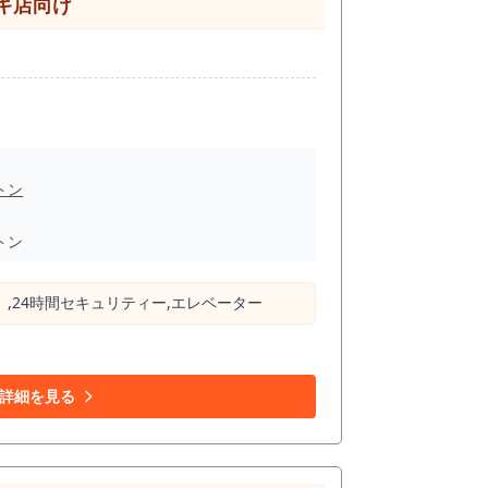
キ店向け
のサードプレイスを求める人々を取り込むこと
店舗運営を描きやすい立地です。 また、博多
要所」であるため、 広域からの集客だけでな
りの交通量、店構え（ファサード）の視認性、
だいて初めて、具体的な「勝算」へと変わりま
トン
トン
）,24時間セキュリティー,エレベーター
詳細を見る