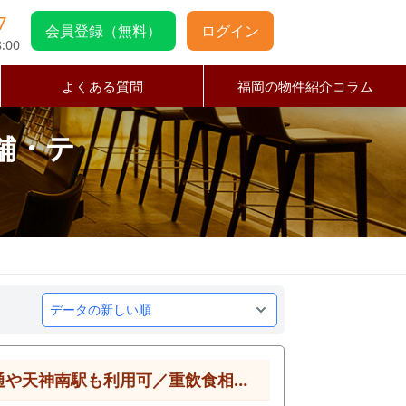
7
会員登録（無料）
ログイン
:00
よくある質問
福岡の物件紹介コラム
舗・テ
【福岡市中央区・薬院大通駅徒歩2分】薬院ブランドエリアの1階路面の居抜き物件／渡辺通や天神南駅も利用可／重飲食相談可／約34.7坪