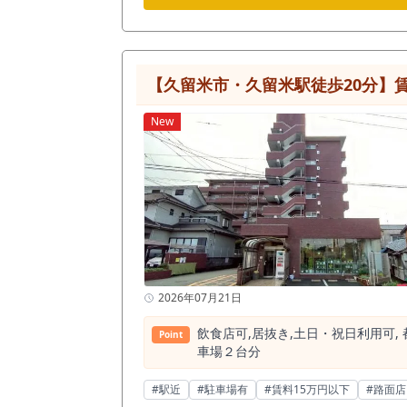
【久留米市・久留米駅徒歩20分】賃
New
2026年07月21日
飲⾷店可,居抜き,⼟⽇・祝⽇利⽤可,
Point
⾞場２台分
#駅近
#駐車場有
#賃料15万円以下
#路面店