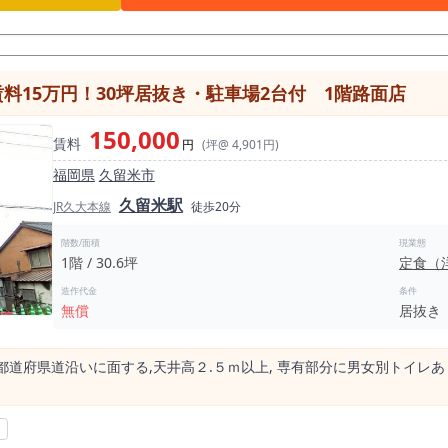
料15万円！30坪居抜き・駐車場2台付 1階路面店
150,000
賃料
円
(坪@ 4,901円)
福岡県
久留米市
久留米駅
JR久大本線
徒歩20分
階数/面積
現業態
1階 / 30.6坪
定食（
造作代金
条件
無償
居抜き
 都道府県道沿いに⾯する,天井⾼２.５ｍ以上, 専有部分に男⼥別トイレあ