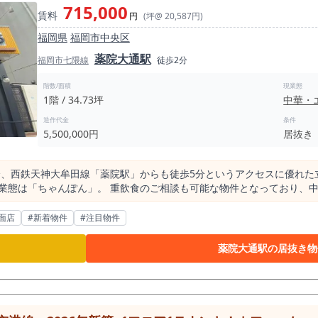
715,000
賃料
円
(坪@ 20,587円)
福岡県
福岡市中央区
薬院大通駅
福岡市七隈線
徒歩2分
階数/面積
現業態
1階 / 34.73坪
中華・
造作代金
条件
5,500,000円
居抜き
分、西鉄天神大牟田線「薬院駅」からも徒歩5分というアクセスに優れた
の業態は「ちゃんぽん」。 重飲食のご相談も可能な物件となっており、
どの初期費用を大幅に圧縮し、 事業の早期立ち上げを描けるポテンシャルの高
感度の高い大人たちが集う洗練されたエリアです。 さらに駅の南側に
面店
#新着物件
#注目物件
す。 質の高いライフスタイルを好む住民が多く、「安さ」よりも「こ
定した独自性のあるコンセプト店舗とも非常に相性が良いのが特徴です。
薬院大通駅の居抜き物
いくには理想的な環境と言えます。 本物件の半径500m圏内には、業態を問わず約525件も
は、このエリア一帯に「目的を持って外食に訪れる人」や「日常的に外
21件。確固たる需要が存在しつつも、決して飽和状態ではない絶妙なシ
中華、あるいはスパイスカレーや独自路線のラーメン店など、明確な強
大通に面した本物件は、車通り・人通りともに豊富で、常に街の生活動線上