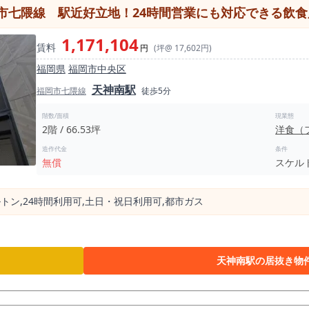
市七隈線 駅近好立地！24時間営業にも対応できる飲
1,171,104
賃料
円
(坪@ 17,602円)
福岡県
福岡市中央区
天神南駅
福岡市七隈線
徒歩5分
階数/面積
現業態
2階 / 66.53坪
洋食（
造作代金
条件
無償
スケル
トン,24時間利⽤可,⼟⽇・祝⽇利⽤可,都市ガス
天神南駅の居抜き物