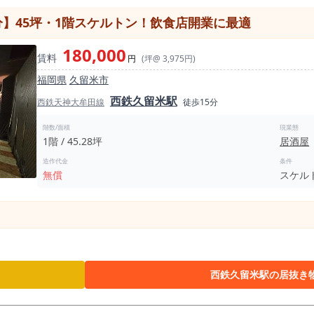
分】45坪・1階スケルトン！飲食店開業に最適
180,000
賃料
円
(坪@ 3,975円)
福岡県
久留米市
西鉄久留米駅
西鉄天神大牟田線
徒歩15分
階数/面積
現業態
1階 / 45.28坪
居酒屋
造作代金
条件
無償
スケル
西鉄久留米駅の居抜き