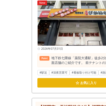
New
2026年07月31日
地下鉄七隈線「薬院大通駅」徒歩2
Point
面店舗のご紹介です。 前テナント
の事業者様にとって、内装や厨房設備な
辺は、天神の喧騒から程よく離れ、
#駅近
#深夜営業可
#看板取り付け可能
#路
れる「浄水エリア」が広がっていま
す。 そのため、客単価を高めに設
☆
お気に入り
品力とサービスで勝負し、長く愛される常連客を定着させて
の飲食店が密集しています。 これ
です。 その中で「中華料理店」は約
ンフラを活かし、本格中華、ネオ町
エリアでも十分に存在感を発揮し、早期に認知を獲得できるはずです。 薬院