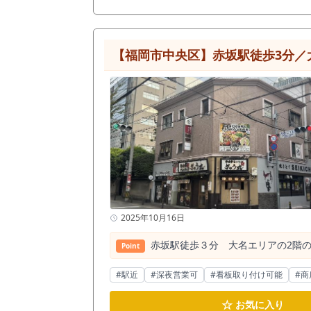
【福岡市中央区】赤坂駅徒歩3分／
2025年10月16日
赤坂駅徒歩３分 大名エリアの2階
Point
#駅近
#深夜営業可
#看板取り付け可能
#商
☆
お気に入り