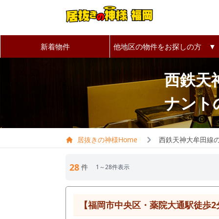
新着物件
他地区の物件をお探しの方 ▼
西鉄天
ナント
居抜きの神様Home
西鉄天神大牟田線
28
件
1～28件表示