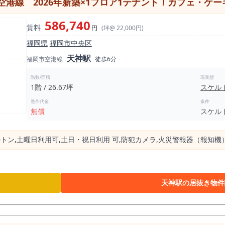
港線 2026年新築×1フロア1テナント！カフェ・ケー
タイムには周辺のオフィスワーカーを、夜は仕事帰りのディナーや大人
を楽しむ来訪客も多く、1週間を通じて売上の波を作りにくい、安定した
586,740
賃料
分という地下鉄の利便性に加え、バスや西鉄電車の利用も容易な「交通の
円
(坪@ 22,000円)
す。 福岡市内でも「薬院エリアの1階路面・居抜き物件」は非常に競争率が高
福岡県
福岡市中央区
る注目エリアです。 図面や写真だけでは伝わらない、実際の薬院大通
天神駅
イアウトの可能性。 これらは、事業者様ご自身の目で直接ご確認いた
福岡市空港線
徒歩6分
す。
階数/面積
現業態
1階 / 26.67坪
スケル
造作代金
条件
無償
スケル
トン,⼟曜⽇利⽤可,⼟⽇・祝⽇利⽤ 可,防犯カメラ,⽕災警報器（報知機
天神駅の居抜き物件