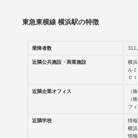
東急東横線 横浜駅の特徴
乗降者数
311
近隣公共施設・商業施設
横浜
ルミ
ＣＩ
近隣企業オフィス
（株
（株
フィ
近隣学校
情報
横浜
情報