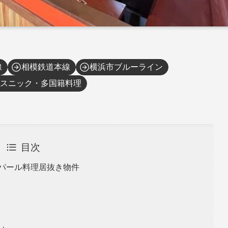
線
相模鉄道本線
横浜市ブルーライン
スニック・多国籍料理
目次
ネパール料理居抜き物件
い