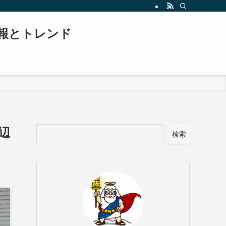
報とトレンド
辺
検索