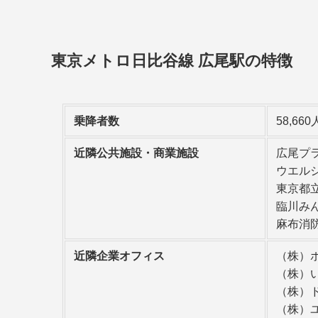
東京メトロ日比谷線 広尾駅
の特徴
乗降者数
58,660
近隣公共施設・商業施設
広尾プラ
ウエルシ
東京都立
臨川みん
麻布消防
近隣企業オフィス
（株）
（株）い
（株）ド
（株）ユ