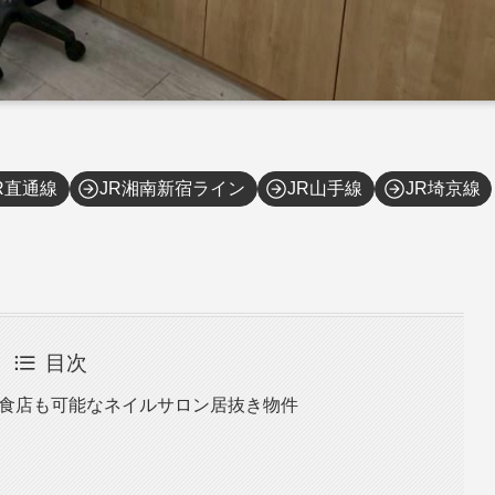
R直通線
JR湘南新宿ライン
JR山手線
JR埼京線
目次
飲食店も可能なネイルサロン居抜き物件