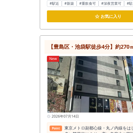
ルによる高い視認性に加え、南池袋
#駅近
#新築
#重飲食可
#深夜営業可
#
れ、新規出店や店舗移転をお考えの
☆
お気に入り
【豊島区・池袋駅徒歩4分】約27
New
2026年07月14日
東京メトロ副都心線・丸ノ内線をはじ
Point