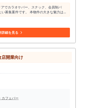
リアでカラオケバー、スナック、会員制バ
本物件の大きな魅力は、
の高いビジネス層、経営者層、会食利用、二
る店舗は多くないとされており、カラオケバー
用を狙うカラオケバー、常連客を積み上げる
件詳細を見る
清潔感のあるカラオケバーなど、恵比寿の客
するよりも、ドリンク、接客、空間、カラオ
人数の二軒目利用、接待後の利用、仲間内の飲
食店開業向け
ている人だけが使う店」「紹介された人が来る
のバ
きます。 カウンターでは店主やスタッフとの
の利用シーンを想定できる点が魅力です。 単
る場合と比較して、開業準備期間や工事範囲を
、カウンター越しの接客導線などは、内見時に
・カフェバー
ます。モノトーン内装を活かし、落ち着いた
営業時間の制限がない点