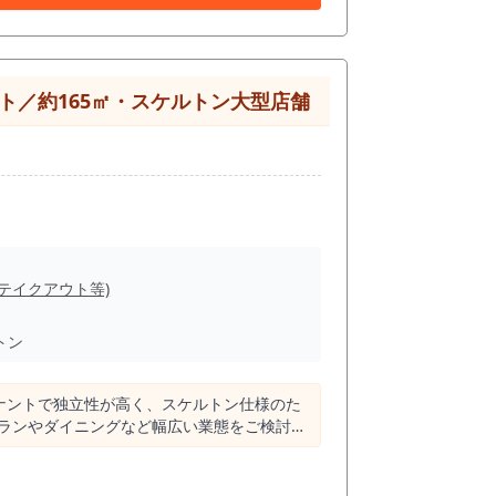
合わせ後の軽い一杯、落ち着いて飲める店を探
ない場所で需要を一から作るのではなく、すで
構成、接客、客単価設計で選ばれる店舗を作
ト／約165㎡・スケルトン大型店舗
ボトル棚、音響、空調、入口からの雰囲気づく
を細かく確認したい物件です。 面積は
を検討しやすいサイズ感です。 ワインバー、
単価を意識した業態設計と相性があります。
識した店舗づくりが重要です。 出店イ
み合わせたワインバー、会食後の二軒目利用
、入口の入りやすさ、看板、メニューや価格
(テイクアウト等)
話したい」「駅近で帰りやすい店に入りたい」
実、落ち着いた接客、予約利用に強いなど、何
トン
帯・集客導線を合わせて設計することで、より
あります。 営業時間の制限はありません
1テナントで独立性が高く、スケルトン仕様のた
トランやダイニングなど幅広い業態をご検討い
料および不動産手数料が必要です。 既存造
る高い視認性も魅力。 直通階段を備え、店舗
。 恵比寿駅徒歩2分、ア
。 礼金・敷金・保証金なしで初期費用を抑
バー・カクテルバー・ダイニングバーを検討し