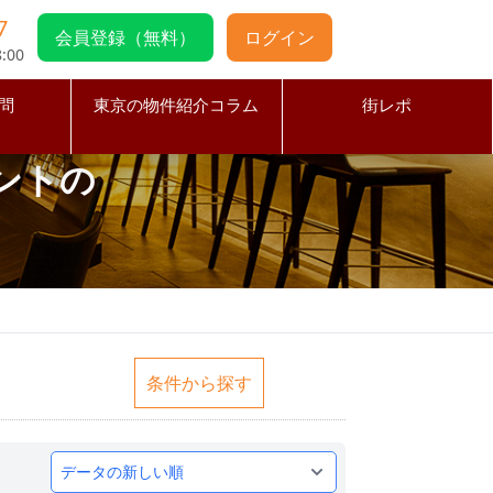
7
会員登録（無料）
ログイン
:00
問
東京の物件紹介コラム
街レポ
ントの
条件から探す