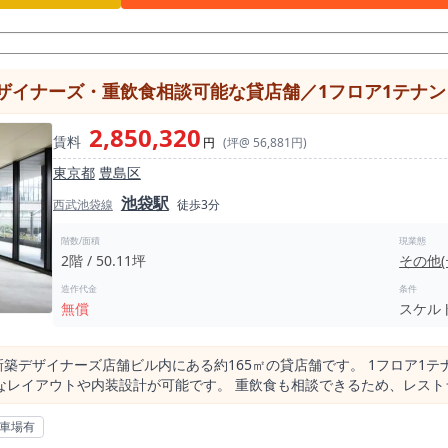
わず人の動きがあります。 特に夜の時間帯は、食事後の二軒目、待ち
利用の文化が根づいていることを示す材料でもあります。 飲食店が少
ーを利用する客層が集まる商圏で、自店のコンセプト、内装、ドリンク
ザイナーズ・重飲食相談可能な貸店舗／1フロア1テナン
能性があります。 バー業態では、カウンターの見え方、照明、席間、
上でもバーとしての世界観を作りやすい内装に見えるため、内見時には現況
2,850,320
賃料
さすぎず、バー業態としてはカウンター席とテーブル席を組み合わせた営業
円
(坪@ 56,881円)
ーシャを伴わない落ち着いたバー、軽食を出すダイニングバーなど、客
東京都
豊島区
に席数を増やすのではなく、空間価値、滞在時間、接客、リピート利用を意
池袋駅
れる大人向けバー、デート利用を狙うカクテルバー、ワインと軽食を組
西武池袋線
徒歩3分
どが考えられます。恵比寿駅前という立地を活かすには、店頭の見え方
だけでなく、二軒目・三軒目需要を取り込
階数/面積
現業態
2階 / 50.11坪
その他
ストランや居酒屋で食事をした後、「もう一杯飲みたい」「落ち着いて
なります。 一方で、恵比寿駅前エリアは競合も多いため、出店前には明確なコンセ
造作代金
条件
ではなく、ワインに強い、カクテルに強い、ノンアルコールや軽食も充
無償
スケル
検討したい物件です。 立地価値が高い分、店づくり・メニュー・価格
、ガールズバー、雀荘、
 また、焼肉、焼き鳥、中華、ラーメン等の重飲食系、蕎麦なども制限が
築の新築デザイナーズ店舗ビル内にある約165㎡の貸店舗です。 1フロア
要です。 看板使用料として月額10,000円税別が必要です。 家賃保証会社加入、
なレイアウトや内装設計が可能です。 重飲食も相談できるため、レス
板工事は指定業者を利用していただく場合があります。 また、別途企画
の人通りが多い立地に加え、ビルのライトアップやカーテンウォールによ
ガス容量、空調、音響設備等の状態および使用可否は、内見時に必ずご確認ください
・新耐震基準に加え、24時間セキュリティや防犯カメラなど設備も充実
駐車場有
近、約15.36坪の内装美麗バー居抜き物件。 恵比寿でバー・ワイン
る店舗づくりを実現できるおすすめ物件です。