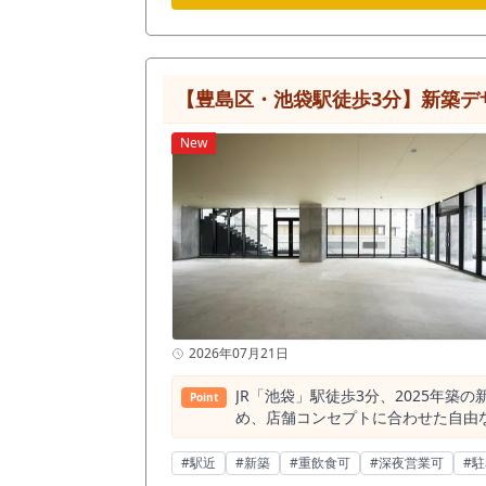
ル、マンションが集まり、昼夜を問
す需要が強いエリアです。 恵比寿駅半径500m圏内には飲食店が約1,379店、そのうちバーは約370店確認されています。 バーが多いことは競合確認が必
要な一方で、恵比寿という街にバー
にバー・ワインバー・ダイニングバ
る物件です。 現況はバー居抜きです。 内装は落ち着いた雰囲気があり、既存造作を活用できる場合、スケルトンからバーを作る場合と比較して、開業
【豊島区・池袋駅徒歩3分】新築デ
準備期間や工事範囲を抑えられる可
りが非常に重要です。 本物件は写真
New
約15.36坪です。 広すぎず、小
カクテルバー、ウイスキーバー、シ
恵比寿という街の特性を考えると、単
メージとしては、仕事帰りに立ち寄
を拾う落ち着いたダイニングバーな
帯の伝え方、予約導線を整えることが大切です。 また、周辺には飲食店が多く集まっているため、一次会需要
む戦略も検討できます。 近隣のレ
というニーズに対して、恵比寿駅徒歩2分という距離は大きな強みに
プト設計が必要です。 単なるバー
で選ばれるかを整理した上で出店を
2026年07月21日
現実的な事業計画を組みやすくなります。 特記事項として、業態業種制限があります。 風営法の許可を必要とするキャバクラ
ポーカーバー等は不可となります。
JR「池袋」駅徒歩3分、2025年
Point
が、営業内容、音、臭気、近隣環境、設備条件については事前確認が必
め、店舗コンセプトに合わせた自由
指定火災保険加入が必要となり、看
ただけます。 南池袋公園徒歩1分
作、厨房設備、排気、給排水、電気容量、
へのアクセスも良好です。 免震構造
#駅近
#新築
#重飲食可
#深夜営業可
#
トレ恵比寿向かい、駅前ロータリー至
えながら、池袋エリアで存在感のあ