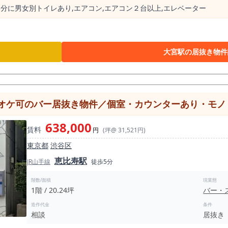
部分に男⼥別トイレあり,エアコン,エアコン２台以上,エレベーター
大宮駅の居抜き物件
オケ可のバー居抜き物件／個室・カウンターあり・モノトー
638,000
賃料
円
(坪@ 31,521円)
東京都
渋谷区
恵比寿駅
JR山手線
徒歩5分
階数/面積
現業態
1階 / 20.24坪
バー・
造作代金
条件
相談
居抜き