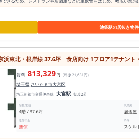
待できるため、レストランや居酒屋などの重飲食をはじめ、幅広い業態
を設計でき、理想の空間づくりを実現できます。 24時間利用可能で土
光ファイバー、エレベーター2基以上など設備も充実。 池袋エリアで大
池袋駅の居抜き物件
京浜東北・根岸線 37.6坪 食店向け 1フロア1テナント
813,329
賃料
円
(坪@ 21,631円)
埼玉県
さいたま市大宮区
大宮駅
埼玉新都市交通伊奈線
徒歩2分
階数/面積
現業態
4階 / 37.6坪
居酒屋
造作代金
条件
無償
スケル