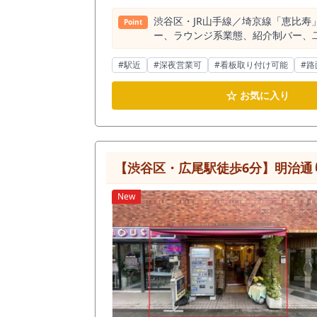
渋谷区・JR山手線／埼京線「恵比寿
Point
ー、ラウンジ系業態、紹介制バー、二次会
恵比寿駅徒歩5分の立地で、カラオ
軒目需要、紹介制・会員制の店舗利
#駅近
#深夜営業可
#看板取り付け可能
#路
開業を検討している方にとっては確認価値の高い物件です。 恵比寿のカラオケバーで勝算
す。 重要なのは、誰が、どのタイ
☆
お気に入り
会員制バー、経営者・士業・広告・
層に合わせた設計が重要になります。 成功パターンとして考えやすいのは、「一次会ではなく二軒目需要に振り切る店舗」です。 恵比寿は飲
く、食事の後にもう一軒行きたい需
ケ、居心地の良さを軸にした店舗設
み直しなどを狙いやすくなります。 また、会員制・紹介制バーとしての展開も相性を確認したい物件です。 恵比寿は、単発の通行客だけでなく、知人
【渋谷区・広尾駅徒歩6分】明治通
紹介や常連客による再来店を積み上
店」「落ち着いて歌える店」として打ち出すことで
New
ー居抜き物件です。 約20.24坪
会話を楽しむ常連利用、テーブル席
なる小箱バーではなく、客層や利用目的に応じた席の使い分け
スタッフ動線が売上に直結します。
抑えられる可能性があります。 カ
必ず確認したいポイントです。 特に恵比寿でカラオケバーを出す場合は、安さや派手さだけで集客するよりも、「誰を連れて行っても恥ずかしくない
店」「落ち着いて歌える店」「二軒
大人向けのカラオケバー、スナック、ラウ