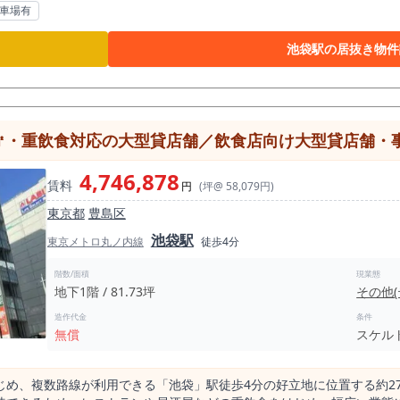
公園徒歩1分という人通りの多いロケーションで集客も期待できます。 
駐車場有
方におすすめの物件です。
池袋駅の居抜き物件
0㎡・重飲食対応の大型貸店舗／飲食店向け大型貸店舗・
4,746,878
賃料
円
(坪@ 58,079円)
東京都
豊島区
池袋駅
東京メトロ丸ノ内線
徒歩4分
階数/面積
現業態
地下1階 / 81.73坪
その他
造作代金
条件
無償
スケル
め、複数路線が利用できる「池袋」駅徒歩4分の好立地に位置する約27