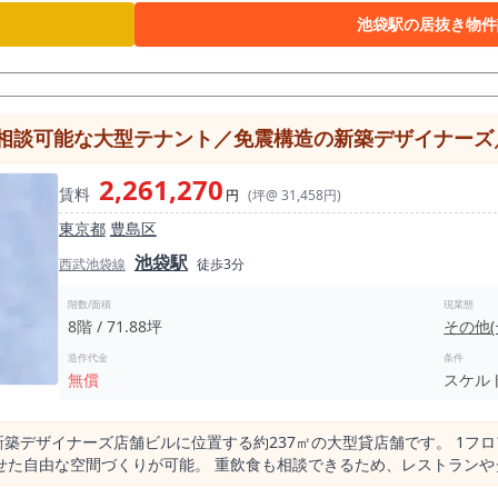
線、客層を現地で確認する価値のある物件です。 恵比寿で本気のバー
池袋駅の居抜き物件
相談可能な大型テナント／免震構造の新築デザイナーズ／
2,261,270
賃料
円
(坪@ 31,458円)
東京都
豊島区
池袋駅
西武池袋線
徒歩3分
階数/面積
現業態
8階 / 71.88坪
その他
造作代金
条件
無償
スケル
築の新築デザイナーズ店舗ビルに位置する約237㎡の大型貸店舗です。 1
せた自由な空間づくりが可能。 重飲食も相談できるため、レストラン
、防犯カメラや24時間セキュリティ、AEDを備えた安心の設備環境も