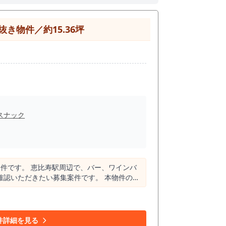
物件／約15.36坪
スナック
件です。 恵比寿駅周辺で、バー、ワインバ
だきたい募集案件です。 本物件の大
トロ日比谷線が利用できる都内有数の飲食集
ーンが生まれる街です。 その中でも、アトレ
利用者数は、JR東
駅周辺には飲食店、オフィス、商業施設、ホテ
件詳細を見る