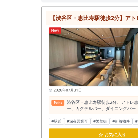
【渋谷区・恵比寿駅徒歩2分】アト
New
2026年07月31日
渋谷区・恵比寿駅徒歩2分、アトレ
Point
ー、カクテルバー、ダイニングバー、
きな魅力は、恵比寿駅徒歩2分とい
積エリアであり、平日夜のビジネス
#駅近
#深夜営業可
#繁華街
#新着物件
恵比寿向かい・駅前ロータリー至近という立
日本の1日平均乗車人員が約12.6
☆
お気に入り