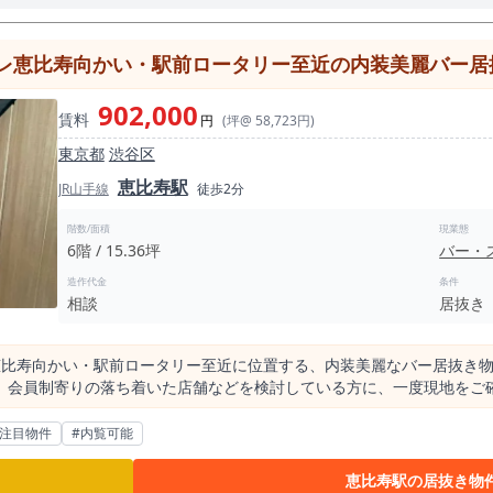
レ恵比寿向かい・駅前ロータリー至近の内装美麗バー居抜き
902,000
賃料
円
(坪@ 58,723円)
東京都
渋谷区
恵比寿駅
JR山手線
徒歩2分
階数/面積
現業態
6階 / 15.36坪
バー・
造作代金
条件
相談
居抜き
恵比寿向かい・駅前ロータリー至近に位置する、内装美麗なバー居抜き物
会員制寄りの落ち着いた店舗などを検討している方に、一度現地をご確認いた
う駅前立地です。 恵比寿は、山手線、埼京線、湘南新宿ライン、東京メ
利用、仕事帰りの飲食、デート、会食、二軒目需要など、幅広い飲食シ
#注目物件
#内覧可能
地は、恵比寿で出店を考える方にとって非常に注目度の高いポジションです。 恵比寿駅の
万人、東京メトロ日比谷線の1日平均乗降人員が約10.8万人規模です。 
恵比寿駅の居抜き物