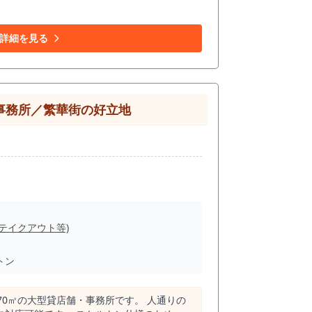
礼金・敷金・保証金なしで初期費用を抑えら
詳細を見る
事務所／繁華街の好立地
(テイクアウト等)
トン
0㎡の大型貸店舗・事務所です。 人通りの