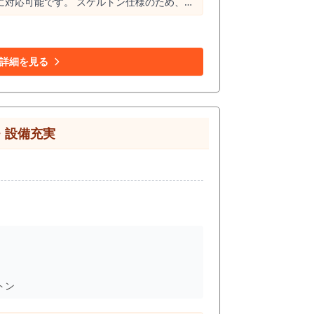
に対応可能です。 スケルトン仕様のため、店
日・祝日の営業にも対応し、営業スタイルの自
型店舗をお探しの方や、新規出店・店舗移転を
詳細を見る
・設備充実
トン