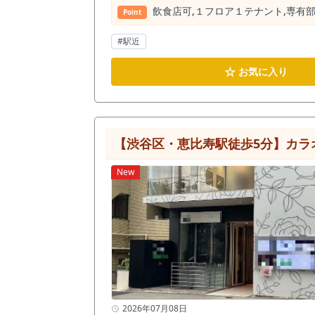
飲⾷店可,１フロア１テナント,専有
Point
#駅近
☆
お気に入り
【渋谷区・恵比寿駅徒歩5分】カラ
New
2026年07月08日