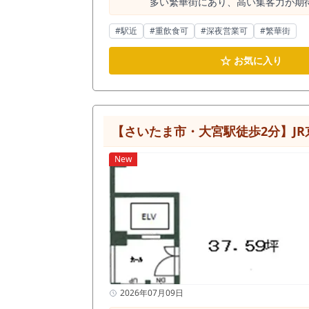
多い繁華街にあり、高い集客力が期
舗コンセプトに合わせて自由に内装
由度も高い物件です。 個別空調や
#駅近
#重飲食可
#深夜営業可
#繁華街
ご検討の方におすすめの物件です。
☆
お気に入り
【さいたま市・大宮駅徒歩2分】JR
New
2026年07月09日