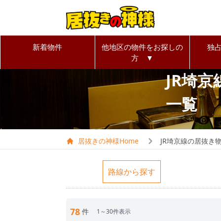
新着物件
他地区の物件をお探しの
独
方 ▼
JR埼
一覧
居抜きの神様Home
JR埼京線の居抜き
路線から探す
78
件
1～30件表示