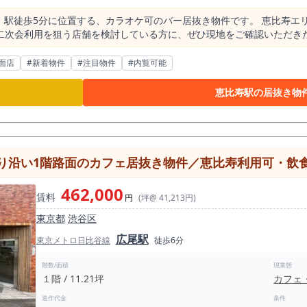
」駅徒歩5分に位置する、カラオケ可のバー居抜き物件です。 恵比寿エ
利用を狙う店舗を検討している方に、ぜひ現地をご確認いただきたい募集案件です。 
ケ利用を前提にしたバー業態を検討できる点です。 恵比寿は、飲食感度
用と相性が良いエリアです。 一方で、恵比寿徒歩圏でカラオケができ
面店
#新着物件
#注目物件
#内覧可能
を作るうえでは、単に「歌える店」にするだけでは不十分で
ミングで、どのように使う店にするかです。 例えば、会食後の二軒目利
恵比寿駅の居抜き物
IT系ビジネス層が使いやすい紹介制ラウンジ、女性同士でも入りやすい
食店が多
要が発生しやすいエリアです。 そのため、食事メニューで大きく勝負
計が検討できます。 特に、個室や落ち着いた席を活かせる場合は、少
り沿い1階路面のカフェ居抜き物件／恵比寿利用可・飲
げる業態と相性があります。 店名や看板で広く集めるよりも、「知っ
、価格競争に巻き込まれにくい営業設計を検討できます。 本物件は、モノトーン調の内装が特徴
462,000
賃料
の広さがあり、個室、カウンター、テーブル席を組み合わせた営業が検討で
円
(坪@ 41,213円)
ではグループ利用、個室ではカラオケや会食後の二次会利用など、複数
東京都
渋谷区
を考えやすい物件です。 カラオケバーにおいては、内装の雰囲気と音の出し方、席配置、
広尾駅
 本物件は既存のバー内装を活用できる場合、スケルトンから店舗を作
東京メトロ日比谷線
徒歩6分
ラオケ機器の設置位置、モニターの見え方、音響、照明、個室の使い方
階数/面積
現業態
１階 / 11.21坪
カフェ
目で使いやすい店」として設計する方が相性を確認しやすいと考えられ
ンジ、会員制バーとして見せることで、恵比寿らしい客層に訴求しやすくなります。 
造作代金
条件