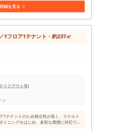
出店を考えている方は、ぜひ一度ご内見くださ
詳細を見る
1フロア1テナント・約237㎡
(テイクアウト等)
トン
フロア1テナントのため独立性が高く、スケルト
やダイニングをはじめ、多彩な業態に対応でき
魅力。 ビルのライトアップやカーテンウォー