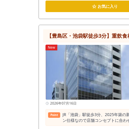
ている方にとって、立地、内装、導
☆
お気に入り
い。
【豊島区・池袋駅徒歩3分】重飲食
New
2026年07月16日
JR「池袋」駅徒歩3分、2025年
Point
ン仕様なので店舗コンセプトに合わ
ます。 免震構造・新耐震基準に加え