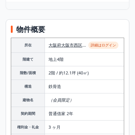
物件概要
大阪府
大阪市西区
...
所在
詳細はログイン
地上4階
階建て
2階 / 約12.1坪 (40㎡)
階数/面積
鉄⾻造
構造
（会員限定）
建物名
普通借家 2年
契約期間
3 ヶ月
権利金・礼金