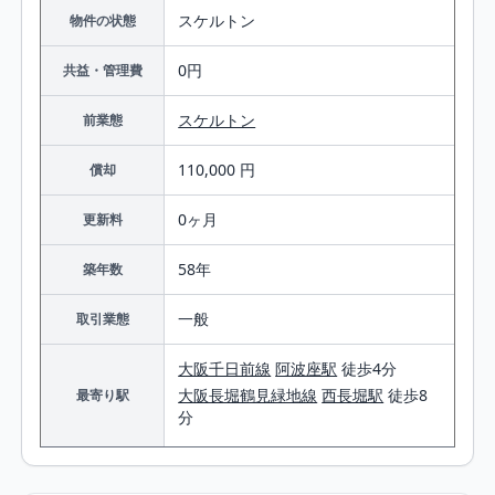
スケルトン
物件の状態
0円
共益・管理費
スケルトン
前業態
110,000 円
償却
0ヶ月
更新料
58年
築年数
一般
取引業態
大阪千日前線
阿波座駅
徒歩4分
大阪長堀鶴見緑地線
西長堀駅
徒歩8
最寄り駅
分