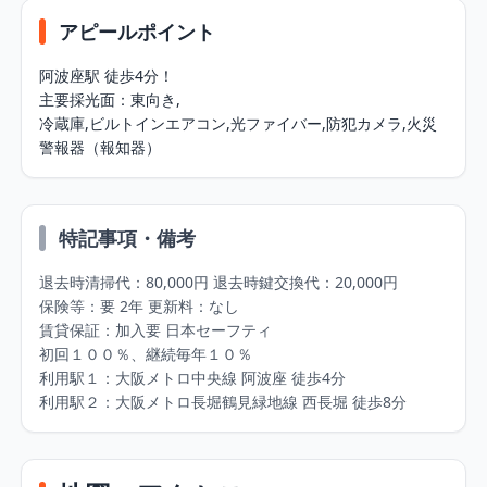
アピールポイント
阿波座駅 徒歩4分！

主要採光⾯：東向き,

冷蔵庫,ビルトインエアコン,光ファイバー,防犯カメラ,⽕災
警報器（報知器）
特記事項・備考
退去時清掃代：80,000円 退去時鍵交換代：20,000円 

保険等：要 2年 更新料：なし 

賃貸保証：加⼊要 ⽇本セーフティ

初回１００％、継続毎年１０％ 

利⽤駅１：⼤阪メトロ中央線 阿波座 徒歩4分 

利⽤駅２：⼤阪メトロ⻑堀鶴⾒緑地線 ⻄⻑堀 徒歩8分