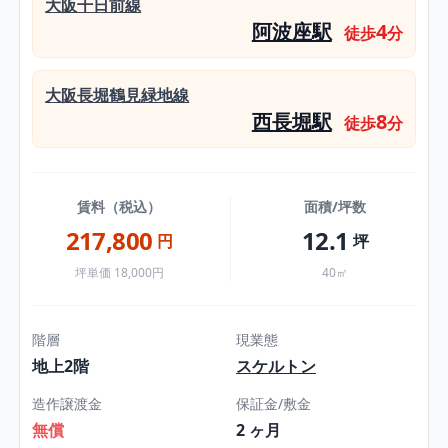
大阪千日前線
阿波座駅
4
徒歩
分
大阪長堀鶴見緑地線
西長堀駅
8
徒歩
分
賃料（税込）
面積/坪数
217,800
12.1
円
坪
坪単価 18,000円
40㎡
階層
現業態
地上2階
スケルトン
造作譲渡金
保証金/敷金
無償
2 ヶ月