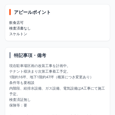
アピールポイント
飲食店可

検査済書なし

スケルトン
特記事項・備考
現在駐車場区画の改装工事を計画中。

テナント様決まり次第工事着工予定。

1階約16坪、地下1階約47坪（概算につき変更あり）

条件等も要相談

内階段、給排水設備、ガス設備、電気設備はA工事にて施工
予定。

検査済証無し

保険等：要
