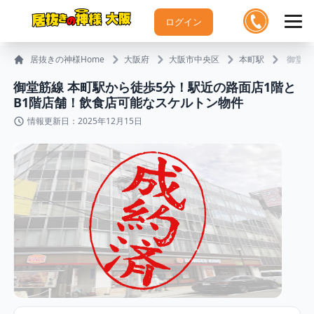
ログイン
居抜きの神様Home
大阪府
大阪市中央区
本町駅
御堂筋
御堂筋線 本町駅から徒歩5分！駅近の路面店1階と
B1階店舗！飲食店可能なスケルトン物件
情報更新日：2025年12月15日