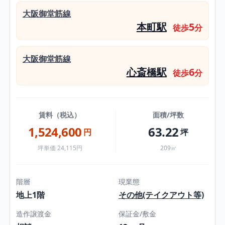
大阪御堂筋線
本町駅
5
徒歩
分
大阪御堂筋線
心斎橋駅
6
徒歩
分
賃料（税込）
面積/坪数
1,524,600
63.22
円
坪
坪単価 24,115円
209㎡
階層
現業態
地上1階
その他(テイクアウト等)
造作譲渡金
保証金/敷金