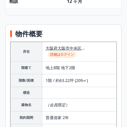
相談
12 ヶ月
物件概要
大阪府
大阪市中央区
...
所在
詳細はログイン
地上8階 地下2階
階建て
1階 / 約63.22坪 (209㎡)
階数/面積
構造
（会員限定）
建物名
普通借家 2年
契約期間