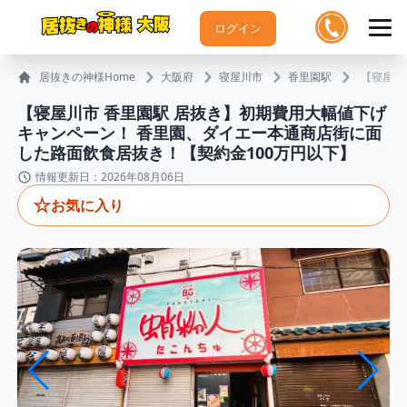
ログイン
居抜きの神様Home
大阪府
寝屋川市
香里園駅
【寝屋川
【寝屋川市 香里園駅 居抜き】初期費用大幅値下げ
キャンペーン！ 香里園、ダイエー本通商店街に面
した路面飲食居抜き！【契約金100万円以下】
情報更新日：2026年08月06日
☆
お気に入り