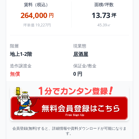
賃料（税込）
面積/坪数
264,000
13.73
円
坪
坪単価 19,227円
45.39㎡
階層
現業態
地上1-2階
居酒屋
造作譲渡金
保証金/敷金
無償
0 円
会員登録(無料)すると、詳細情報や資料ダウンロードが可能になりま
す。