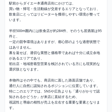
駅前からダイエー本通商店街にかけては、

買い物・帰宅・生活動線が交差するエリアとなっており、

飲食店にとってはリピーターを獲得しやすい環境が整って
います。

半径500m圏内には飲食店が約284件、そのうち居酒屋は95
件と、

一定の競争環境はありますが、都心部のような過密状態で
はありません。

裏を返せば、適切な業態と価格帯であれば十分に成立余地
があるエリアであり、

初出店・地域密着型営業を検討されている方にも現実的な
選択肢となります。

本物件はその中でも、商店街に面した路面店舗であり、

通行人に自然に認知されるポジションに位置しています。

特にこのエリアでは、SNSや広告よりも「通りがかりで認
知されるかどうか」が来店に直結するため、

視認性と導線の相性が売上を左右する重要な要素となりま
す。
