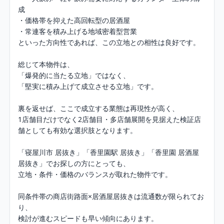
成

・価格帯を抑えた高回転型の居酒屋

・常連客を積み上げる地域密着型営業

といった方向性であれば、この立地との相性は良好です。

総じて本物件は、

「爆発的に当たる立地」ではなく、

「堅実に積み上げて成立させる立地」です。

裏を返せば、ここで成立する業態は再現性が高く、

1店舗目だけでなく2店舗目・多店舗展開を見据えた検証店
舗としても有効な選択肢となります。

「寝屋川市 居抜き」「香里園駅 居抜き」「香里園 居酒屋 
居抜き」でお探しの方にとっても、

立地・条件・価格のバランスが取れた物件です。

同条件帯の商店街路面×居酒屋居抜きは流通数が限られてお
り、

検討が進むスピードも早い傾向にあります。
