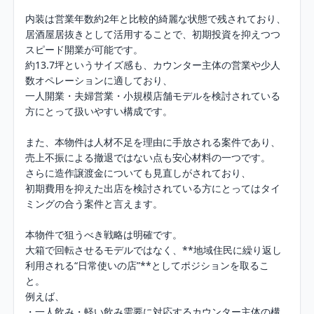
内装は営業年数約2年と比較的綺麗な状態で残されており、

居酒屋居抜きとして活用することで、初期投資を抑えつつ
スピード開業が可能です。

約13.7坪というサイズ感も、カウンター主体の営業や少人
数オペレーションに適しており、

一人開業・夫婦営業・小規模店舗モデルを検討されている
方にとって扱いやすい構成です。

また、本物件は人材不足を理由に手放される案件であり、

売上不振による撤退ではない点も安心材料の一つです。

さらに造作譲渡金についても見直しがされており、

初期費用を抑えた出店を検討されている方にとってはタイ
ミングの合う案件と言えます。

本物件で狙うべき戦略は明確です。

大箱で回転させるモデルではなく、**地域住民に繰り返し
利用される“日常使いの店”**としてポジションを取るこ
と。

例えば、

・一人飲み・軽い飲み需要に対応するカウンター主体の構