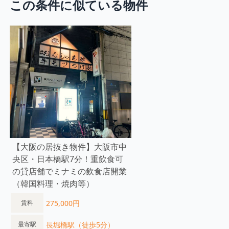
この条件に似ている物件
【大阪の居抜き物件】大阪市中
央区・日本橋駅7分！重飲食可
の貸店舗でミナミの飲食店開業
（韓国料理・焼肉等）
275,000円
賃料
長堀橋駅（徒歩5分）
最寄駅