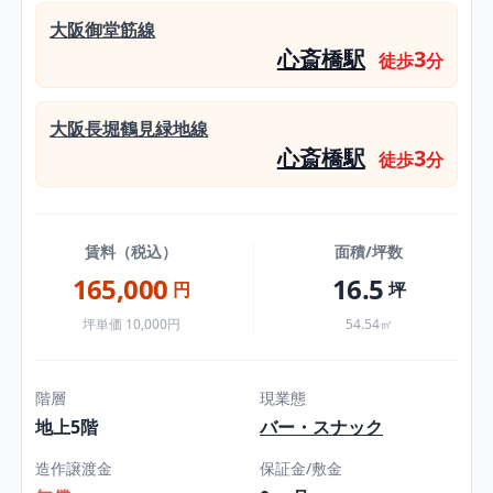
大阪御堂筋線
心斎橋駅
3
徒歩
分
大阪長堀鶴見緑地線
心斎橋駅
3
徒歩
分
賃料（税込）
面積/坪数
165,000
16.5
円
坪
坪単価 10,000円
54.54㎡
階層
現業態
地上5階
バー・スナック
造作譲渡金
保証金/敷金