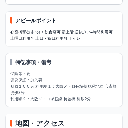
アピールポイント
心斎橋駅徒歩3分！飲⾷店可,最上階,居抜き,24時間利⽤可,
⼟曜⽇利⽤可,⼟⽇・祝⽇利⽤可,トイレ
特記事項・備考
保険等：要 

賃貸保証：加⼊要 

初回１００％ 利⽤駅１：⼤阪メトロ⻑堀鶴⾒緑地線 ⼼斎橋 
徒歩3分 

利⽤駅２：⼤阪メトロ堺筋線 ⻑堀橋 徒歩2分
地図・アクセス