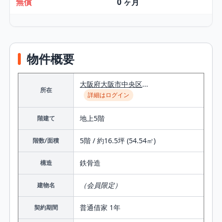
無償
0 ヶ月
物件概要
大阪府
大阪市中央区
...
所在
詳細はログイン
地上5階
階建て
5階 / 約16.5坪 (54.54㎡)
階数/面積
鉄⾻造
構造
（会員限定）
建物名
普通借家 1年
契約期間