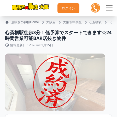
ログイン
居抜きの神様Home
大阪府
大阪市中央区
心斎橋駅
心斎
心斎橋駅徒歩3分！低予算でスタートできます☆24
時間営業可能BAR居抜き物件
情報更新日：2026年01月15日