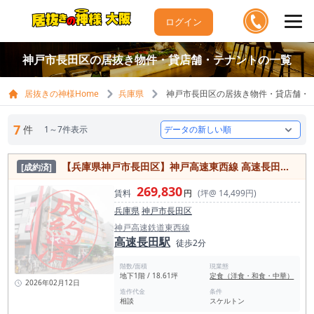
ログイン
神戸市長田区の居抜き物件・貸店舗・テナントの一覧
居抜きの神様Home
兵庫県
神戸市長田区の居抜き物件・貸店舗・
7
件
1～7件表示
【兵庫県神戸市長田区】神戸高速東西線 高速長田駅から徒歩2分／前職種洋食屋／スケルトン／シャッター雨戸／約18.61坪
[成約済]
269,830
賃料
円
(坪@ 14,499円)
兵庫県
神戸市長田区
神戸高速鉄道東西線
高速長田駅
徒歩2分
階数/面積
現業態
地下1階 / 18.61坪
定食（洋食・和食・中華）
2026年02月12日
造作代金
条件
相談
スケルトン