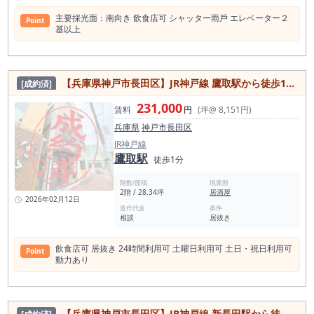
主要採光⾯：南向き 飲⾷店可 シャッター⾬⼾ エレベーター２
Point
基以上
【兵庫県神戸市長田区】JR神戸線 鷹取駅から徒歩1分／居酒屋居抜き／24時間利用可／動力あり／約28.34坪
[成約済]
231,000
賃料
円
(坪@ 8,151円)
兵庫県
神戸市長田区
JR神戸線
鷹取駅
徒歩1分
階数/面積
現業態
2階 / 28.34坪
居酒屋
2026年02月12日
造作代金
条件
相談
居抜き
飲⾷店可 居抜き 24時間利⽤可 ⼟曜⽇利⽤可 ⼟⽇・祝⽇利⽤可
Point
動⼒あり
【兵庫県神戸市長田区】JR神戸線 新長田駅から徒歩3分／軽飲食相談可／ビル内にも面した立地／美容室居抜き／約12.44坪