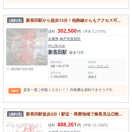
新長田駅から徒歩12分！他路線からもアクセス可能なフィリピンパブ居抜き物件
[成約済]
302,500
賃料
円
(坪@ 3,215円)
兵庫県
神戸市長田区
JR山陽本線
新長田駅
徒歩12分
階数/面積
現業態
2階 / 94.07坪
バー・スナック
2025年12月10日
造作代金
条件
1,100,000円
居抜き
是非一度ご内覧ください！！ 内装費を節約できそうです。
Point
新長田駅徒歩2分！駅近・商業地域で集客見込◎飲食店物件
[成約済]
888,261
賃料
円
(坪@ 12,134円)