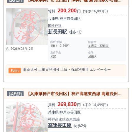
[成約済]
200,200
賃料
円
(坪@ 16,093円)
兵庫県
神戸市長田区
JR神戸線
新長田駅
徒歩3分
階数/面積
現業態
1階 / 12.44坪
美容室・理容室
2026年02月12日
造作代金
条件
相談
居抜き
飲⾷店可 ⼟曜⽇利⽤可 ⼟⽇・祝⽇利⽤可 エレベーター
Point
【兵庫県神戸市長田区】神戸高速東西線 高速長田駅から徒歩2分／飲食店可／シャッター雨戸／エレベーター２基以上／約18.61坪
[成約済]
269,830
賃料
円
(坪@ 14,499円)
兵庫県
神戸市長田区
神戸高速鉄道東西線
高速長田駅
徒歩2分