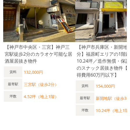
【神戸市中央区・三宮】神戸三
【神戸市兵庫区・新開地
宮駅徒歩2分のカラオケ可能な居
分】福原町エリアの1階
酒屋居抜き物件
10.24坪／造作無償・保
のスナック居抜き物件【
132,000円
賃料
得費用60万円以下】
三宮駅（徒歩2分）
最寄駅
154,000円
賃料
4.52坪（地上1階）
坪数
新開地駅（徒歩3
最寄駅
10.24坪（地上1階
坪数