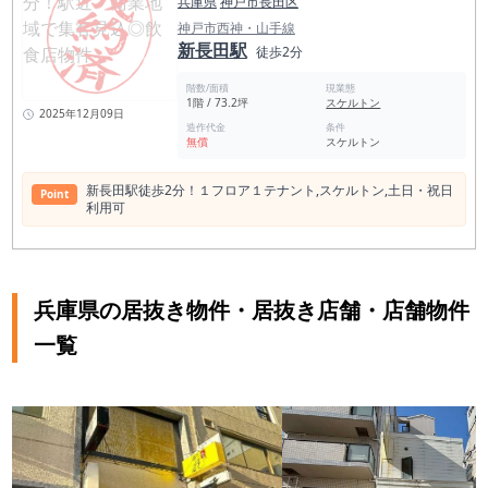
兵庫県
神戸市長田区
神戸市西神・山手線
新長田駅
徒歩2分
階数/面積
現業態
1階 / 73.2坪
スケルトン
2025年12月09日
造作代金
条件
無償
スケルトン
新長田駅徒歩2分！１フロア１テナント,スケルトン,⼟⽇・祝⽇
Point
利⽤可
兵庫県の居抜き物件・居抜き店舗・店舗物件
一覧