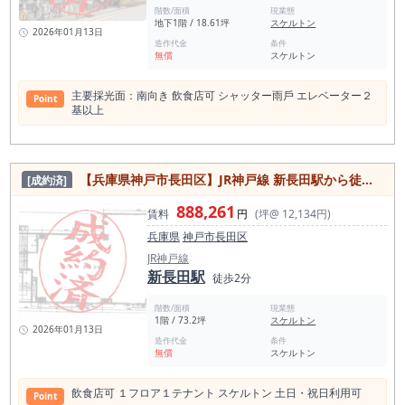
階数/面積
現業態
地下1階 / 18.61坪
スケルトン
2026年01月13日
造作代金
条件
無償
スケルトン
主要採光⾯：南向き 飲⾷店可 シャッター⾬⼾ エレベーター２
Point
基以上
【兵庫県神戸市長田区】JR神戸線 新長田駅から徒歩2分／飲食店可／1フロア1テナント／スケルトン／約73.2坪
[成約済]
888,261
賃料
円
(坪@ 12,134円)
兵庫県
神戸市長田区
JR神戸線
新長田駅
徒歩2分
階数/面積
現業態
1階 / 73.2坪
スケルトン
2026年01月13日
造作代金
条件
無償
スケルトン
飲⾷店可 １フロア１テナント スケルトン ⼟⽇・祝⽇利⽤可
Point