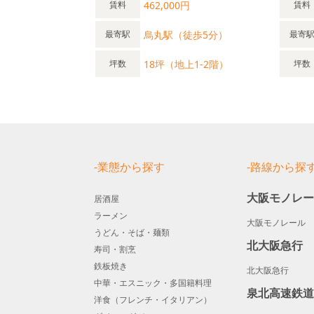
462,000円
賃料
賃料
烏丸駅（徒歩5分）
最寄駅
最寄
18坪（地上1-2階）
坪数
坪数
-業態から探す
-路線から探
大阪モノレ
居酒屋
ラーメン
大阪モノレール
うどん・そば・麺類
北大阪急行
寿司・割烹
鉄板焼き
北大阪急行
中華・エスニック・多国籍料理
泉北高速鉄
洋食（フレンチ・イタリアン）