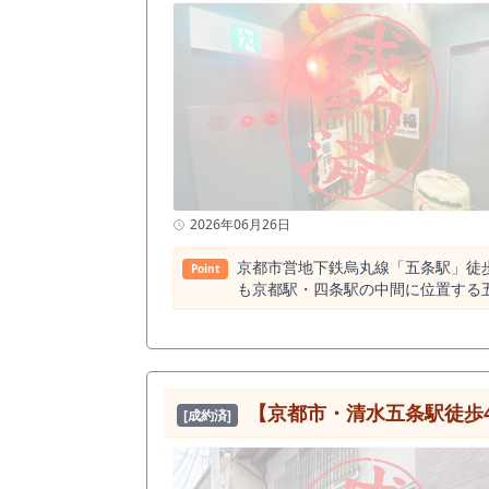
2026年06月26日
京都市営地下鉄烏丸線「五条駅」徒歩2分。 
Point
も京都駅・四条駅の中間に位置する
セスしやすく、通勤、観光、ビジネス、近隣住民の飲食需要を取
も利用者数が多い駅の一つであり、
ョンのため、京都市内で飲食店を出店したい方にとって検討価値
す。 京都駅は1日約623,000人
アの間にある立地です。 派手な繁
【京都市・清水五条駅徒歩4
[成約済]
いえます。 周辺500m圏内には飲食店が219店あり、そのうち居酒屋は150店というデータがあります。 これは、五条駅周辺に居酒屋需要、夜の飲食需
要が存在していることを示すポイント
件は地下1階区画ですが、大通り沿
か、看板や外観で入店導線を作れる