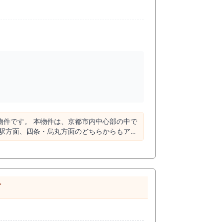
内中心部の中で
都駅方面、四条・烏丸方面のどちらからもアク
駅からも近く、四条駅方面にも出やすいポジシ
る五条エリアは、その2つの大きな商業・交通エリ
、ホテル宿泊者、地元客を狙いやすいエリアと
可
込めるマーケットでもあります。 本物
なるのは、通行人に入口を認識してもらえる
インや看板、提灯、メニュー掲出などで視認性