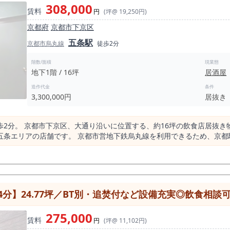
308,000
賃料
円
(坪@ 19,250円)
京都府
京都市下京区
五条駅
京都市烏丸線
徒歩2分
階数/面積
現業態
地下1階 / 16坪
居酒屋
造作代金
条件
3,300,000円
居抜き
京都市下京区、大通り沿いに位置する、約16坪の飲食店居抜き物件です。 本物件は、京都市
五条エリアの店舗です。 京都市営地下鉄烏丸線を利用できるため、京
り込みやすい立地です。 五条駅の1日平均乗降人員は約18,900人。京都府内の駅として
周辺にはオフィス、ホテル、住宅、観光動線が混在しています。 京都
のあるエリアです。 また、近隣には京都駅、四条駅という大きな人流を持つ駅がありま
、四条駅は1日約103,000人規模の乗降がある主要駅であり、本物件のあ
華街のど真ん中ではありませんが、落ち着いた飲食需要、ビジネス利用
分】24.77坪／BT別・追焚付など設備充実◎飲食相談
です。 競合がある一方で、飲食目的の来街者や近隣勤務者、地元利用が見
275,000
いに面した立地で、入口まわりの視認性があります。 地下店舗で重要に
賃料
円
(坪@ 11,102円)
かという点です。 本物件は、大通り沿いという立地を活かし、店頭サ