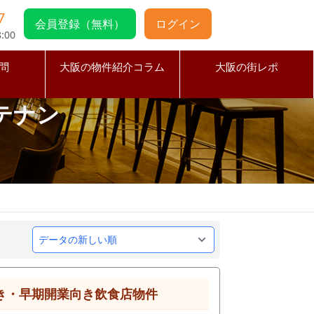
7
会員登録（無料）
ログイン
:00
問
大阪の物件紹介コラム
大阪の街レポ
テナン
き・早期開業向き飲食店物件