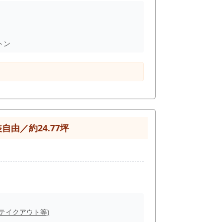
トン
由／約24.77坪
(テイクアウト等)