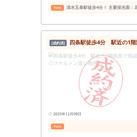
清水五条駅徒歩4分！ 主要採光⾯：北
Point
四条駅徒歩4分 駅近の1
[成約済]
2025年12月09日
Point