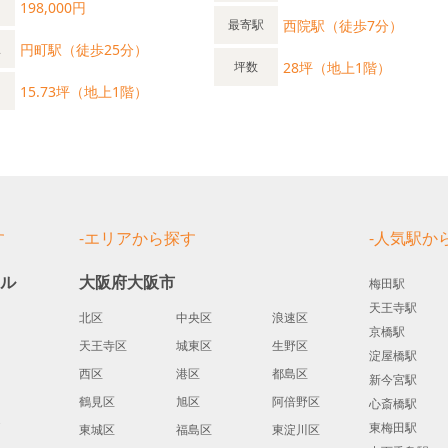
198,000円
西院駅（徒歩7分）
最寄駅
円町駅（徒歩25分）
駅
28坪（地上1階）
坪数
15.73坪（地上1階）
す
-エリアから探す
-人気駅か
ール
大阪府大阪市
梅田駅
天王寺駅
北区
中央区
浪速区
京橋駅
天王寺区
城東区
生野区
淀屋橋駅
西区
港区
都島区
新今宮駅
鶴見区
旭区
阿倍野区
心斎橋駅
道
東梅田駅
東城区
福島区
東淀川区