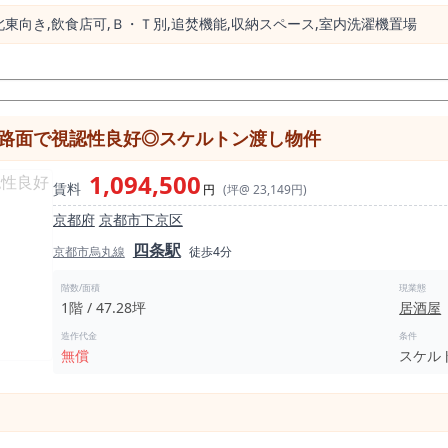
東向き,飲⾷店可,Ｂ・Ｔ別,追焚機能,収納スペース,室内洗濯機置場
階路面で視認性良好◎スケルトン渡し物件
1,094,500
賃料
円
(坪@ 23,149円)
京都府
京都市下京区
四条駅
京都市烏丸線
徒歩4分
階数/面積
現業態
1階 / 47.28坪
居酒屋
造作代金
条件
無償
スケル