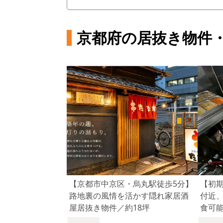
京都府の居抜き物件
【京都市中京区・烏丸駅徒歩5分】
【初期
路地裏の風情を活かす隠れ家居酒
付近
屋居抜き物件／約18坪
食可