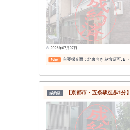
を高めやすいポジションです。 前業態は居酒屋。 内装は居酒屋仕様の居抜きとなっており、客席、厨房、店内造作を活かした出店を検討しやすい物件
です。 テーブル席を中心とした飲
など、幅広い業態で検討できます。 物件面積は約16坪。 大きすぎず、小さすぎない扱いやすいサイズ感です。 個人開業や少人数運営でも検討しやす
く、客席数と固定費のバランスを取
分に魅力があります。 賃料は税込308,000円。 京都市下京区、五条駅徒歩2分、大通り沿い、飲食店居抜きという条件を考えると、京都市内中心部で飲
食店を探している方にとって検討し
ケルトンから内装を作る場合と比べ、 開業準備期間や初期投資
作を活かせる場合、京都市内で一か
2026年07月07日
事に大きな費用がかかるため、居抜き物件であることは重要な検討材料
海鮮居酒屋、創作料理店、小料理店
主要採光⾯：北東向き,飲⾷店可,Ｂ・
Point
光・宿泊需要と、四条烏丸方面のビジネ
京区という住所自体もSEO上の強み
「京都 居酒屋居抜き」といった検索をする出店希
う駅近物件ではありません。 京都駅
都市内で飲食店を開業したい方、下
【京都市・五条駅徒歩1分】
だきたい物件です。 京都市下京区。 五条駅徒歩2分。 大通り沿いの飲食店居抜き。 約16坪の扱いやすい店舗サイズ。 前業態は居酒屋。 京都駅・四条駅
[成約済]
方面の集客も意識しやすい立地。 京都市内、特に下京区・五条駅周辺で飲食店居抜き物件を探している方は、ぜひ早めにお問い合わせください。 条件
面、造作内容、内見可能日時につい