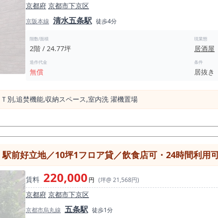
京都府
京都市下京区
食店らしいレイアウトで、居酒屋、和食店、焼鳥店、串焼き、海鮮居酒
清水五条駅
京阪本線
徒歩4分
りやすい広さです。 京都市下京区、五条駅徒歩2分という駅近立地で、
階数/面積
現業態
2階 / 24.77坪
居酒屋
やすい条件です。 別途管理費や造作譲渡金などの条件確認は必要です
造作代金
条件
を抑えやすい点が魅力です。 造作譲渡金は3,300,000円。 既存の内装や厨房設備、店内造
無償
居抜き
ら店舗を作るよりも、初期費用を組み立てやすくなります。 特に飲食
です。 本物件に向いている業態としては、居酒屋、和食店、焼鳥店、串焼き店、
、日本酒バー、バル、定食店、観光客向けの京都らしい飲食店などが考
Ｔ別,追焚機能,収納スペース,室内洗 濯機置場
ス需要の両方を意識しやすいため、ランチ・ディナーの二毛作営業も検討しやす
があります。 京都市内で「京都 居抜き」「京都市 居抜き物件」「京都
望者に対して、立地と業態の両面で訴求しやすい物件です。 この物件は、単に「五条駅徒歩2分」
と四条駅の中間エリア、大通り沿い、視認性のある地下1階、約16坪の
京区で居抜き物件を探している方、五条駅周辺で居酒屋・和食・バル系
駅前好立地／10坪1フロア貸／飲食店可・24時間利用
ては、個別に確認をおすすめします。
220,000
賃料
円
(坪@ 21,568円)
京都府
京都市下京区
五条駅
京都市烏丸線
徒歩1分