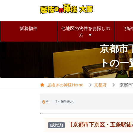
新着物件
他地区の物件をお探しの
独
方 ▼
京都市
トの一
居抜きの神様Home
京都府
京都市
6
件
1～6件表示
【京都市下京区・五条駅徒
[成約済]