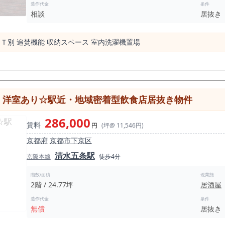
造作代金
条件
相談
居抜き
Ｔ別 追焚機能 収納スペース 室内洗濯機置場
・洋室あり☆駅近・地域密着型飲食店居抜き物件
286,000
賃料
円
(坪@ 11,546円)
京都府
京都市下京区
清水五条駅
京阪本線
徒歩4分
階数/面積
現業態
2階 / 24.77坪
居酒屋
造作代金
条件
無償
居抜き