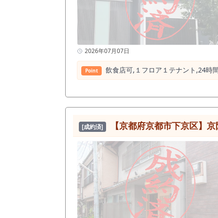
2026年07月07日
飲⾷店可,１フロア１テナント,24時
Point
【京都府京都市下京区】京阪
[成約済]