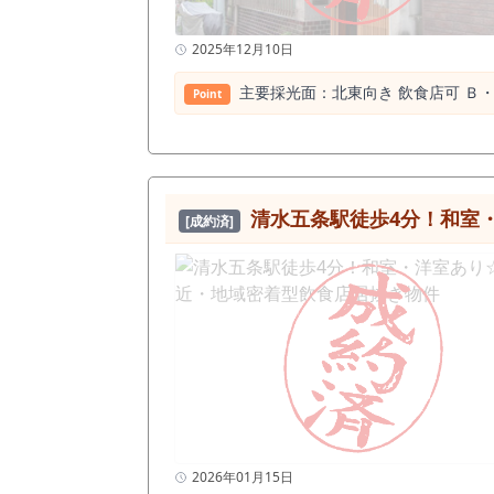
2025年12月10日
主要採光⾯：北東向き 飲⾷店可 Ｂ・
Point
清水五条駅徒歩4分！和室
[成約済]
2026年01月15日