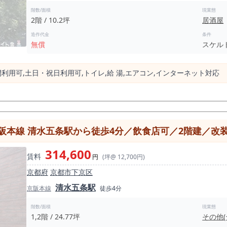
階数/面積
現業態
2階 / 10.2坪
居酒屋
造作代金
条件
無償
スケル
間利⽤可,⼟⽇・祝⽇利⽤可,トイレ,給 湯,エアコン,インターネット対応
本線 清水五条駅から徒歩4分／飲食店可／2階建／改装自
314,600
賃料
円
(坪@ 12,700円)
京都府
京都市下京区
清水五条駅
京阪本線
徒歩4分
階数/面積
現業態
1,2階 / 24.77坪
その他