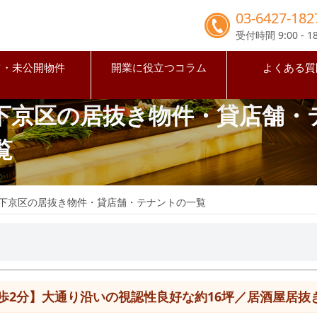
03-6427-182
受付時間 9:00 - 18
占・未公開物件
開業に役立つコラム
よくある質
下京区の居抜き物件・貸店舗・
覧
下京区の居抜き物件・貸店舗・テナントの一覧
歩2分】大通り沿いの視認性良好な約16坪／居酒屋居抜