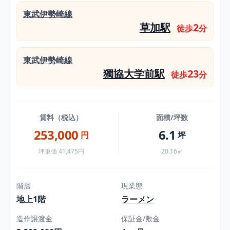
東武伊勢崎線
草加駅
2
徒歩
分
東武伊勢崎線
獨協大学前駅
23
徒歩
分
賃料（税込）
面積/坪数
253,000
6.1
円
坪
坪単価 41,475円
20.16㎡
階層
現業態
地上1階
ラーメン
造作譲渡金
保証金/敷金