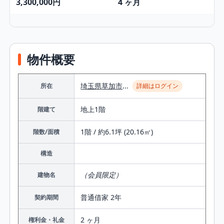
3,300,000円
4 ヶ月
物件概要
埼玉県
草加市
...
所在
詳細はログイン
地上1階
階建て
1階 / 約6.1坪 (20.16㎡)
階数/面積
構造
（会員限定）
建物名
普通借家 2年
契約期間
2 ヶ月
権利金・礼金