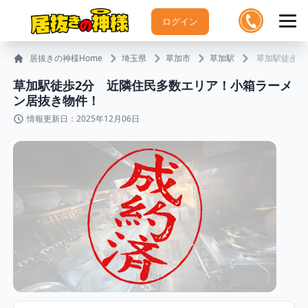
ログイン
居抜きの神様Home
埼玉県
草加市
草加駅
草加駅徒歩2
草加駅徒歩2分 近隣住民多数エリア！小箱ラーメ
ン居抜き物件！
情報更新日：2025年12月06日