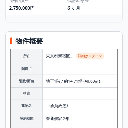
造作譲渡金
保証金/敷金
2,750,000円
6 ヶ月
物件概要
東京都
新宿区
...
所在
詳細はログイン
階建て
地下1階 / 約14.71坪 (48.63㎡)
階数/面積
構造
（会員限定）
建物名
普通借家 2年
契約期間