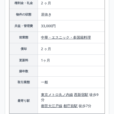
2 ヶ月
権利金・礼金
居抜き
物件の状態
33,000円
共益・管理費
中華・エスニック・多国籍料理
前業態
2 ヶ月
償却
1ヶ月
更新料
築年数
一般
取引業態
東京メトロ丸ノ内線
西新宿駅
徒歩9
分
最寄り駅
都営大江戸線
都庁前駅
徒歩7分