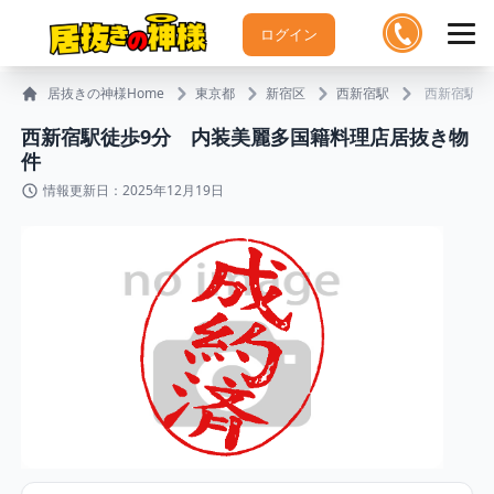
ログイン
居抜きの神様Home
東京都
新宿区
西新宿駅
西新宿駅徒
西新宿駅徒歩9分 内装美麗多国籍料理店居抜き物
件
情報更新日：2025年12月19日