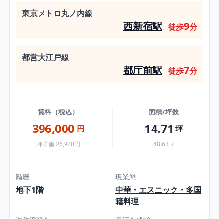
東京メトロ丸ノ内線
西新宿駅
9
徒歩
分
都営大江戸線
都庁前駅
7
徒歩
分
賃料（税込）
面積/坪数
396,000
14.71
円
坪
坪単価 26,920円
48.63㎡
階層
現業態
地下1階
中華・エスニック・多国
籍料理