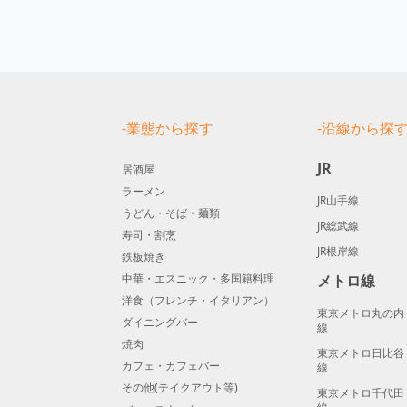
-業態から探す
-沿線から探
JR
居酒屋
ラーメン
JR山手線
うどん・そば・麺類
JR総武線
寿司・割烹
JR根岸線
鉄板焼き
中華・エスニック・多国籍料理
メトロ線
洋食（フレンチ・イタリアン）
東京メトロ丸の内
ダイニングバー
線
焼肉
東京メトロ日比谷
カフェ・カフェバー
線
その他(テイクアウト等)
東京メトロ千代田