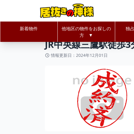
新着物件
他地区の物件をお探しの
独
居抜きの神様Home
東京都
三鷹
方 ▼
JR中央線三鷹駅徒歩
情報更新日：2024年12月01日