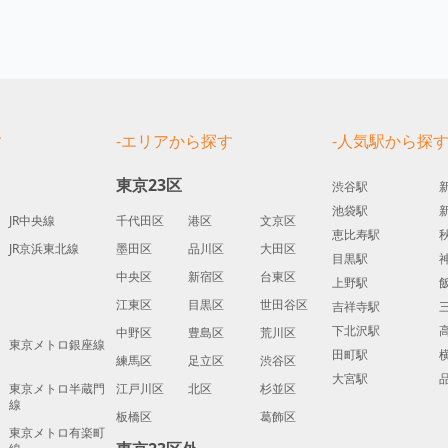
す
-エリアから探す
-人気駅から探
東京23区
渋谷駅
池袋駅
JR中央線
千代田区
港区
文京区
恵比寿駅
JR京浜東北線
墨田区
品川区
大田区
目黒駅
中央区
新宿区
台東区
上野駅
江東区
目黒区
世田谷区
吉祥寺駅
下北沢駅
中野区
豊島区
荒川区
東京メトロ銀座線
田町駅
練馬区
足立区
渋谷区
大宮駅
東京メトロ半蔵門
江戸川区
北区
杉並区
線
板橋区
葛飾区
東京メトロ有楽町