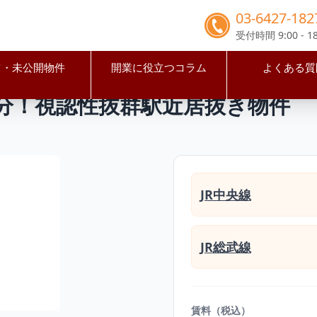
03-6427-182
受付時間 9:00 - 18
占・未公開物件
開業に役立つコラム
よくある質
市
三鷹駅
JR中央線三鷹駅徒歩3分！視認性抜群駅近居抜き物
3分！視認性抜群駅近居抜き物件
JR中央線
JR総武線
賃料（税込）