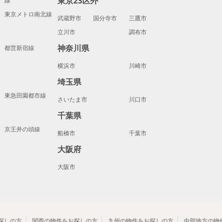
東京23区外
線
東京メトロ南北線
武蔵野市
国分寺市
三鷹市
立川市
調布市
神奈川県
都営新宿線
横浜市
川崎市
埼玉県
東急田園都市線
さいたま市
川口市
千葉県
京王井の頭線
船橋市
千葉市
大阪府
大阪市
探しの方
関西の物件をお探しの方
九州の物件をお探しの方
中部地方の物