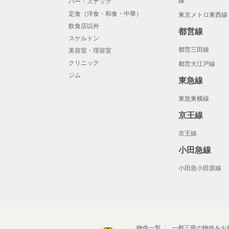
線
バー・スナック
定食（洋食・和食・中華）
東京メトロ東西線
飲食店以外
都営線
スケルトン
都営三田線
美容室・理容室
クリニック
都営大江戸線
ジム
東急線
東急東横線
京王線
京王線
小田急線
小田急小田原線
物件一覧
一都三県の物件をお