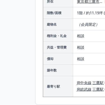
東京都
三鷹市
...
所在
1階 / 約11.19坪 
階数/面積
（会員限定）
建物名
相談
権利金・礼金
相談
共益・管理費
相談
償却
築年数
JR中央線
三鷹駅
最寄り駅
JR総武線
三鷹駅