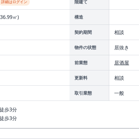
階建て
詳細はログイン
(36.99㎡)
構造
相談
契約期間
居抜き
物件の状態
居酒屋
前業態
相談
更新料
一般
取引業態
徒歩3分
徒歩3分