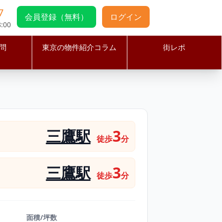
7
会員登録（無料）
ログイン
:00
問
東京の物件紹介コラム
街レポ
件
三鷹駅
3
徒歩
分
三鷹駅
3
徒歩
分
面積/坪数