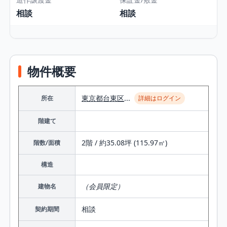
相談
相談
物件概要
東京都
台東区
...
所在
詳細はログイン
階建て
2階 / 約35.08坪 (115.97㎡)
階数/面積
構造
（会員限定）
建物名
相談
契約期間