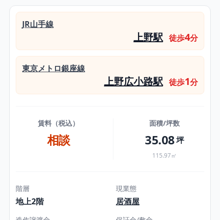
JR山手線
上野駅
4
徒歩
分
東京メトロ銀座線
上野広小路駅
1
徒歩
分
賃料（税込）
面積/坪数
相談
35.08
坪
115.97㎡
階層
現業態
地上2階
居酒屋
造作譲渡金
保証金/敷金