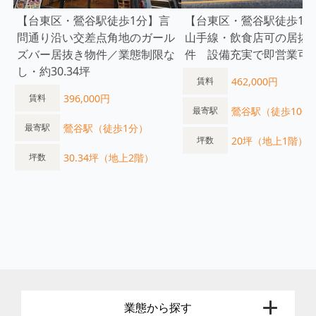
【台東区・鶯谷駅徒歩1分】言
【台東区・鶯谷駅徒歩10分
問通り沿い交差点角地のガール
山手線・飲食店可の居抜
ズバー居抜き物件／業態制限な
件 設備充実で即営業可
し・約30.34坪
462,000円
賃料
396,000円
賃料
鶯谷駅（徒歩10分
最寄駅
鶯谷駅（徒歩1分）
最寄駅
20坪（地上1階）
坪数
30.34坪（地上2階）
坪数
業態から探す