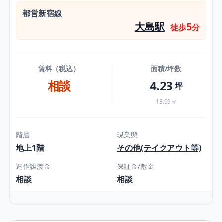
都営新宿線
大島駅
5
徒歩
分
賃料（税込）
面積/坪数
相談
4.23
坪
13.99㎡
階層
現業態
地上1階
その他(テイクアウト等)
造作譲渡金
保証金/敷金
相談
相談