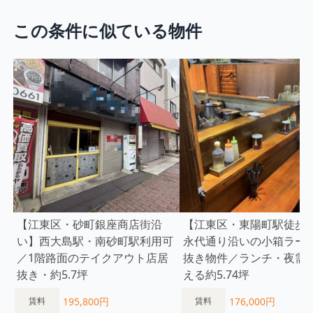
この条件に似ている物件
【江東区・砂町銀座商店街沿
【江東区・東陽町駅徒歩5
い】西大島駅・南砂町駅利用可
永代通り沿いの小箱ラー
／1階路面のテイクアウト店居
抜き物件／ランチ・夜需
抜き・約5.7坪
える約5.74坪
195,800円
176,000円
賃料
賃料