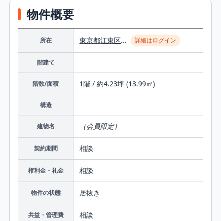
物件概要
東京都
江東区
...
所在
詳細はログイン
階建て
1階 / 約4.23坪 (13.99㎡)
階数/面積
構造
（会員限定）
建物名
相談
契約期間
相談
権利金・礼金
居抜き
物件の状態
相談
共益・管理費