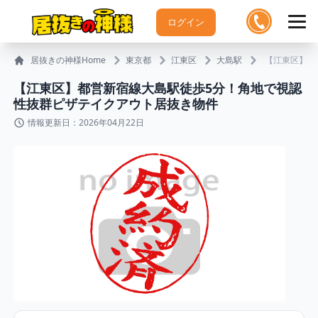
ログイン
居抜きの神様Home
東京都
江東区
大島駅
【江東区】都
【江東区】都営新宿線大島駅徒歩5分！角地で視認
性抜群ピザテイクアウト居抜き物件
情報更新日：2026年04月22日