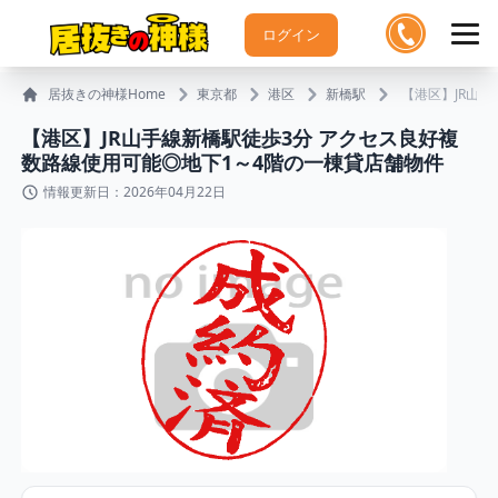
ログイン
居抜きの神様Home
東京都
港区
新橋駅
【港区】JR山
【港区】JR山手線新橋駅徒歩3分 アクセス良好複
数路線使用可能◎地下1～4階の一棟貸店舗物件
情報更新日：2026年04月22日