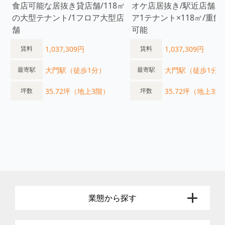
食店可能な居抜き貸店舗/118㎡
オケ店居抜き/駅近店舗/1
の大型テナント/1フロア大型店
ア1テナント×118㎡/重
舗
可能
1,037,309円
1,037,309円
賃料
賃料
大門駅（徒歩1分）
大門駅（徒歩1分）
最寄駅
最寄駅
35.72坪（地上3階）
35.72坪（地上3階
坪数
坪数
業態から探す