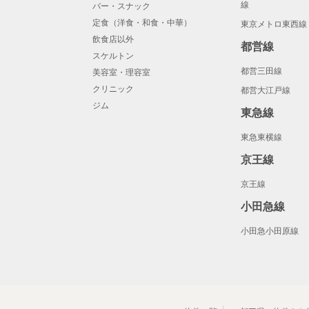
線
バー・スナック
定食（洋食・和食・中華）
東京メトロ東西線
飲食店以外
都営線
スケルトン
都営三田線
美容室・理容室
クリニック
都営大江戸線
ジム
東急線
東急東横線
京王線
京王線
小田急線
小田急小田原線