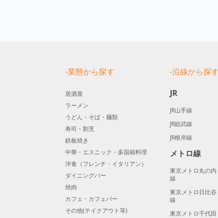
-業態から探す
-沿線から探
JR
居酒屋
ラーメン
JR山手線
うどん・そば・麺類
JR総武線
寿司・割烹
JR根岸線
鉄板焼き
中華・エスニック・多国籍料理
メトロ線
洋食（フレンチ・イタリアン）
東京メトロ丸の内
ダイニングバー
線
焼肉
東京メトロ日比谷
カフェ・カフェバー
線
その他(テイクアウト等)
東京メトロ千代田