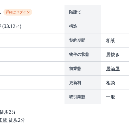
..
階建て
詳細はログイン
 (33.12㎡)
構造
相談
契約期間
居抜き
物件の状態
居酒屋
前業態
相談
更新料
一般
取引業態
徒歩2分
田駅
徒歩2分