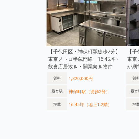
【千代田区・神保町駅徒歩2分】
【千
東京メトロ半蔵門線 16.45坪・
東京
飲食店居抜き・開業向き物件
が期
1,320,000円
賃料
賃
神保町駅（徒歩2分）
最寄駅
最寄
16.45坪（地上1.2階）
坪数
坪