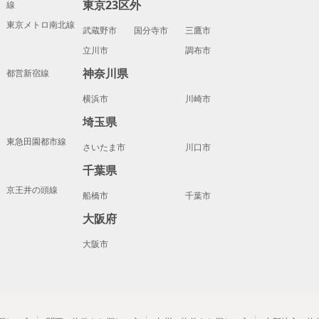
東京23区外
線
東京メトロ南北線
武蔵野市
国分寺市
三鷹市
立川市
調布市
神奈川県
都営新宿線
横浜市
川崎市
埼玉県
東急田園都市線
さいたま市
川口市
千葉県
京王井の頭線
船橋市
千葉市
大阪府
大阪市