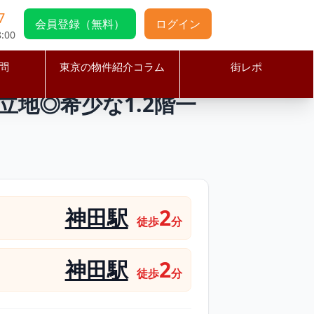
7
会員登録（無料）
ログイン
:00
問
東京の物件紹介コラム
街レポ
ぐの好立地◎希少な1.2階一括貸し居抜き物件
立地◎希少な1.2階一
神田駅
2
徒歩
分
神田駅
2
徒歩
分