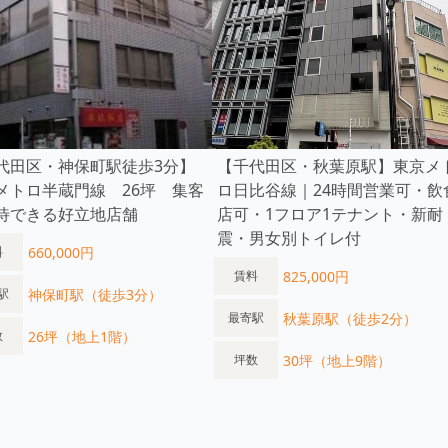
代田区・神保町駅徒歩3分】
【千代田区・秋葉原駅】東京メ
メトロ半蔵門線 26坪 集客
ロ日比谷線｜24時間営業可・飲
待できる好立地店舗
店可・1フロア1テナント・新耐
震・男女別トイレ付
660,000円
料
825,000円
賃料
神保町駅（徒歩3分）
駅
秋葉原駅（徒歩2分）
最寄駅
26坪（地上1階）
数
30坪（地上9階）
坪数