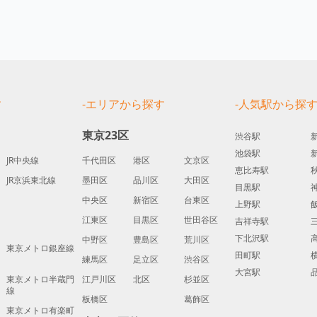
す
-エリアから探す
-人気駅から探
東京23区
渋谷駅
池袋駅
JR中央線
千代田区
港区
文京区
恵比寿駅
JR京浜東北線
墨田区
品川区
大田区
目黒駅
中央区
新宿区
台東区
上野駅
江東区
目黒区
世田谷区
吉祥寺駅
下北沢駅
中野区
豊島区
荒川区
東京メトロ銀座線
田町駅
練馬区
足立区
渋谷区
大宮駅
東京メトロ半蔵門
江戸川区
北区
杉並区
線
板橋区
葛飾区
東京メトロ有楽町