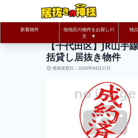
新着物件
他地区の物件をお探しの
独
居抜きの神様Home
東京都
千代
方 ▼
【千代田区】JR山手
括貸し居抜き物件
情報更新日：2026年04月21日