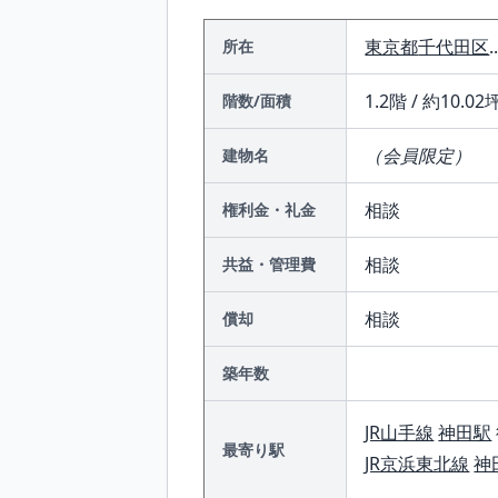
東京都
千代田区
.
所在
1.2階 / 約10.02坪
階数/面積
（会員限定）
建物名
相談
権利金・礼金
相談
共益・管理費
相談
償却
築年数
JR山手線
神田駅
最寄り駅
JR京浜東北線
神