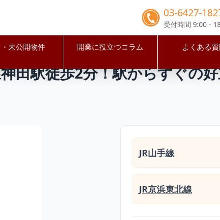
03-6427-182
受付時間 9:00 - 18
占・未公開物件
開業に役立つコラム
よくある質
田区
神田駅
【千代田区】JR山手線神田駅徒歩2分！駅からす
線神田駅徒歩2分！駅からすぐの好
JR山手線
JR京浜東北線