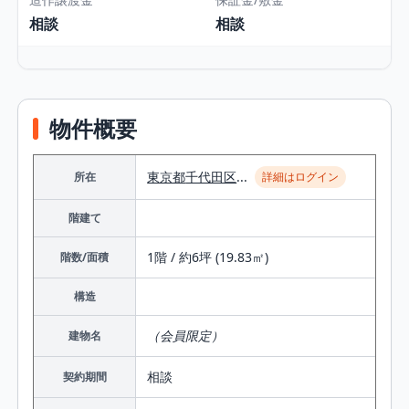
相談
相談
物件概要
東京都
千代田区
...
所在
詳細はログイン
階建て
1階 / 約6坪 (19.83㎡)
階数/面積
構造
（会員限定）
建物名
相談
契約期間