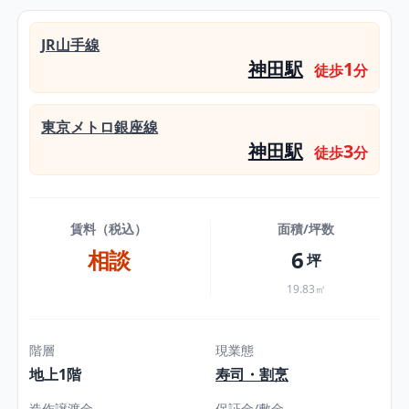
JR山手線
神田駅
1
徒歩
分
東京メトロ銀座線
神田駅
3
徒歩
分
賃料（税込）
面積/坪数
相談
6
坪
19.83㎡
階層
現業態
地上1階
寿司・割烹
造作譲渡金
保証金/敷金