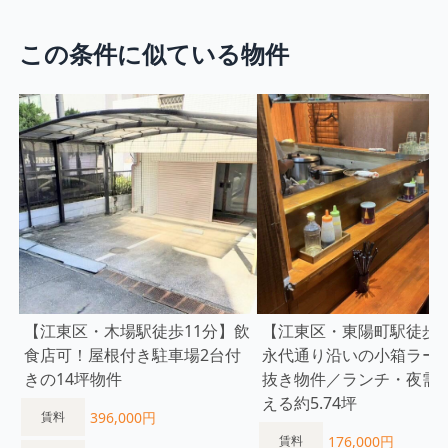
この条件に似ている物件
【江東区・木場駅徒歩11分】飲
【江東区・東陽町駅徒歩5
食店可！屋根付き駐車場2台付
永代通り沿いの小箱ラー
きの14坪物件
抜き物件／ランチ・夜需
える約5.74坪
396,000円
賃料
176,000円
賃料