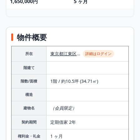
1,650,000円
5 ヶ月
物件概要
東京都
江東区
...
所在
詳細はログイン
階建て
1階 / 約10.5坪 (34.71㎡)
階数/面積
構造
（会員限定）
建物名
定期借家 2年
契約期間
1 ヶ月
権利金・礼金