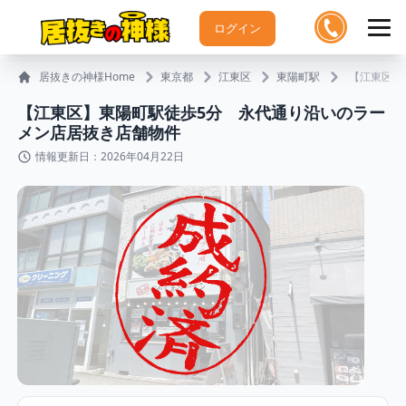
ログイン
居抜きの神様Home
東京都
江東区
東陽町駅
【江東区】
【江東区】東陽町駅徒歩5分 永代通り沿いのラー
メン店居抜き店舗物件
情報更新日：2026年04月22日