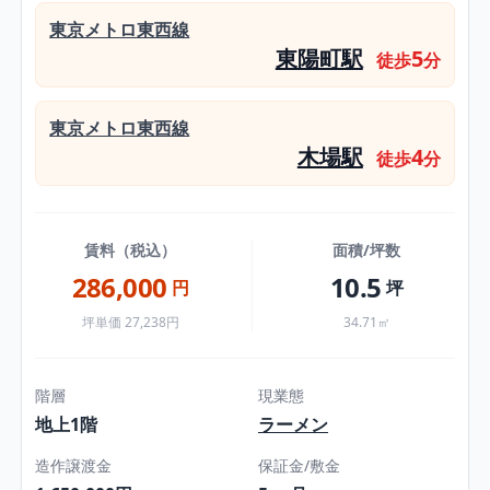
東京メトロ東西線
東陽町駅
5
徒歩
分
東京メトロ東西線
木場駅
4
徒歩
分
賃料（税込）
面積/坪数
286,000
10.5
円
坪
坪単価 27,238円
34.71㎡
階層
現業態
地上1階
ラーメン
造作譲渡金
保証金/敷金