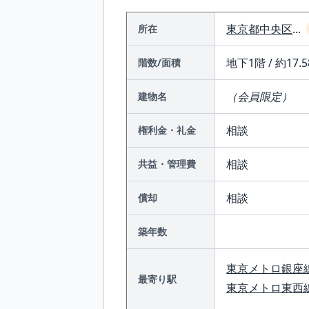
東京都
中央区
...
所在
地下1階 / 約17.5
階数/面積
（会員限定）
建物名
相談
権利金・礼金
相談
共益・管理費
相談
償却
築年数
東京メトロ銀座
最寄り駅
東京メトロ東西