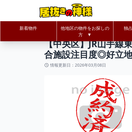
新着物件
他地区の物件をお探しの
独
居抜きの神様Home
東京都
中央
方 ▼
【中央区】JR山手線
合施設注目度◎好立
情報更新日：2026年03月08日