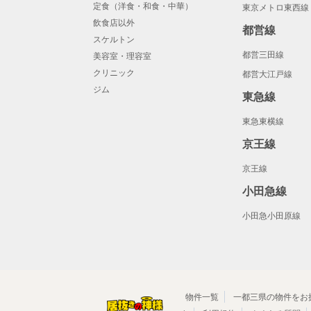
定食（洋食・和食・中華）
東京メトロ東西線
飲食店以外
都営線
スケルトン
都営三田線
美容室・理容室
クリニック
都営大江戸線
ジム
東急線
東急東横線
京王線
京王線
小田急線
小田急小田原線
物件一覧
一都三県の物件をお