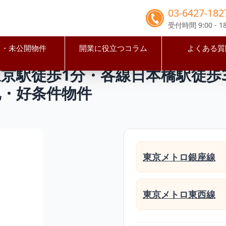
03-6427-182
受付時間 9:00 - 18
占・未公開物件
開業に役立つコラム
よくある質
区
日本橋駅
【中央区】JR山手線東京駅徒歩1分・各線日本橋
東京駅徒歩1分・各線日本橋駅徒歩
地・好条件物件
東京メトロ銀座線
東京メトロ東西線