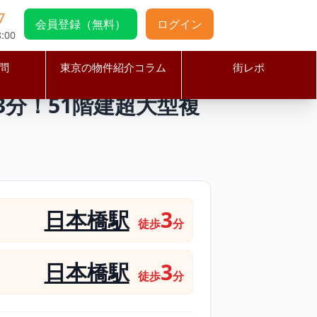
7
会員登録（無料）
ログイン
:00
問
東京の物件紹介コラム
街レポ
駅徒歩3分！51階建超大型複合施設注目度◎好立地・好条件物件
3分！51階建超大型複
日本橋駅
3
徒歩
分
日本橋駅
3
徒歩
分