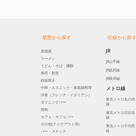
-業態から探す
-沿線から探
JR
居酒屋
ラーメン
JR山手線
うどん・そば・麺類
JR総武線
寿司・割烹
JR根岸線
鉄板焼き
中華・エスニック・多国籍料理
メトロ線
洋食（フレンチ・イタリアン）
東京メトロ丸の内
ダイニングバー
線
焼肉
東京メトロ日比谷
カフェ・カフェバー
線
その他(テイクアウト等)
東京メトロ千代田
線
バー・スナック