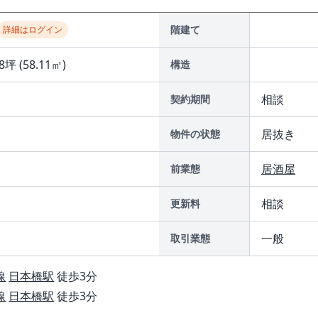
階建て
詳細はログイン
8坪 (58.11㎡)
構造
相談
契約期間
居抜き
物件の状態
居酒屋
前業態
相談
更新料
一般
取引業態
線
日本橋駅
徒歩3分
線
日本橋駅
徒歩3分