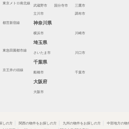
東京メトロ南北線
武蔵野市
国分寺市
三鷹市
立川市
調布市
神奈川県
都営新宿線
横浜市
川崎市
埼玉県
東急田園都市線
さいたま市
川口市
千葉県
京王井の頭線
船橋市
千葉市
大阪府
大阪市
探しの方
関西の物件をお探しの方
九州の物件をお探しの方
中部地方の物