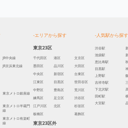
す
-エリアから探す
-人気駅から探
東京23区
渋谷駅
池袋駅
JR中央線
千代田区
港区
文京区
恵比寿駅
JR京浜東北線
墨田区
品川区
大田区
目黒駅
中央区
新宿区
台東区
上野駅
江東区
目黒区
世田谷区
吉祥寺駅
下北沢駅
中野区
豊島区
荒川区
東京メトロ銀座線
田町駅
練馬区
足立区
渋谷区
大宮駅
東京メトロ半蔵門
江戸川区
北区
杉並区
線
板橋区
葛飾区
東京メトロ有楽町
東京23区外
線