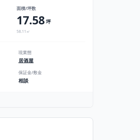
面積/坪数
17.58
坪
58.11㎡
現業態
居酒屋
保証金/敷金
相談