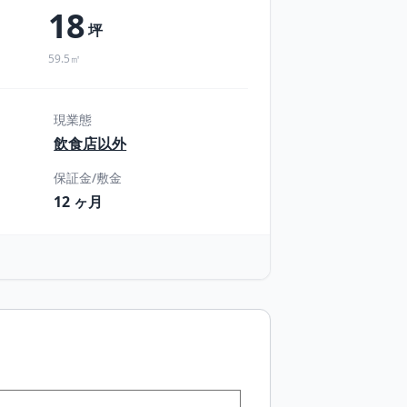
18
坪
59.5㎡
現業態
飲食店以外
保証金/敷金
12 ヶ月