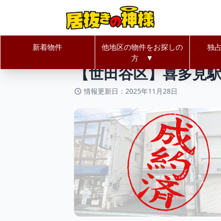
新着物件
他地区の物件をお探しの
独
居抜きの神様Home
東京都
世田
方 ▼
【世田谷区】喜多見駅
情報更新日：2025年11月28日