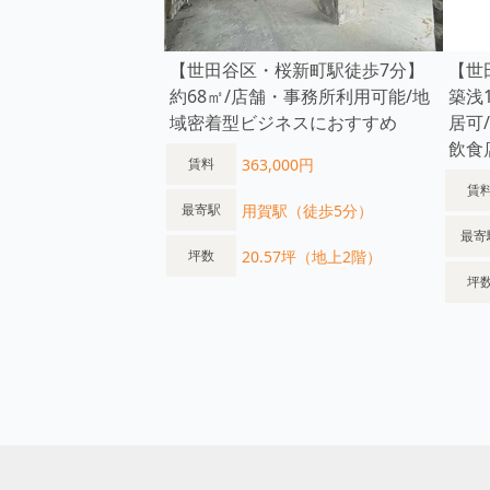
【世田谷区・桜新町駅徒歩7分】
【世
約68㎡/店舗・事務所利用可能/地
築浅
域密着型ビジネスにおすすめ
居可
飲食
363,000円
賃料
賃
用賀駅（徒歩5分）
最寄駅
最寄
20.57坪（地上2階）
坪数
坪