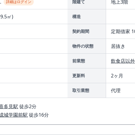
..
地上3階
階建て
詳細はログイン
59.5㎡)
構造
定期借家 1
契約期間
居抜き
物件の状態
飲食店以外
前業態
2ヶ月
更新料
代理
取引業態
喜多見駅
徒歩2分
成城学園前駅
徒歩16分