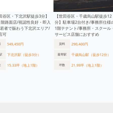
田谷区・下北沢駅徒歩3分】
【世田谷区・千歳烏山駅徒歩12
1階路面店/視認性良好・即入
分】駐車場2台付き/事務所仕様
/若者で賑わう下北沢エリア/
1階テナント/事務所・スクール
店可
サービス店舗におすすめ
549,450円
290,400円
料
賃料
下北沢駅（徒歩3分）
千歳烏山駅（徒歩12分）
駅
最寄駅
15.33坪（地上1階）
21.99坪（地上1階）
数
坪数