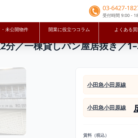
03-6427-182
受付時間 9:00 - 18
占・未公開物件
開業に役立つコラム
よくある質
谷区
喜多見駅
【世田谷区】喜多見駅2分／一棟貸しパン屋居抜き
2分／一棟貸しパン屋居抜き／1–
小田急小田原線
小田急小田原線
賃料（税込）