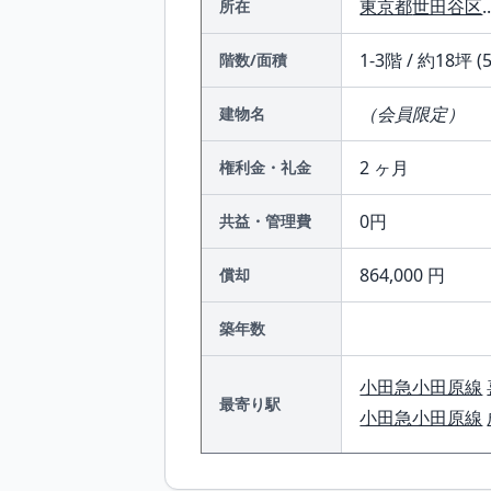
東京都
世田谷区
.
所在
1-3階 / 約18坪 (
階数/面積
（会員限定）
建物名
2 ヶ月
権利金・礼金
0円
共益・管理費
864,000 円
償却
築年数
小田急小田原線
最寄り駅
小田急小田原線