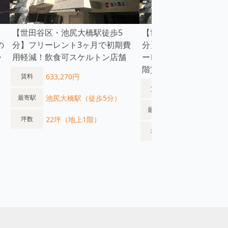
【世田谷区・池尻大橋駅徒歩5
【世田谷区・池尻大橋
の
分】フリーレント3ヶ月で初期費
分】72㎡の貸店舗・事
・
用軽減！飲食可スケルトン店舗
ーレント3ヶ月/飲食相
階貸店舗
633,270円
賃料
696,597円
賃料
池尻大橋駅（徒歩5分）
最寄駅
池尻大橋駅（徒
最寄駅
22坪（地上1階）
坪数
22坪（地上1階
坪数