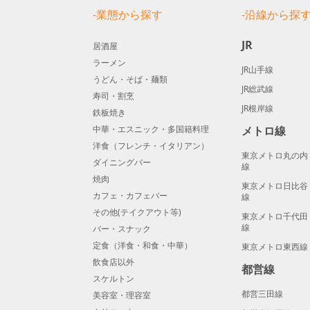
-業態から探す
-沿線から探
JR
居酒屋
ラーメン
JR山手線
うどん・そば・麺類
JR総武線
寿司・割烹
JR根岸線
鉄板焼き
中華・エスニック・多国籍料理
メトロ線
洋食（フレンチ・イタリアン）
東京メトロ丸の内
ダイニングバー
線
焼肉
東京メトロ日比谷
カフェ・カフェバー
線
その他(テイクアウト等)
東京メトロ千代田
線
バー・スナック
定食（洋食・和食・中華）
東京メトロ東西線
飲食店以外
都営線
スケルトン
都営三田線
美容室・理容室