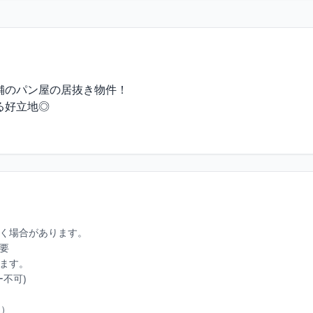
のパン屋の居抜き物件！

好立地◎

く場合があります。

要

ます。

可)

）
