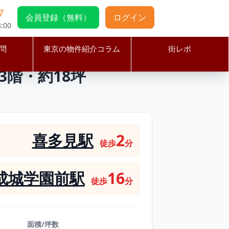
7
会員登録（無料）
ログイン
:00
問
東京の物件紹介コラム
街レポ
／1–3階・約18坪
3階・約18坪
喜多見駅
2
徒歩
分
成城学園前駅
16
徒歩
分
面積/坪数