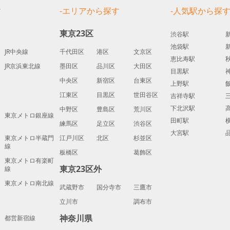
す
-エリアから探す
-人気駅から探
東京23区
渋谷駅
池袋駅
JR中央線
千代田区
港区
文京区
恵比寿駅
JR京浜東北線
墨田区
品川区
大田区
目黒駅
中央区
新宿区
台東区
上野駅
江東区
目黒区
世田谷区
吉祥寺駅
下北沢駅
中野区
豊島区
荒川区
東京メトロ銀座線
田町駅
練馬区
足立区
渋谷区
大宮駅
東京メトロ半蔵門
江戸川区
北区
杉並区
線
板橋区
葛飾区
東京メトロ有楽町
東京23区外
線
東京メトロ南北線
武蔵野市
国分寺市
三鷹市
立川市
調布市
神奈川県
都営新宿線