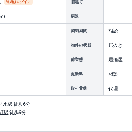
..
階建て
詳細はログイン
㎡)
構造
相談
契約期間
居抜き
物件の状態
居酒屋
前業態
相談
更新料
代理
取引業態
ノ水駅
徒歩6分
町駅
徒歩9分