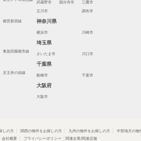
武蔵野市
国分寺市
三鷹市
立川市
調布市
神奈川県
都営新宿線
横浜市
川崎市
埼玉県
東急田園都市線
さいたま市
川口市
千葉県
京王井の頭線
船橋市
千葉市
大阪府
大阪市
探しの方
関西の物件をお探しの方
九州の物件をお探しの方
中部地方の物
会社概要
プライバシーポリシー
関連企業/関連店舗