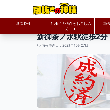
新着物件
他地区の物件をお探しの
独
居抜きの神様Home
東京都
千代
方 ▼
新御茶ノ水駅徒歩2分
情報更新日：2023年10月27日