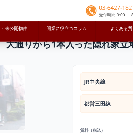
03-6427-182
受付時間 9:00 - 18
占・未公開物件
開業に役立つコラム
よくある質
田区
新御茶ノ水駅
新御茶ノ水駅徒歩2分 大通りから1本入
 大通りから1本入った隠れ家立
JR中央線
都営三田線
賃料（税込）