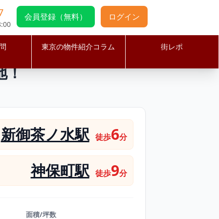
7
会員登録（無料）
ログイン
:00
問
東京の物件紹介コラム
街レポ
った隠れ家立地！
地！
新御茶ノ水駅
6
徒歩
分
神保町駅
9
徒歩
分
面積/坪数