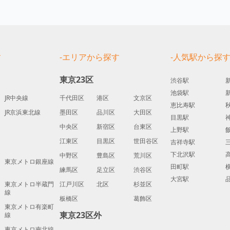
す
-エリアから探す
-人気駅から探
東京23区
渋谷駅
池袋駅
JR中央線
千代田区
港区
文京区
恵比寿駅
JR京浜東北線
墨田区
品川区
大田区
目黒駅
中央区
新宿区
台東区
上野駅
江東区
目黒区
世田谷区
吉祥寺駅
下北沢駅
中野区
豊島区
荒川区
東京メトロ銀座線
田町駅
練馬区
足立区
渋谷区
大宮駅
東京メトロ半蔵門
江戸川区
北区
杉並区
線
板橋区
葛飾区
東京メトロ有楽町
東京23区外
線
東京メトロ南北線