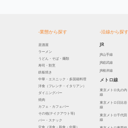
-業態から探す
-沿線から探
JR
居酒屋
ラーメン
JR山手線
うどん・そば・麺類
JR総武線
寿司・割烹
JR根岸線
鉄板焼き
中華・エスニック・多国籍料理
メトロ線
洋食（フレンチ・イタリアン）
東京メトロ丸の内
ダイニングバー
線
焼肉
東京メトロ日比谷
カフェ・カフェバー
線
その他(テイクアウト等)
東京メトロ千代田
線
バー・スナック
定食（洋食・和食・中華）
東京メトロ東西線