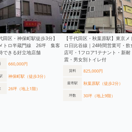
代田区・神保町駅徒歩3分】
【千代田区・秋葉原駅】東京メ
メトロ半蔵門線 26坪 集客
ロ日比谷線｜24時間営業可・飲
待できる好立地店舗
店可・1フロア1テナント・新耐
震・男女別トイレ付
660,000円
料
825,000円
賃料
神保町駅（徒歩3分）
駅
秋葉原駅（徒歩2分）
最寄駅
26坪（地上1階）
数
30坪（地上9階）
坪数