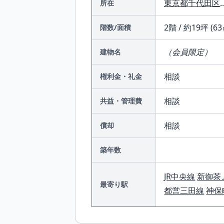
東京都
千代田区
.
所在
2階 / 約19坪 (63
階数/面積
（会員限定）
建物名
相談
権利金・礼金
相談
共益・管理費
相談
償却
築年数
JR中央線
新御茶
最寄り駅
都営三田線
神保