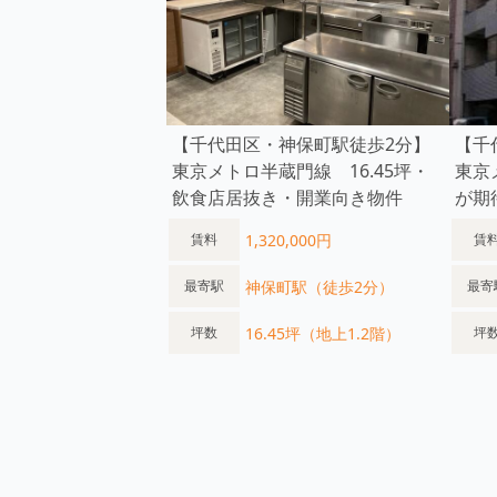
【千代田区・神保町駅徒歩2分】
【千
東京メトロ半蔵門線 16.45坪・
東京
飲食店居抜き・開業向き物件
が期
1,320,000円
賃料
賃
神保町駅（徒歩2分）
最寄駅
最寄
16.45坪（地上1.2階）
坪数
坪