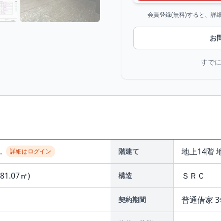
会員登録(無料)すると、
お
すで
..
地上14階 
階建て
詳細はログイン
(81.07㎡)
ＳＲＣ
構造
普通借家 3
契約期間