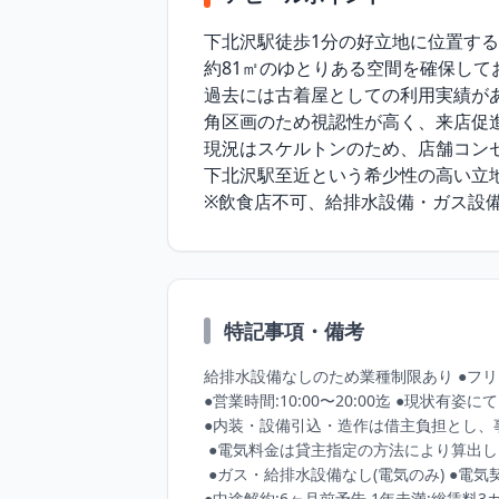
下北沢駅徒歩1分の好立地に位置する
約81㎡のゆとりある空間を確保して
過去には古着屋としての利用実績が
角区画のため視認性が高く、来店促
現況はスケルトンのため、店舗コン
下北沢駅至近という希少性の高い立
※飲食店不可、給排水設備・ガス設
特記事項・備考
給排水設備なしのため業種制限あり ●フリー
●営業時間:10:00〜20:00迄 ●現状
●内装・設備引込・造作は借主負担とし、
 ●電気料金は貸主指定の方法により算出し、貸主からの請求に基づき支払うものとする

 ●ガス・給排水設備なし(電気のみ) ●電気契約・看板設置等は事前に管理会社へ要確認 

●中途解約:6ヶ月前予告 1年未満:総賃料3