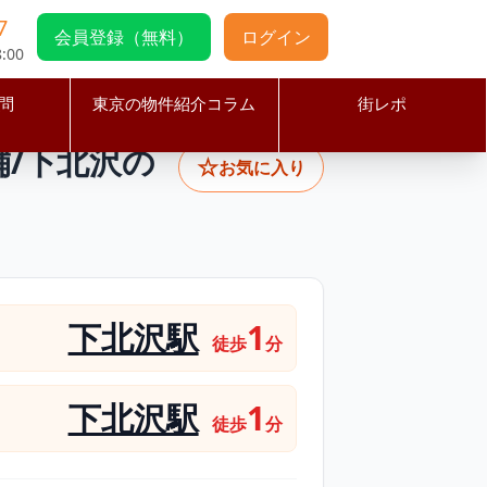
7
会員登録（無料）
ログイン
:00
問
東京の物件紹介コラム
街レポ
向け店舗/下北沢の中心地/古着屋実績あり
舗/下北沢の
☆
お気に入り
下北沢駅
1
徒歩
分
下北沢駅
1
徒歩
分