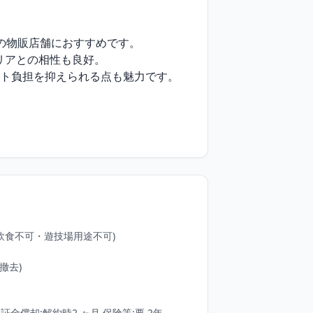
の物販店舗におすすめです。

アとの相性も良好。

ト負担を抑えられる点も魅力です。

食不可・遊技場用途不可) 

去)

証金償却:解約時2 ヶ月 保険等:要 2年