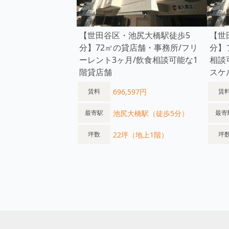
【世田谷区・池尻大橋駅徒歩5
【世
分】72㎡の貸店舗・事務所/フリ
分】
ーレント3ヶ月/飲食相談可能な1
相談
階貸店舗
スケ
696,597円
賃料
賃
池尻大橋駅（徒歩5分）
最寄駅
最寄
22坪（地上1階）
坪数
坪