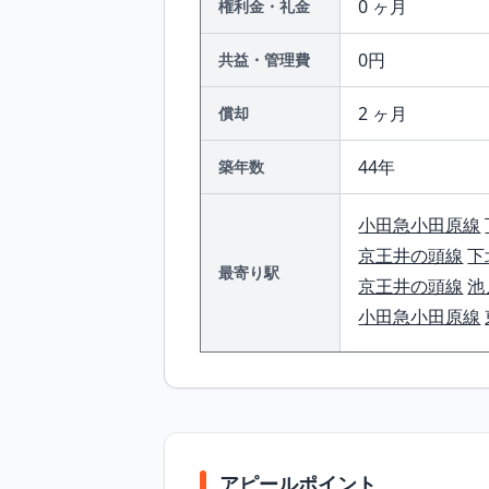
0 ヶ月
権利金・礼金
0円
共益・管理費
2 ヶ月
償却
44年
築年数
小田急小田原線
京王井の頭線
下
最寄り駅
京王井の頭線
池
小田急小田原線
アピールポイント