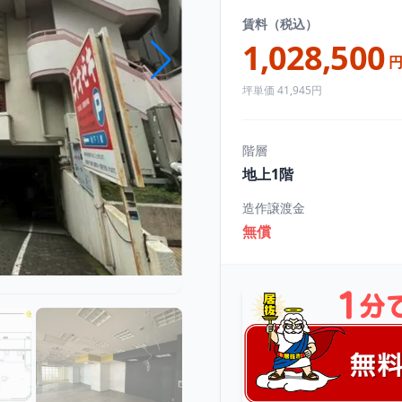
賃料（税込）
1,028,500
坪単価 41,945円
階層
地上1階
造作譲渡金
無償