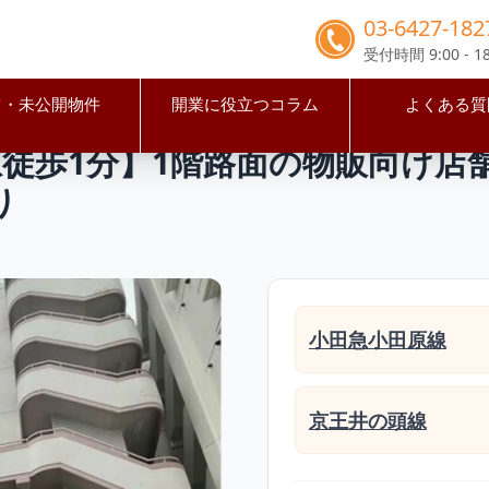
03-6427-182
受付時間 9:00 - 18
占・未公開物件
開業に役立つコラム
よくある質
谷区
下北沢駅
【世田谷区・下北沢駅徒歩1分】1階路面の物販
徒歩1分】1階路面の物販向け店
り
小田急小田原線
京王井の頭線