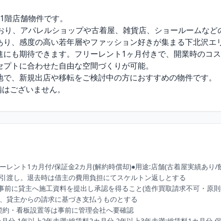
1階店舗物件です。

おり、アパレルショップや古着屋、雑貨店、ショールームなど
あり、感度の高い若年層やファッション好きが集まる下北沢エリ
進にも期待できます。フリーレント1ヶ月付きで、開業時のコス
セプトに合わせた自由な空間づくりが可能。

地で、新規出店や移転をご検討中の方におすすめの物件です。

備はございません。
レント1カ月付/保証金2カ月(解約時償却)●用途:店舗(古着屋実績あり/飲
有姿にて引渡し。退去時は借主の費用負担にてスケルトン返しとする 

事前に貸主へ施工資料を提出し承認を得ること(造作買取請求不可・原則撤
カ月分 1年以上2年未満:総賃料2カ月分 2年以上3年未満:総賃料1カ月分 保