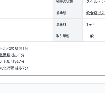
スケルトン
物件の状態
飲食店以外
前業態
1ヶ月
更新料
一般
取引業態
下北沢駅
徒歩1分
北沢駅
徒歩1分
ノ上駅
徒歩7分
東北沢駅
徒歩7分