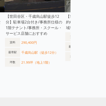
【世田谷区・千歳烏山駅徒歩12
【世田谷区・桜新町駅
費
分】駐車場2台付き/事務所仕様の
約68㎡/店舗・事務所利
1階テナント/事務所・スクール・
域密着型ビジネスにお
サービス店舗におすすめ
363,000円
賃料
290,400円
賃料
用賀駅（徒歩5
最寄駅
千歳烏山駅（徒歩12分）
最寄駅
20.57坪（地上
坪数
21.99坪（地上1階）
坪数