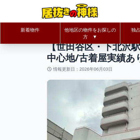
新着物件
他地区の物件をお探しの
独
居抜きの神様Home
東京都
世田
方 ▼
【世田谷区・下北沢駅
中心地/古着屋実績あ
情報更新日：2026年06月03日