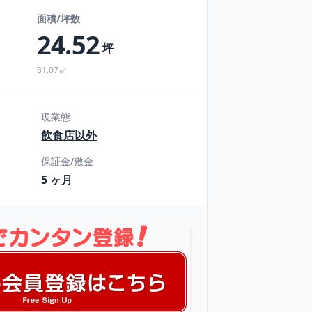
面積/坪数
24.52
円
坪
81.07㎡
現業態
飲食店以外
保証金/敷金
5 ヶ月