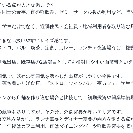
いる点が大きな魅力です。

人同士の食事、夜の軽飲み、ゼミ・サークル後の利用など、時
、学生だけでなく、近隣住民・会社員・地域利用者を取り込む店
すぎない扱いやすいサイズ感です。

ストロ、バル、喫茶、定食、カレー、ランチ＋夜酒場など、複
規出店、既存店の2店舗目としても検討しやすい面積帯といえ
囲気で、既存の雰囲気を活かした出店がしやすい物件です。

、落ち着いた洋食店、ビストロ、ワインバル、夜カフェ、学生
トンから店舗を作り込む場合と比較して、初期投資や開業準備期
の競争もありますが、その分、外食需要が厚いエリアです。

う立地を活かし、ランチ需要とディナー需要の両方を狙える点が
チ、午後はカフェ利用、夜はダイニングバーや軽飲み需要を取