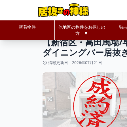
新着物件
他地区の物件をお探しの
独
居抜きの神様Home
東京都
新宿
方 ▼
【新宿区・高田馬場/早
ダイニングバー居抜
情報更新日：2026年07月21日