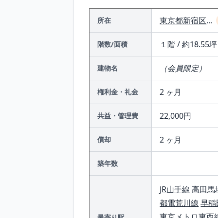
東京都
新宿区
...
所在
１階 / 約18.55坪 
階数/面積
（会員限定）
建物名
2 ヶ月
権利金・礼金
22,000円
共益・管理費
2 ヶ月
償却
築年数
JR山手線
高田馬
都電荒川線
早稲
東京メトロ東西
最寄り駅