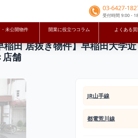
03-6427-182
受付時間 9:00 - 18
占・未公開物件
開業に役立つコラム
よくある質
区
高田馬場駅
【新宿区・高田馬場/早稲田 居抜き物件】早稲田
稲田 居抜き物件】早稲田大学近く
き店舗
JR山手線
都電荒川線