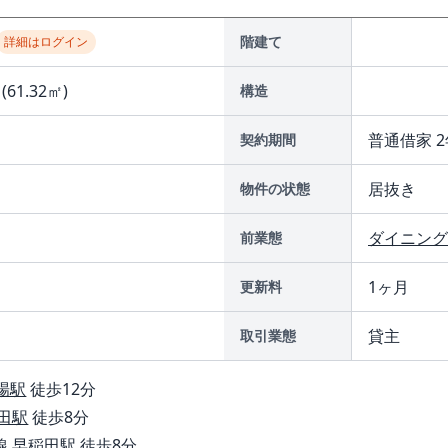
階建て
詳細はログイン
(61.32㎡)
構造
普通借家 2
契約期間
居抜き
物件の状態
ダイニング
前業態
1ヶ月
更新料
貸主
取引業態
場駅
徒歩12分
田駅
徒歩8分
線
早稲田駅
徒歩8分