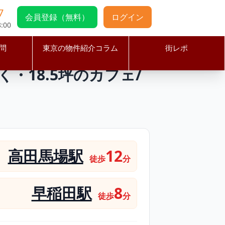
7
会員登録（無料）
ログイン
:00
問
東京の物件紹介コラム
街レポ
大学近く・18.5坪のカフェ/ダイニングバー居抜き店舗
・18.5坪のカフェ/
高田馬場駅
12
徒歩
分
早稲田駅
8
徒歩
分