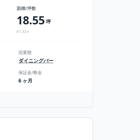
面積/坪数
18.55
坪
61.32㎡
現業態
ダイニングバー
保証金/敷金
6 ヶ月