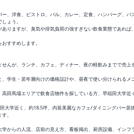
バー、洋食、ビストロ、バル、カレー、定食、ハンバーグ、パ
しょう。

がありますが、臭気や排気負荷の強すぎない飲食業態であれば
おすすめします。



ませんが、ランチ、カフェ、ディナー、夜の軽飲みまでで売上
と、学生・若年層向けの価格設計や、昼夜で使い分けられるメニ
、高田馬場エリアで飲食店物件を探している方、早稲田大学近
田大学近く、約18.5坪、内装美麗なカフェ/ダイニングバー
す。

大学からの人流、店前の見え方、看板掲出、厨房設備、インフ