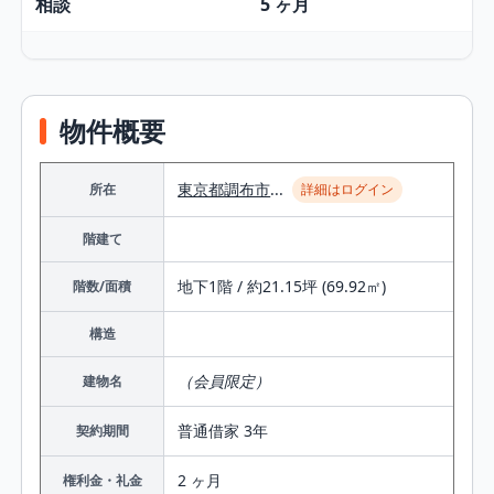
相談
5 ヶ月
物件概要
東京都
調布市
...
所在
詳細はログイン
階建て
地下1階 / 約21.15坪 (69.92㎡)
階数/面積
構造
（会員限定）
建物名
普通借家 3年
契約期間
2 ヶ月
権利金・礼金