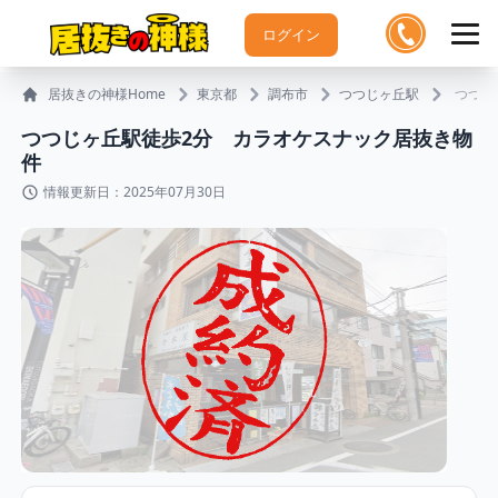
ログイン
居抜きの神様Home
東京都
調布市
つつじヶ丘駅
つつじ
つつじヶ丘駅徒歩2分 カラオケスナック居抜き物
件
情報更新日：2025年07月30日