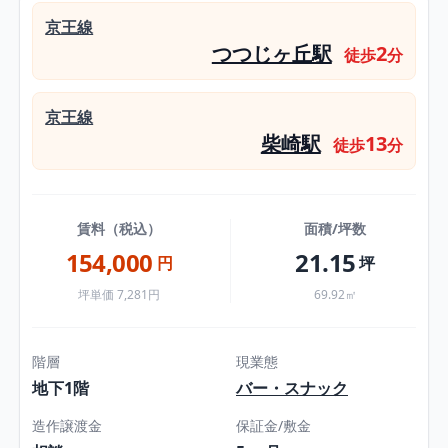
京王線
つつじヶ丘駅
2
徒歩
分
京王線
柴崎駅
13
徒歩
分
賃料（税込）
面積/坪数
154,000
21.15
円
坪
坪単価 7,281円
69.92㎡
階層
現業態
地下1階
バー・スナック
造作譲渡金
保証金/敷金