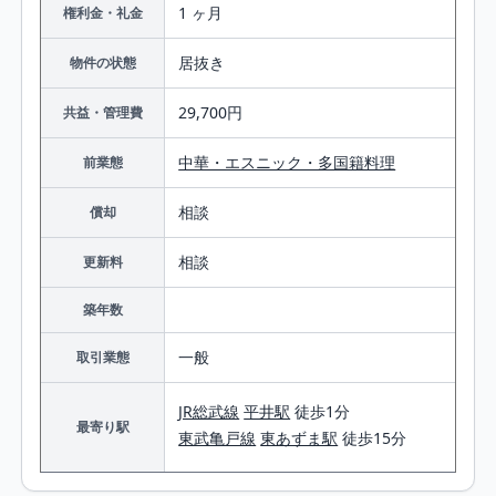
1 ヶ月
権利金・礼金
居抜き
物件の状態
29,700円
共益・管理費
中華・エスニック・多国籍料理
前業態
相談
償却
相談
更新料
築年数
一般
取引業態
JR総武線
平井駅
徒歩1分
最寄り駅
東武亀戸線
東あずま駅
徒歩15分