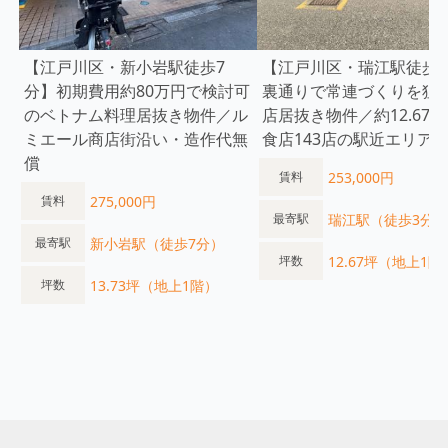
【江戸川区・新小岩駅徒歩7
【江戸川区・瑞江駅徒歩3
分】初期費用約80万円で検討可
裏通りで常連づくりを狙
のベトナム料理居抜き物件／ル
店居抜き物件／約12.67
ミエール商店街沿い・造作代無
食店143店の駅近エリア
償
253,000円
賃料
275,000円
賃料
瑞江駅（徒歩3分）
最寄駅
新小岩駅（徒歩7分）
最寄駅
12.67坪（地上1階
坪数
13.73坪（地上1階）
坪数