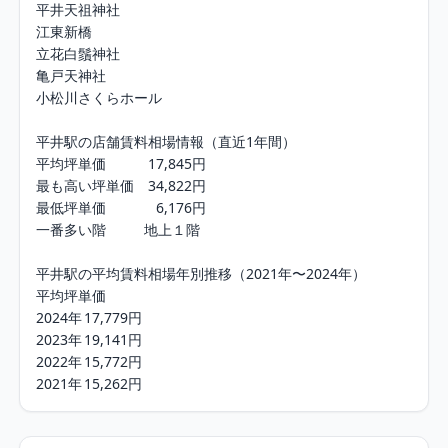
平井天祖神社

江東新橋

立花白鬚神社

亀戸天神社

小松川さくらホール

平井駅の店舗賃料相場情報（直近1年間）

平均坪単価	　　 17,845円

最も高い坪単価	34,822円

最低坪単価	　　   6,176円

一番多い階	　　地上１階

平井駅の平均賃料相場年別推移（2021年〜2024年）

平均坪単価

2024年	17,779円

2023年	19,141円

2022年	15,772円

2021年	15,262円