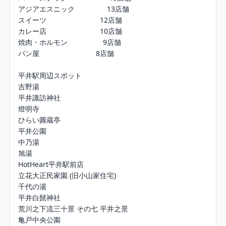
アジアエスニック　　　　  13店舗

スイーツ　　　　　　　  12店舗

カレー店　　　                10店舗

焼肉・ホルモン　　　　　9店舗

パン屋　　　　　　　　8店舗

平井駅周辺スポット

吉野湯

平井諏訪神社

燈明寺

ひらい圓蔵亭

平井公園

中乃湯

旭湯

HotHeart平井駅前店

立花大正民家園 (旧小山家住宅)

千代の湯

平井白髭神社

荒川之下流三十景 その七 平井之景

亀戸中央公園
