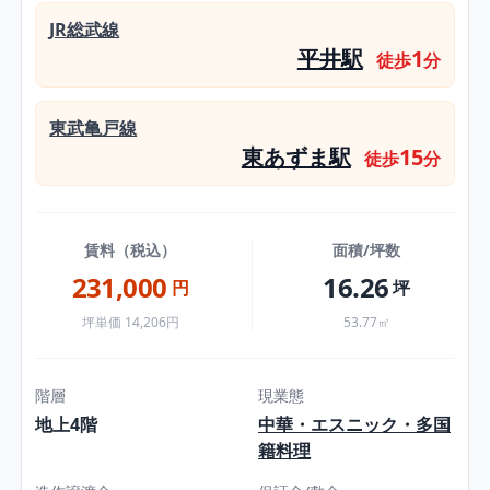
JR総武線
平井駅
1
徒歩
分
東武亀戸線
東あずま駅
15
徒歩
分
賃料（税込）
面積/坪数
231,000
16.26
円
坪
坪単価 14,206円
53.77㎡
階層
現業態
地上4階
中華・エスニック・多国
籍料理