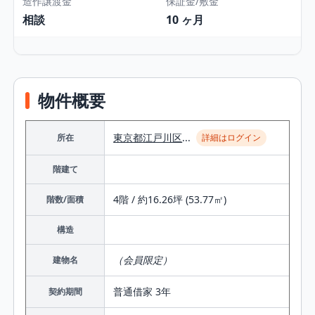
造作譲渡金
保証金/敷金
相談
10 ヶ月
物件概要
東京都
江戸川区
...
所在
詳細はログイン
階建て
4階 / 約16.26坪 (53.77㎡)
階数/面積
構造
（会員限定）
建物名
普通借家 3年
契約期間