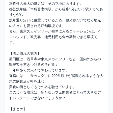
本物件の最大の魅力は、その立地にあります。

都営浅草線「本所吾妻橋駅」から徒歩1分という駅チカであ
りながら、

浅草通り沿いに位置しているため、観光客だけでなく地元
の方々にも愛される店舗環境です。

また、東京スカイツリーが視界に入るロケーションは、イ
ンバウンド、観光客、地元利用も含め期待できる環境で
す。

【周辺環境の魅力】

墨田区は、浅草寺や東京スカイツリーなど、国内外からの
観光客を惹きつける名所が多く、

一年中多くの人々で賑わっています。

近隣には、「食べログ」に900件以上が掲載されるような人
気の飲食店が軒を連ね、

美食の街としてもその名を馳せています。

このような環境は、新たなカフェ開業者にとって大きなア
ドバンテージではないでしょうか？

【まとめ】
