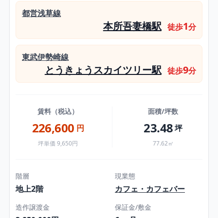
都営浅草線
本所吾妻橋駅
1
徒歩
分
東武伊勢崎線
とうきょうスカイツリー駅
9
徒歩
分
賃料（税込）
面積/坪数
226,600
23.48
円
坪
坪単価 9,650円
77.62㎡
階層
現業態
地上2階
カフェ・カフェバー
造作譲渡金
保証金/敷金