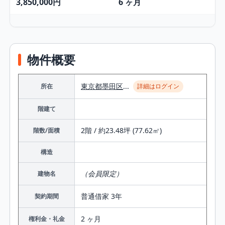
3,850,000円
6 ヶ月
物件概要
東京都
墨田区
...
所在
詳細はログイン
階建て
2階 / 約23.48坪 (77.62㎡)
階数/面積
構造
（会員限定）
建物名
普通借家 3年
契約期間
2 ヶ月
権利金・礼金