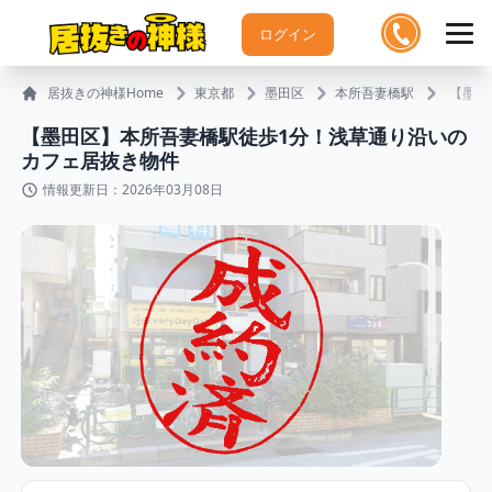
ログイン
居抜きの神様Home
東京都
墨田区
本所吾妻橋駅
【墨田
【墨田区】本所吾妻橋駅徒歩1分！浅草通り沿いの
カフェ居抜き物件
情報更新日：2026年03月08日