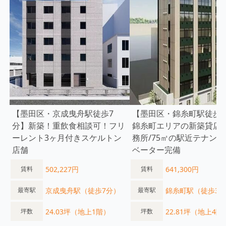
【墨田区・京成曳舟駅徒歩7
【墨田区・錦糸町駅徒歩3
分】新築！重飲食相談可！フリ
錦糸町エリアの新築貸店
ーレント3ヶ月付きスケルトン
務所/75㎡の駅近テナント
店舗
ベーター完備
502,227円
641,300円
賃料
賃料
京成曳舟駅（徒歩7分）
錦糸町駅（徒歩3
最寄駅
最寄駅
24.03坪（地上1階）
22.81坪（地上4階
坪数
坪数