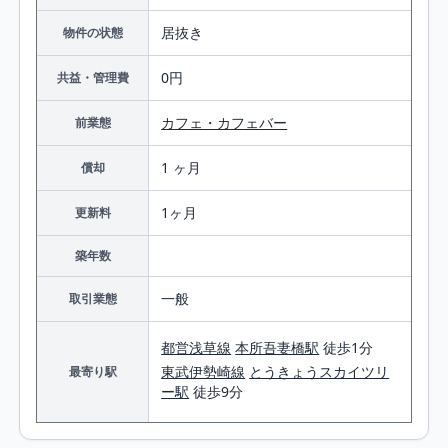
居抜き
物件の状態
0円
共益・管理費
カフェ・カフェバー
前業態
1 ヶ月
償却
1ヶ月
更新料
築年数
一般
取引業態
都営浅草線
本所吾妻橋駅
徒歩1分
東武伊勢崎線
とうきょうスカイツリ
最寄り駅
ー駅
徒歩9分