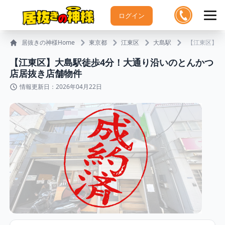
ログイン
居抜きの神様Home
東京都
江東区
大島駅
【江東区】大
【江東区】大島駅徒歩4分！大通り沿いのとんかつ
店居抜き店舗物件
情報更新日：2026年04月22日