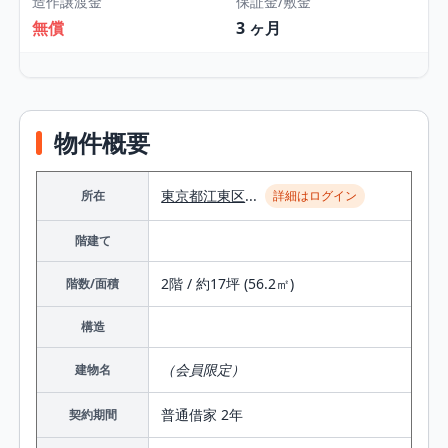
造作譲渡金
保証金/敷金
無償
3 ヶ月
物件概要
東京都
江東区
...
所在
詳細はログイン
階建て
2階 / 約17坪 (56.2㎡)
階数/面積
構造
（会員限定）
建物名
普通借家 2年
契約期間