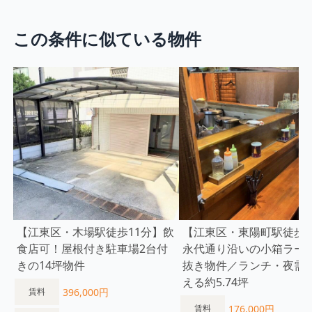
この条件に似ている物件
【江東区・木場駅徒歩11分】飲
【江東区・東陽町駅徒歩5
食店可！屋根付き駐車場2台付
永代通り沿いの小箱ラー
きの14坪物件
抜き物件／ランチ・夜需
える約5.74坪
396,000円
賃料
176,000円
賃料