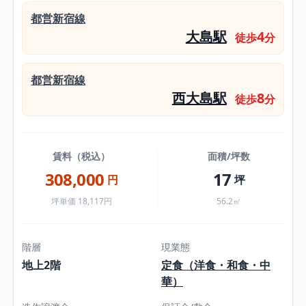
都営新宿線
大島駅
4
徒歩
分
都営新宿線
西大島駅
8
徒歩
分
賃料（税込）
面積/坪数
308,000
17
円
坪
坪単価 18,117円
56.2㎡
階層
現業態
地上2階
定食（洋食・和食・中
華）