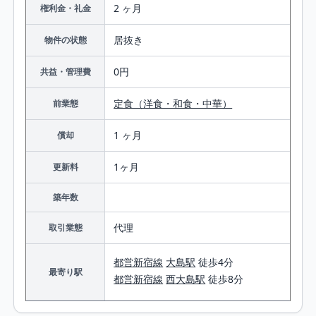
2 ヶ月
権利金・礼金
居抜き
物件の状態
0円
共益・管理費
定食（洋食・和食・中華）
前業態
1 ヶ月
償却
1ヶ月
更新料
築年数
代理
取引業態
都営新宿線
大島駅
徒歩4分
最寄り駅
都営新宿線
西大島駅
徒歩8分