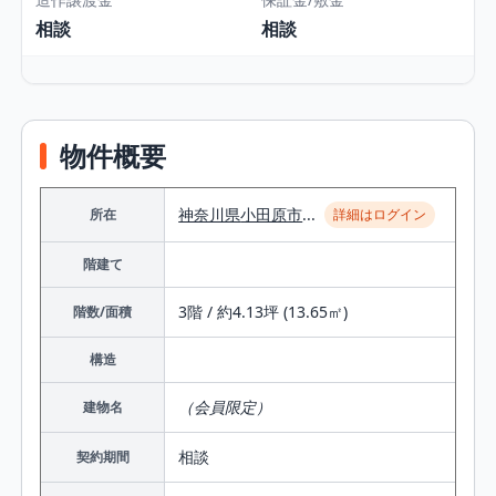
相談
相談
物件概要
神奈川県
小田原市
...
所在
詳細はログイン
階建て
3階 / 約4.13坪 (13.65㎡)
階数/面積
構造
（会員限定）
建物名
相談
契約期間