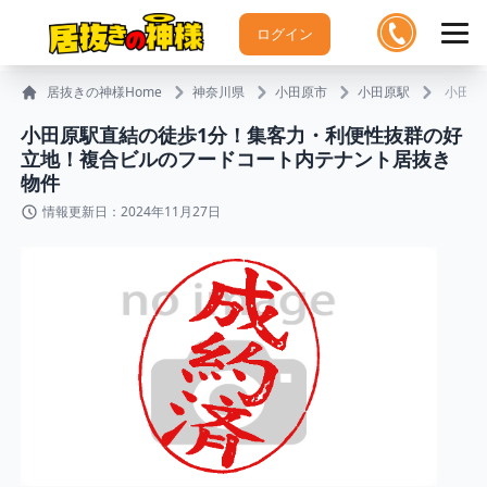
ログイン
居抜きの神様Home
神奈川県
小田原市
小田原駅
小田原
小田原駅直結の徒歩1分！集客力・利便性抜群の好
立地！複合ビルのフードコート内テナント居抜き
物件
情報更新日：2024年11月27日