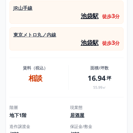
JR山手線
池袋駅
3
徒歩
分
東京メトロ丸ノ内線
池袋駅
3
徒歩
分
賃料（税込）
面積/坪数
相談
16.94
坪
55.99㎡
階層
現業態
地下1階
居酒屋
造作譲渡金
保証金/敷金