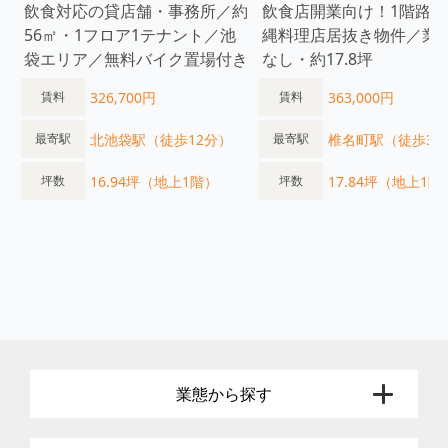
飲食対応の貸店舗・事務所／約
飲食店開業向け！1階路面
56㎡・1フロア1テナント／池
縄料理店居抜き物件／業
袋エリア／無料バイク置場付き
なし・約17.8坪
326,700円
363,000円
賃料
賃料
北池袋駅（徒歩12分）
椎名町駅（徒歩3
最寄駅
最寄駅
16.94坪（地上1階）
17.84坪（地上1階
坪数
坪数
業態から探す