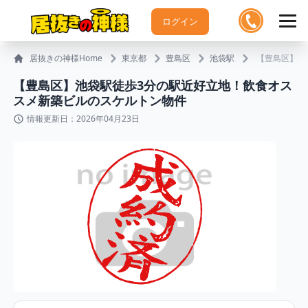
ログイン
居抜きの神様Home
東京都
豊島区
池袋駅
【豊島区】池
【豊島区】池袋駅徒歩3分の駅近好立地！飲食オス
スメ新築ビルのスケルトン物件
情報更新日：2026年04月23日