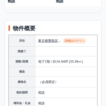
相談
相談
物件概要
東京都
豊島区
...
所在
詳細はログイン
階建て
地下1階 / 約16.94坪 (55.99㎡)
階数/面積
構造
（会員限定）
建物名
相談
契約期間
相談
権利金・礼金