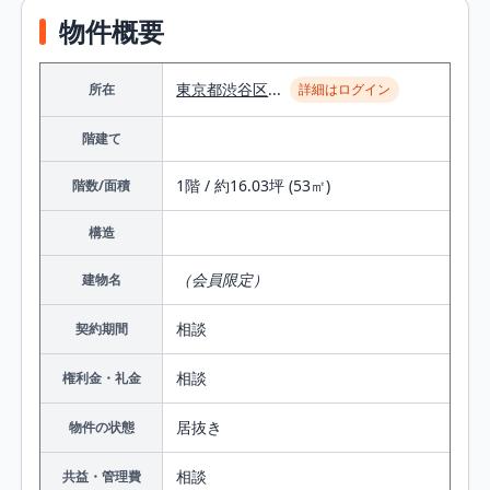
物件概要
東京都
渋谷区
...
所在
詳細はログイン
階建て
1階 / 約16.03坪 (53㎡)
階数/面積
構造
（会員限定）
建物名
相談
契約期間
相談
権利金・礼金
居抜き
物件の状態
相談
共益・管理費