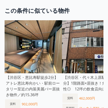
この条件に似ている物件
【渋谷区・恵比寿駅徒歩2分】
【渋谷区・代々木上原駅徒
アトレ恵比寿向かい・駅前ロー
分】1階路面×居抜き！角
タリー至近の内装美麗バー居抜
性◎ 12坪の飲食店向け
き物件／約15.36坪
462,000円
賃料
902,000円
賃料