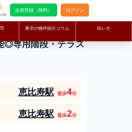
7
会員登録（無料）
ログイン
:00
問
東京の物件紹介コラム
街レポ
営業可能◎専用階段・テラス付き居抜き物件
可能◎専用階段・テラス
恵比寿駅
4
徒歩
分
恵比寿駅
2
徒歩
分