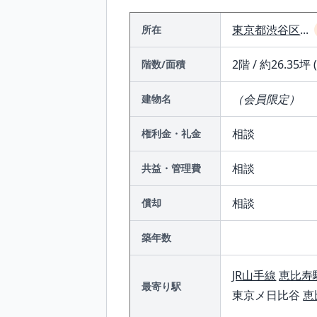
東京都
渋谷区
...
所在
2階 / 約26.35坪 
階数/面積
（会員限定）
建物名
相談
権利金・礼金
相談
共益・管理費
相談
償却
築年数
JR山手線
恵比寿
最寄り駅
東京メ日比谷
恵