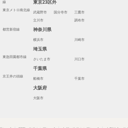
東京23区外
線
東京メトロ南北線
武蔵野市
国分寺市
三鷹市
立川市
調布市
神奈川県
都営新宿線
横浜市
川崎市
埼玉県
東急田園都市線
さいたま市
川口市
千葉県
京王井の頭線
船橋市
千葉市
大阪府
大阪市