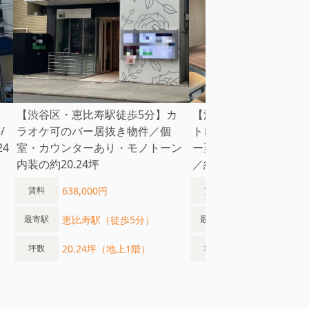
【渋谷区・恵比寿駅徒歩5分】カ
【渋谷区・恵比寿駅徒
/
ラオケ可のバー居抜き物件／個
トレ恵比寿向かい・駅
4
室・カウンターあり・モノトーン
ー至近の内装美麗バー
内装の約20.24坪
／約15.36坪
638,000円
902,000円
賃料
賃料
恵比寿駅（徒歩5分）
恵比寿駅（徒歩
最寄駅
最寄駅
20.24坪（地上1階）
15.36坪（地上
坪数
坪数