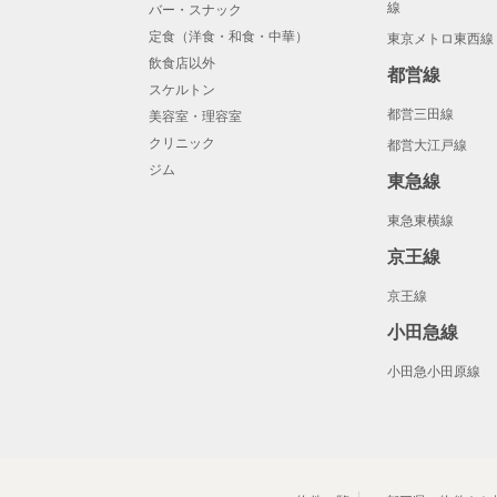
線
バー・スナック
定食（洋食・和食・中華）
東京メトロ東西線
飲食店以外
都営線
スケルトン
都営三田線
美容室・理容室
クリニック
都営大江戸線
ジム
東急線
東急東横線
京王線
京王線
小田急線
小田急小田原線