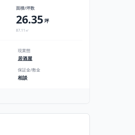
面積/坪数
26.35
坪
87.11㎡
現業態
居酒屋
保証金/敷金
相談