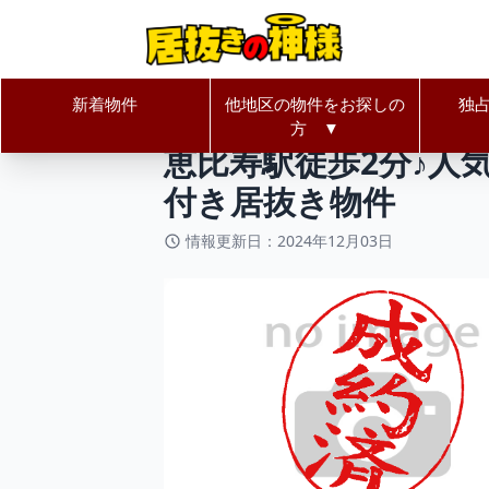
新着物件
他地区の物件をお探しの
独
居抜きの神様Home
東京都
渋谷
方 ▼
恵比寿駅徒歩2分♪人
付き居抜き物件
情報更新日：2024年12月03日