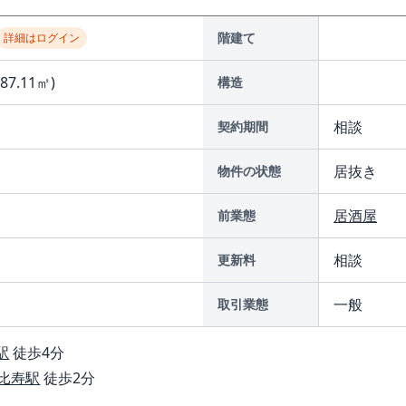
階建て
詳細はログイン
(87.11㎡)
構造
相談
契約期間
居抜き
物件の状態
居酒屋
前業態
相談
更新料
一般
取引業態
駅
徒歩4分
比寿駅
徒歩2分