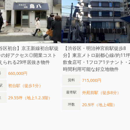
谷区初台】京王新線初台駅徒
【渋谷区・明治神宮前駅徒歩8
分の好アクセス◎開業コスト
分】東京メトロ副都心線/約11坪
えられる29坪居抜き物件
飲食店可・1フロア1テナント・2
時間利用可能な好立地物件
660,000円
料
715,000円
賃料
初台駅（徒歩1分）
駅
外苑前駅（徒歩8分）
最寄駅
29.55坪（地上1.2.3階）
数
20.9坪（地上4階）
坪数