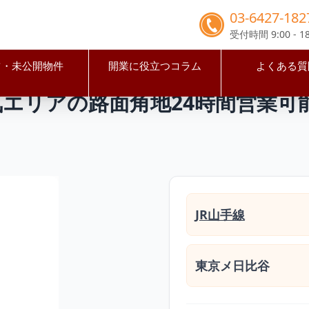
03-6427-182
受付時間 9:00 - 18
占・未公開物件
開業に役立つコラム
よくある質
区
恵比寿駅
恵比寿駅徒歩2分♪人気エリアの路面角地24時間
気エリアの路面角地24時間営業
JR山手線
東京メ日比谷