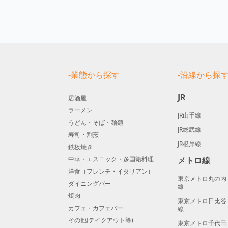
-業態から探す
-沿線から探
JR
居酒屋
ラーメン
JR山手線
うどん・そば・麺類
JR総武線
寿司・割烹
JR根岸線
鉄板焼き
中華・エスニック・多国籍料理
メトロ線
洋食（フレンチ・イタリアン）
東京メトロ丸の内
ダイニングバー
線
焼肉
東京メトロ日比谷
カフェ・カフェバー
線
その他(テイクアウト等)
東京メトロ千代田