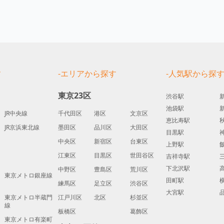
す
-エリアから探す
-人気駅から探
東京23区
渋谷駅
池袋駅
JR中央線
千代田区
港区
文京区
恵比寿駅
JR京浜東北線
墨田区
品川区
大田区
目黒駅
中央区
新宿区
台東区
上野駅
江東区
目黒区
世田谷区
吉祥寺駅
下北沢駅
中野区
豊島区
荒川区
東京メトロ銀座線
田町駅
練馬区
足立区
渋谷区
大宮駅
東京メトロ半蔵門
江戸川区
北区
杉並区
線
板橋区
葛飾区
東京メトロ有楽町