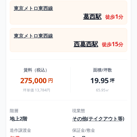
東京メトロ東西線
葛西駅
1
徒歩
分
東京メトロ東西線
西葛西駅
15
徒歩
分
賃料（税込）
面積/坪数
275,000
19.95
円
坪
坪単価 13,784円
65.95㎡
階層
現業態
地上2階
その他(テイクアウト等)
造作譲渡金
保証金/敷金