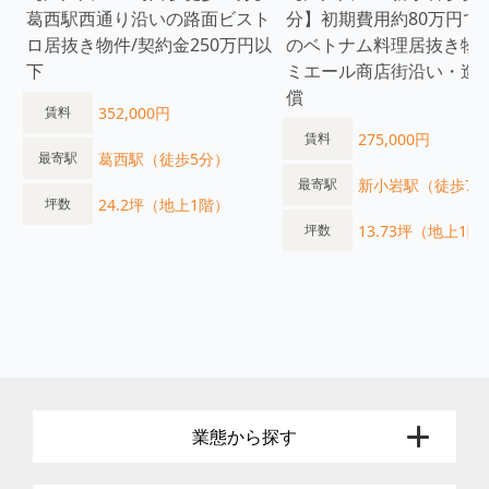
葛西駅西通り沿いの路面ビスト
分】初期費用約80万円で
ロ居抜き物件/契約金250万円以
のベトナム料理居抜き物
下
ミエール商店街沿い・造
償
352,000円
賃料
275,000円
賃料
葛西駅（徒歩5分）
最寄駅
新小岩駅（徒歩7
最寄駅
24.2坪（地上1階）
坪数
13.73坪（地上1階
坪数
業態から探す