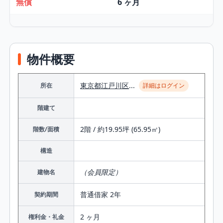
無償
6 ヶ月
物件概要
東京都
江戸川区
...
所在
詳細はログイン
階建て
2階 / 約19.95坪 (65.95㎡)
階数/面積
構造
（会員限定）
建物名
普通借家 2年
契約期間
2 ヶ月
権利金・礼金