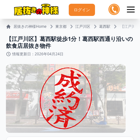
ログイン
居抜きの神様Home
東京都
江戸川区
葛西駅
【江戸川区
【江戸川区】葛西駅徒歩1分！葛西駅西通り沿いの
飲食店居抜き物件
情報更新日：2026年04月24日